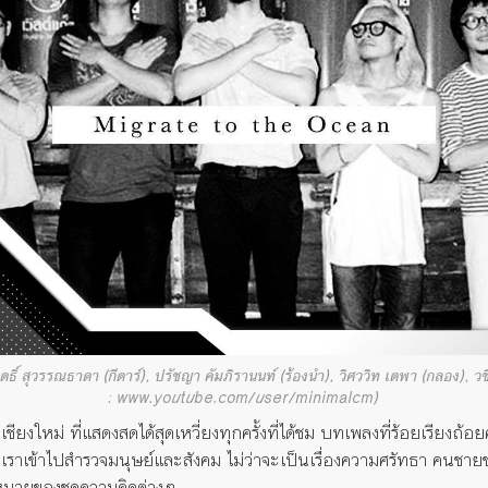
ฤตธิ์ สุวรรณธาดา (กีตาร์), ปรัชญา คัมภิรานนท์ (ร้องนำ), วิศววิท เตพา (กลอง), ว
: www.youtube.com/user/minimalcm)
งใหม่ ที่แสดงสดได้สุดเหวี่ยงทุกครั้งที่ได้ชม บทเพลงที่ร้อยเรียงถ้อยค
เราเข้าไปสำรวจมนุษย์และสังคม ไม่ว่าจะเป็นเรื่องความศรัทธา คนชา
มายของชุดความคิดต่างๆ