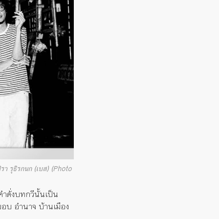
ชิรา รุธิรกนก (เบส) (Photo
ำดั่งบทกวีนั้นเป็น
ยขอบ อำนาจ บ้านเมือง