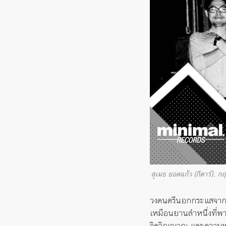
สุเมธ ยอดแก้ว (กีตาร์), ก
วงดนตรีนอกกระแสจากเชีย
เหมือนยานลำหนึ่งที่พา
จิตวิญญาณ และความห