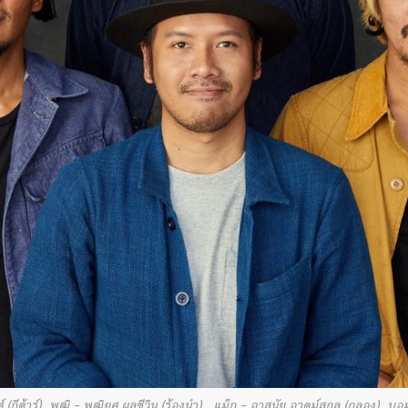
(กีต้าร์), พุฒิ – พุฒิยศ ผลชีวิน (ร้องนำ) , แม็ก – อาสนัย อาตม์สกุล (กลอง), บอม 