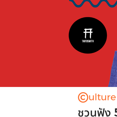
©
ulture
ชวนฟัง 5