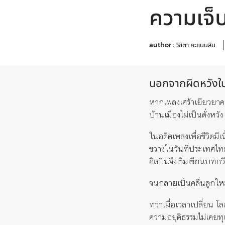
ความเจ็
author :
วิชิตา คะแนนสิน
นอกจากผิดหวังในค
หากเพลงเศร้าเยียวยาค
บ้านเมืองไม่เป็นดั่งหวัง
ในอดีต
เพลงเพื่อชีวิต
มีเ
ขวาง
ในวันที่ประเทศไท
ศิลปินจึงเริ่มเขียนบทก
จนกลาย
เป็นคลื่นลูกใ
ทว่าเมื่อเวลาเปลี่ยน
โลก
ความ
อยุติธรรมไม่เคยท