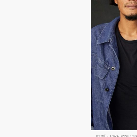
กานต์ – เกษม จรรยาวงศ์ 