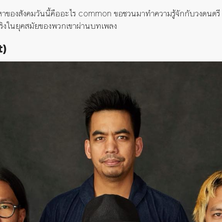
าของสังคมวันนี้คืออะไร
common ขอชวนมาทำความรู้จักกับวงดนตรี ‘นี
ามจริงในยุคสมัยของพวกเขาผ่านบทเพลง
t)