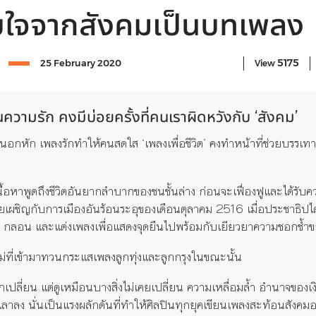
บใจจากสังคมเป็นบทเพลง
5175
25 February 2020
View
วามรัก คงมีบ่อยครั้งที่คนเราผิดหวังกับ ‘สังคม’
นอกหัก เพลงรักทำให้คนสดใส ‘เพลงเพื่อชีวิต’ คงทำหน้าที่ช่วยบรรเ
นื้อหาพูดถึงชีวิตอันยากลำบากของชนชั้นล่าง
ก่อนจะ
เฟื่องฟู
และได้รับค
ยเผชิญกับการเมืองอันร้อนระอุของเดือนตุลาคม 2516 เมื่อประชาธิปไ
วี กลอน และแต่งเพลงเพื่อแสดงจุดยืน
ไปพร้อมกับ
เยียวยาความชอกช้ำข
หม่ที่เข้ามาทวนกระแสเพลงลูกทุ่งและลูกกรุงในขณะนั้น
เปลี่ยน แต่
ดูเหมือนบางสิ่งไม่เคยเปลี่ยน
ความเหลื่อมล้ำ อำนาจของเง
ุเลาลง นั่นเป็นแรงผลักดันที่ทำให้ศิลปินทุกยุคเขียนเพลงสะท้อนสังค