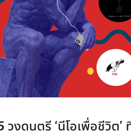
 วงดนตรี ‘นีโอเพื่อชีวิต’ ท