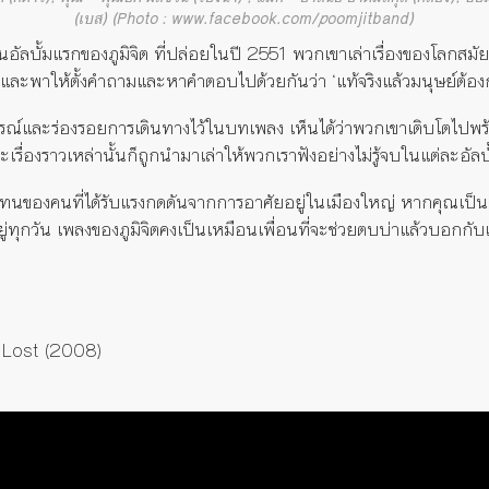
(เบส) (Photo : www.facebook.com/poomjitband)
นอัลบั้มแรกของภูมิจิต ที่ปล่อยในปี 2551 พวกเขาเล่าเรื่องของโลกสม
 และพาให้ตั้งคำถามและหาคำตอบไปด้วยกันว่า ‘แท้จริงแล้วมนุษย์ต้อง
ารณ์และร่องรอยการเดินทางไว้ในบทเพลง เห็นได้ว่าพวกเขาเติบโตไปพร้
เรื่องราวเหล่านั้นก็ถูกนำมาเล่าให้พวกเราฟังอย่างไม่รู้จบในแต่ละอัลบั
ทนของคนที่ได้รับแรงกดดันจากการอาศัยอยู่ในเมืองใหญ่ หากคุณเป็นค
ยู่ทุกวัน เพลงของภูมิจิตคงเป็นเหมือนเพื่อนที่จะช่วยตบบ่าแล้วบอกกับเ
 Lost (2008)