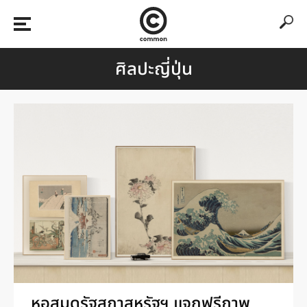
ศิลปะญี่ปุ่น
หอสมุดรัฐสภาสหรัฐฯ แจกฟรีภาพ