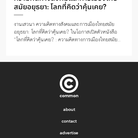
สมัยอยุธยา: โลกที่คิดว่าคุ้นเคย?
งานเสวนา ความคิดทางสังคมและการเมืองไทยสมัย
อยุธยา: โลกที่คิดว่าคุ้นเคย? ในโอกาสเปิดตัวหนังสือ
“โลกที่คิดว่าคุ้นเคย? : ความคิดทางการเมืองไทยสมัย
กรุงศรีอยุธยา พ.ศ. 1893 – 2310″ ของ รอง
ศาสตราจารย์ ดร.สมเกียรติ วันทะนะ กำหนดการ วัน
อาทิตย์ที่ 11 พฤศจิกายน 2561 เวลา 9.00 – 12.00
น. ห้องประชุม สค. 1-501 คณะสังคมศาสตร์
มหาวิทยาลัยเกษตรศาสตร์ ผู้ร่วมเสวนา: โกวิท วงศ์สุร
วัฒน์ ฉลอง สุนทราวาณิชย์ ธเนศ วงศ์ยานนาวา ธเนศ
อาภรณ์สุวรรณ สมเกียรติ วันทะนะ ธนาพล ลิ่มอภิชาต
*ภายในงานมีหนังสืออาจารย์สมเกียรติจำหน่ายในราคา
พิเศษ
about
contact
advertise