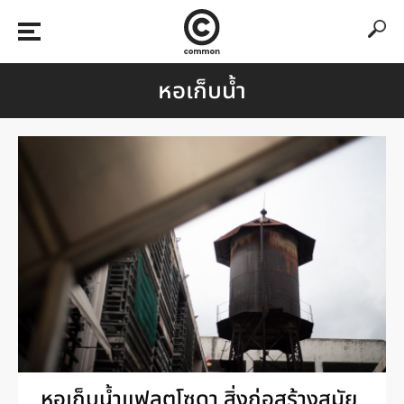
หอเก็บน้ำ
หอเก็บน้ำแฟลตโซดา สิ่งก่อสร้างสมัย