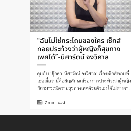
“ฉันไม่ใช่กระโถนของใคร เซ็กส์
ทอยประท้วงว่าผู้หญิงก็สุขทาง
เพศได้”-นิศารัตน์ จงวิศาล
คุยกับ ‘ตุ๊กตา-นิศารัตน์ จงวิศาล’ เรื่องเซ็กส์ทอยที่
เธอเชื่อว่านี่คือสัญลักษณ์ของการประท้วงว่าผู้หญิง
ก็สามารถมีความสุขทางเพศด้วยตัวเองได้ไม่ต่างจา
ผู้ชาย
7 min read