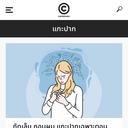
แกะปาก
กัดเล็บ ถอนผม แกะปากเฉพาะตอน