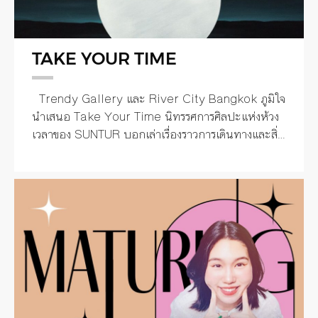
TAKE YOUR TIME
Trendy Gallery และ River City Bangkok ภูมิใจ
นำเสนอ Take Your Time นิทรรศการศิลปะแห่งห้วง
เวลาของ SUNTUR บอกเล่าเรื่องราวการเดินทางและสิ่ง
ที่เขาพบเจอ ผ่านนาฬิกาชีวิตในระยะเวลา 33 ปี เก็บ
เกี่ยวความทรงจำออกมาเป็น 33 ภาพวาด กับ
นิทรรศการศิลปะเดี่ยวครั้งที่ 3 คุณจะได้สัมผัสบรรยากาศ
ของการแบ่งปัน เรียนรู้กันและกันผ่านประสบการณ์ส่วน
ตัวของเขาจากภาพวาดตามแบบฉบับซันเต๋อที่หยิบไอ
เดียมากจากผู้คนและเหตุการณ์ต่าง ๆ ตลอดระยะเวลา
ชีวิตบนโลกใบนี้ เพื่อเชื่อมโยงความรู้สึกให้ได้ทบทวนตัว
เองไปพร้อมกัน ยินดีต้อนรับสู่โลกเหนือเวลา ถอด
นาฬิกาส่วนตัวแล้วมาเคลื่อนไหวตามจังหวะพื้นที่เหนือ
กาลเวลาแห่งนี้ ขอเชิญทุกท่านรู้สึกไปกับสิ่งที่เห็นและ