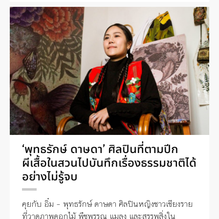
‘พุทธรักษ์ ดาษดา’ ศิลปินที่ตามปีก
ผีเสื้อในสวนไปบันทึกเรื่องธรรมชาติได้
อย่างไม่รู้จบ
คุยกับ อิ๋ม – พุทธรักษ์ ดาษดา ศิลปินหญิงชาวเชียงราย
ที่วาดภาพดอกไม้ พืชพรรณ แมลง และสรรพสิ่งใน