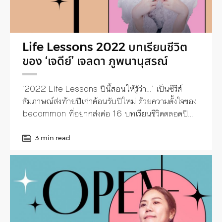
เสียงดนตรีที่ได้ยินให้เต็มอิ่ม ตกผลึกความคิดแล้วกลับสู่
โลกความเป็นจริงไปใช้ชีวิตในแบบที่ต้องการ อ่านราย
ละเอียดเพิ่มเติม
ได้ที่ https://rivercitybangkok.com/th/take-
Life Lessons 2022 บทเรียนชีวิต
your-time/
ของ ‘เจดีย์’ เจลดา ภูพนานุสรณ์
‘2022 Life Lessons ปีนี้สอนให้รู้ว่า…’ เป็นซีรีส์
สัมภาษณ์ส่งท้ายปีเก่าต้อนรับปีใหม่ ด้วยความตั้งใจของ
becommon ที่อยากส่งต่อ 16 บทเรียนชีวิตตลอดปี
ของ 16 บุคคลน่าสนใจจากหลากหลายวัยและวงการ
3 min read