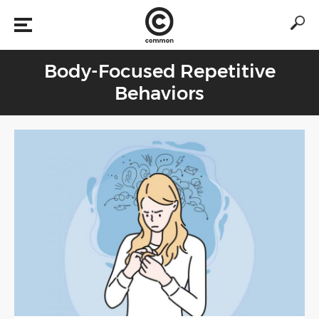
Body-Focused Repetitive
Behaviors