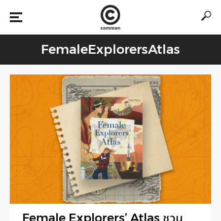
FemaleExplorersAtlas
Female Explorers’ Atlas ชวน