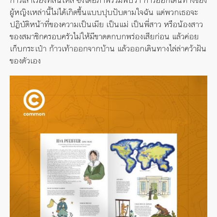
ผู้หญิงเหล่านี้
ไม่ได้เกิดขึ้นแบบปุบปับตามใจฉัน แต่
พวกเธอ
จะ
ปฏิบัติหน้าที่ของความเป็นเมีย เป็นแม่ เป็นพี่สาว หรือน้องสาว
ของสมาชิกครอบครัวไม่ให้มีขาดตกบกพร่อง
เสียก่อน
แล้วค่อ
ย
เก็บกระเป๋า
ก้าวเท้าออกจากบ้าน
แล้วออก
เดินทาง
ไล่ล่าคว้าฝัน
ของตัวเอง