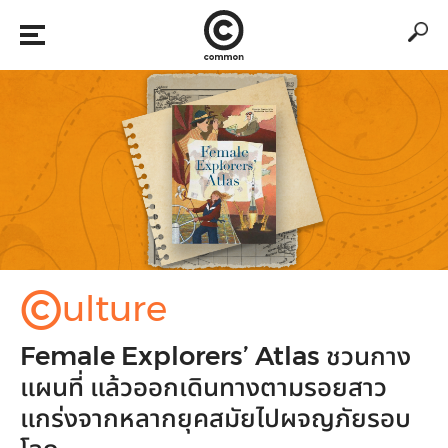
©
ulture
Female Explorers’ Atlas ชวนกาง
แผนที่ แล้วออกเดินทางตามรอยสาว
แกร่งจากหลากยุคสมัยไปผจญภัยรอบ