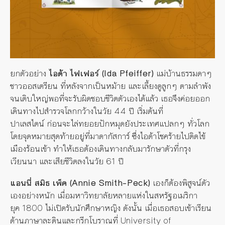
ยกตัวอย่าง
ไอด้า ไฟเฟอร์ (
Ida Pfeiffer
)
แม่บ้านธรรมดาๆ
ชาวออสเตรียน ที่หลังจากเป็นหม้าย
และ
เลี้ยงดู
ลูก
ๆ
ตามลำพัง
จนเติบ
ใหญ่
พอที่จะ
รับผิดชอบชีวิตตัวเองได้แล้ว
เธอจึ
งค่อยออก
เดินทางไปสำรวจโลกกว้างในวัย
44
ปี เริ่มต้นที่
ปาเลสไตน์
ก่อนจะไล่ทยอย
ปักหมุดยังประเทศแปลกๆ ทั่วโลก
โดยจุดหมายสุดท้ายอยู่ที่มาดากัสการ์ ซึ่ง
ไอด้า
โชคร้ายไปติดไข้
เมืองร้อน
เข้า
ทำให้
เธอ
ต้อง
เดินทาง
กลับมารักษาตัวที่กรุง
เวียนนา
และ
เสียชีวิตลงในวัย
61
ปี
แอนนี
สมิธ เพ็ค
(Annie Smith-Peck)
เองก็ต้อง
พิสูจน์ตัว
เองอย่างหนัก
เมื่อมหาวิทยาลัยหลายแห่งในสหรัฐอเมริกา
ยุค
1800
ไม่เปิดรับนักศึกษาหญิง ดังนั้น เมื่อเธอสอบเข้าเรียน
ด้านภาษาละตินและกรีกโบราณที่
University of