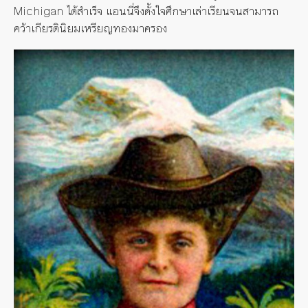
Michigan
ได้สำเร็จ แอนนี่จึงตั้งใจศึกษาเล่าเรียนจนสามารถ
คว้าเกียรตินิยมเหรียญทอง
มาครอง