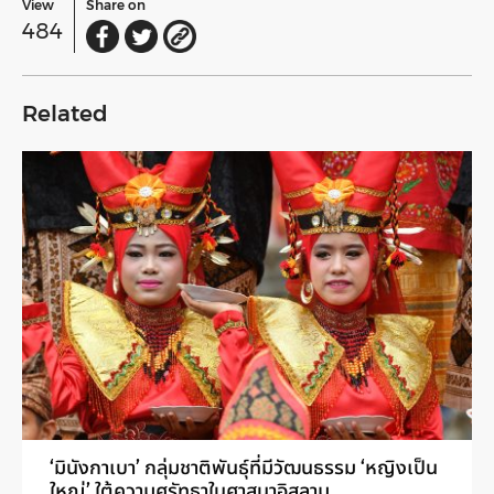
View
Share on
484
Related
‘มินังกาเบา’ กลุ่มชาติพันธุ์ที่มีวัฒนธรรม ‘หญิงเป็น
ใหญ่’ ใต้ความศรัทธาในศาสนาอิสลาม