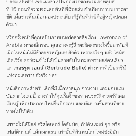
ปลอมเป็นชายเพื่อแฝงตัวไปในกองเรือของพระเจ้าหลุยส์
ที่
15
ก่อนที่ความจะแตกทันทีที่เรือแล่นเข้าเทียบท่าบนเกาะตา
ฮีติ เมื่อชาวพื้นเมืองมองปราดเดียวก็รู้ทันทีว่านี่คือผู้หญิงปลอม
ตัวมา
หรือครั้งหน้าที่คุณหยิบภาพยนตร์คลาสสิคเรื่อง
Lawrence of
Arabia
มาชมอีกรอบ คุณอาจจะรู้สึกตะขิดตะขวงใจขึ้นมาทันที
เมื่อในหนังไม่มีตัวละครหญิงเลยสักตัว
เพราะ
จริงๆ แล้ว
โธมัส
เอ็ดเวิร์ด ลอว์เรนซ์ ไม่ได้เป็นสายลับในทะเลทรายแค่คนเดียว
แต่
เกอธรูด เบลล์ (
Gertrude Belle
)
ต่างหากที่เป็น
ราชินี
แห่งทะเลทรายตัวจริง
ฯลฯ
หนังสือภาพสำหรับเด็กที่มีเนื้อหาสนุก อ่านง่าย และมอบแรง
บันดาลใจเล่มนี้ อาจทำให้คุณรื้อจิ๊กซอทางประวัติศาสตร์ที่เคย
เรียนรู้
เพื่อ
ประกอบใหม่
ขึ้น
อีกรอบ
และ
เติมบางชิ้นส่วนที่ขาด
หายไปให้เต็ม
เพราะไม่ได้มีแค่
คริสโตเฟอร์ โคลัมบัส, กัปตันเจมส์ คุก หรือ
เฟอร์ดินานด์ แม็กเจลแลน
เท่านั้นที่ค้นพบโลกใหม่
ยังมี
นัก