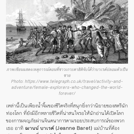
ภาพเขียนแสดงเหตุการณ์ตอนที่ชาวเกาะตาฮิติจับได้ว่าบาเรต์ปลอมตัวเป็น
ชาย
Photo: https://www.telegraph.co.uk/travel/activity-and-
adventure/female-explorers-who-changed-the-world-
forever/
เหล่านี้เป็นเพียงน้ำจิ้มของชีวิตจริงที่สนุกยิ่งกว่านิยายของสตรีนัก
ท่องโลก ที่ยังมีอีกหลายชีวิตที่น่าสนใจรอให้นักอ่านได้เปิดโลก
ของการผจญภัยผ่านจินตนาการตามรอยประสบการณ์ของพวก
เธอ
อาทิ
ฌานน์ บาเรต์ (
Jeanne
Baret
)
แม่บ้าน
ที่ต้อง