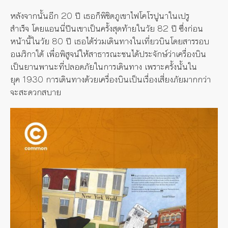
หลังจากนั้นอีก
20
ปี เธอก็
พิชิตภูเขาไฟโคโรปูนาในเปรู
สำเร็จ
โดย
แอนนี่
ปีนเขาเป็นครั้งสุดท้ายในวัย
82
ปี
ซึ่ง
ก่อน
หน้านี้ในวัย
80
ปี
เธอ
ได้ร่วม
เดินทาง
ในเที่ยวบินโดยสารรอบ
อเมริกาใต้ เพื่อพิสูจน์ให้สาธารณะชนได้ประจักษ์ว่าเครื่องบิน
เป็นยานพานะที่ปลอดภัยในการเดินทาง
เพราะครั้งนั้น
ใน
ยุค
1930
การเดินทางด้วยเครื่องบินเป็นเรื่องเสี่ยงภัยมากกว่า
จะสะดวกสบาย