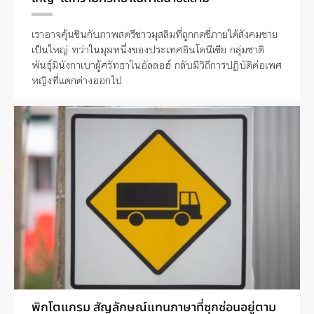
เราอาจคุ้นชินกับภาพสตรีชาวมุสลิมที่ถูกกดขี่ภายใต้สังคมชาย
เป็นใหญ่ ทว่าในมุมหนึ่งของประเทศอินโดนีเซีย กลุ่มชาติ
พันธุ์มินังกาเบาผู้ศรัทธาในอัลลอฮ์ กลับมีวิถีการปฏิบัติต่อเพศ
หญิงที่แตกต่างออกไป
พิกโตแกรม สัญลักษณ์แทนภาษาที่ซุกซ่อนอยู่ตาม