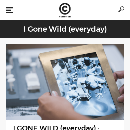
I Gone Wild (everyday)
I GONE WILD (everyday) :