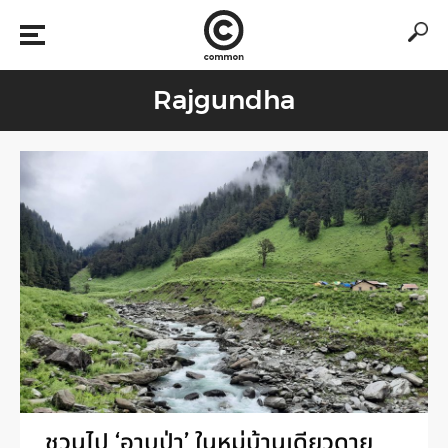
Rajgundha
ชวนไป ‘อาบป่า’ ในหมู่บ้านเดียวดาย