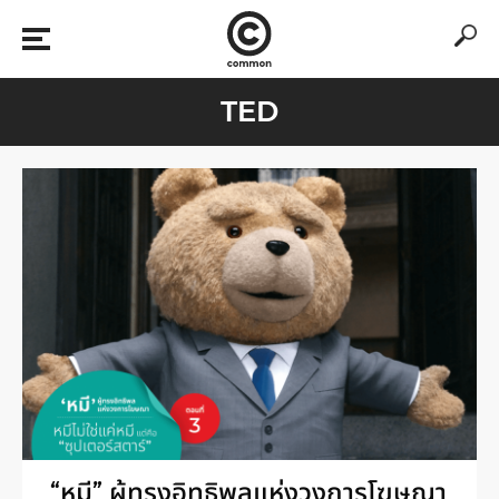
TED
“หมี” ผู้ทรงอิทธิพลแห่งวงการโฆษณา