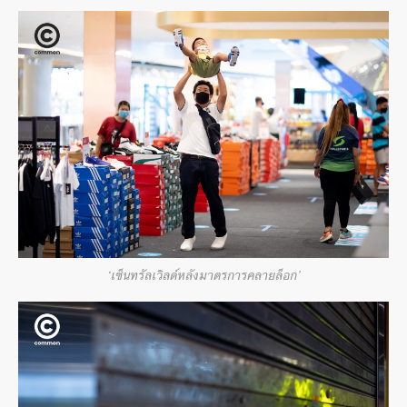
‘เซ็นทรัลเวิลด์หลังมาตรการคลายล็อก’