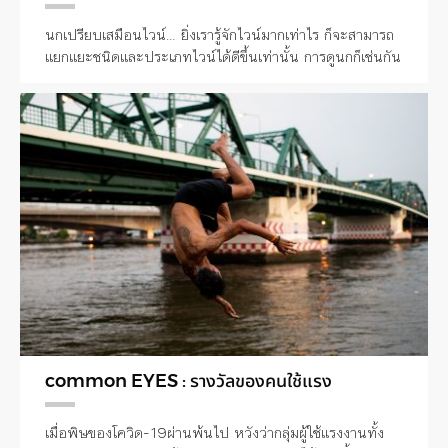
นกเปรียบเสมือนไวน์… ยิ่งเรารู้จักไวน์มากเท่าไร ก็จะสามารถ
แยกแยะชนิดและประเภทไวน์ได้ดีขึ้นเท่านั้น การดูนกก็เช่นกัน
common EYES : รางวัลของคนใช้แรง
เมื่อพิษของโควิด-19ผ่านพ้นไป หวังว่ากลุ่มผู้ใช้แรงงานทั้ง