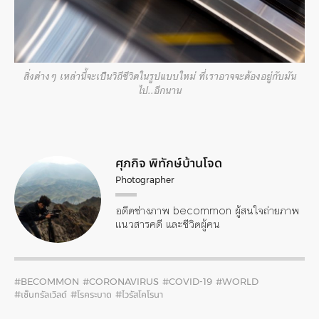
สิ่งต่างๆ เหล่านี้จะเป็นวิถีชีวิตในรูปแบบใหม่ ที่เราอาจจะต้องอยู่กับมัน
ไป..อีกนาน
ศุภกิจ พิทักษ์บ้านโจด
Photographer
อดีตช่างภาพ becommon ผู้สนใจถ่ายภาพ
แนวสารคดี และชีวิตผู้คน
#BECOMMON
#CORONAVIRUS
#COVID-19
#WORLD
#เซ็นทรัลเวิลด์
#โรคระบาด
#ไวรัสโคโรนา