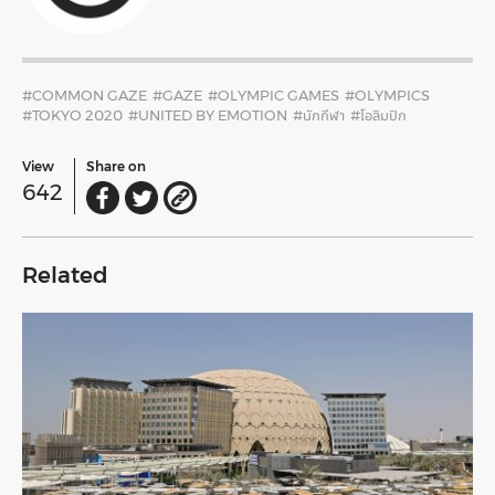
#COMMON GAZE
#GAZE
#OLYMPIC GAMES
#OLYMPICS
#TOKYO 2020
#UNITED BY EMOTION
#นักกีฬา
#โอลิมปิก
View
Share on
642
Related