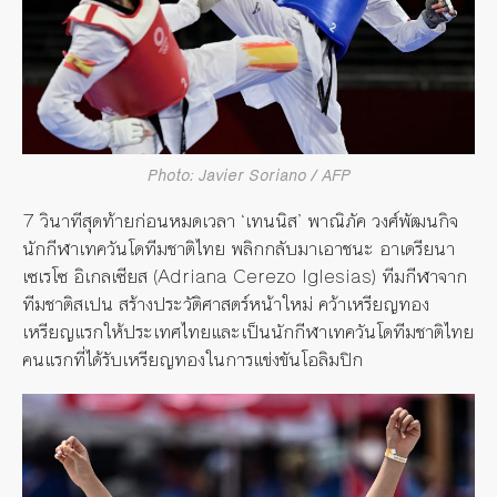
Photo: Javier Soriano / AFP
7 วินาทีสุดท้ายก่อนหมดเวลา ‘เทนนิส’ พาณิภัค วงศ์พัฒนกิจ
นักกีฬาเทควันโดทีมชาติไทย พลิกกลับมาเอาชนะ อาเดรียนา
เซเรโซ อิเกลเซียส (Adriana Cerezo Iglesias) ทีมกีฬาจาก
ทีมชาติสเปน สร้างประวัติศาสตร์หน้าใหม่ คว้าเหรียญทอง
เหรียญแรกให้ประเทศไทยและเป็นนักกีฬาเทควันโดทีมชาติไทย
คนแรกที่ได้รับเหรียญทองในการแข่งขันโอลิมปิก