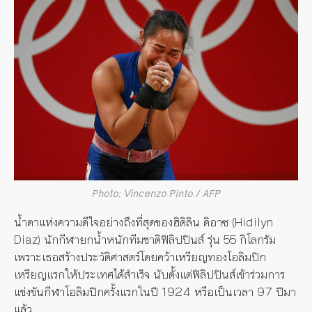
Photo: Vincenzo Pinto / AFP
น้ำตาแห่งความดีใจอย่างถึงที่สุดของฮิดิลิน ดิอาซ (Hidilyn
Diaz) นักกีฬายกน้ำหนักทีมชาติฟิลิปปินส์ รุ่น 55 กิโลกรัม
เพราะเธอสร้างประวัติศาสตร์โดยคว้าเหรียญทองโอลิมปิก
เหรียญแรกให้ประเทศได้สำเร็จ นับตั้งแต่ฟิลิปปินส์เข้าร่วมการ
แข่งขันกีฬาโอลิมปิกครั้งแรกในปี 1924 หรือเป็นเวลา 97 ปีมา
แล้ว