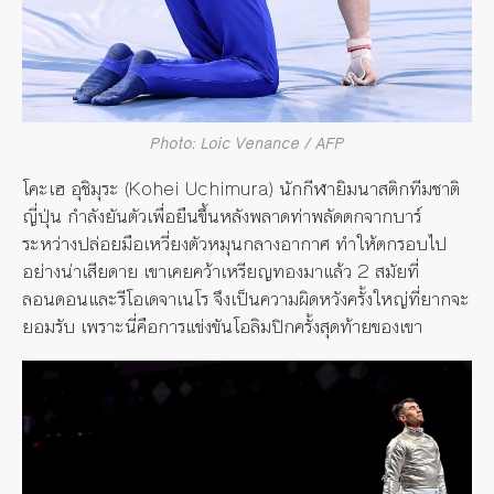
Photo: Loic Venance / AFP
โคะเฮ อุชิมุระ (Kohei Uchimura) นักกีฬายิมนาสติกทีมชาติ
ญี่ปุ่น กำลังยันตัวเพื่อยืนขึ้นหลังพลาดท่าพลัดตกจากบาร์
ระหว่างปล่อยมือเหวี่ยงตัวหมุนกลางอากาศ ทำให้ตกรอบไป
อย่างน่าเสียดาย เขาเคยคว้าเหรียญทองมาแล้ว 2 สมัยที่
ลอนดอนและรีโอเดจาเนโร จึงเป็นความผิดหวังครั้งใหญ่ที่ยากจะ
ยอมรับ เพราะนี่คือการแข่งขันโอลิมปิกครั้งสุดท้ายของเขา