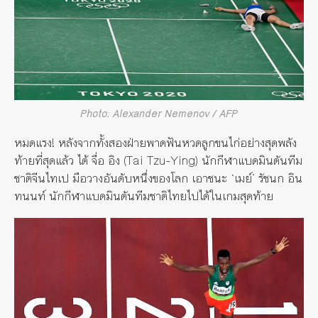
Photo: Alexander Nemenov / AFP
หมดแรง! หลังจากทั้งสองฝ่ายพาดฟันหวดลูกขนไก่อย่างสุดพลัง
ท้ายที่สุดแล้ว ไต้ จื่อ อิง (Tai Tzu-Ying) นักกีฬาแบดมินตันทีม
ชาติจีนไทเป มือวางอันดับหนึ่งของโลก เอาชนะ ‘เมย์’ รัชนก อิน
ทนนท์ นักกีฬาแบดมินตันทีมชาติไทยไปได้ในเกมสุดท้าย