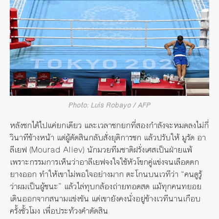
Photo: Luis Robayo / AFP
หลังชกได้ไปแค่ยกเดียว และเวลาชกยกที่สองกำลังจะหมดลงไม่กี่
วินาทีข้างหน้า แต่ผู้ตัดสินกลับสั่งยุติการชก แล้วปรับให้ มูรัด อา
ลีเยฟ (Mourad Aliev) นักมวยทีมชาติฝรั่งเศสเป็นฝ่ายแพ้
เพราะกรรมการเห็นว่าอาลีเยฟจงใจใช้หัวโขกคู่แข่งจนเลือดตก
ยางออก ทำให้เขาไม่พอใจอย่างมาก ตะโกนบนเวทีว่า “คนดูรู้
ว่าผมเป็นผู้ชนะ” แล้วไล่ทุบกล้องถ่ายทอดสด แม้ทุกคนทยอย
เดินออกจากสนามแข่งขัน แต่เขายังคงนั่งอยู่ข้างเวทีนานเกือบ
ครั้งชั้วโมง เพื่อประท้วงคำตัดสิน