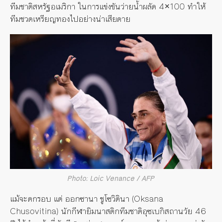
ทีมชาติสหรัฐอเมริกา ในการแข่งขันว่ายน้ำผลัด 4×100 ทำให้
ทีมชวดเหรียญทองไปอย่างน่าเสียดาย
Photo: Loic Venance / AFP
แม้จะตกรอบ แต่ ออกซานา ชูโซวิตินา (Oksana
Chusovitina) นักกีฬายิมนาสติกทีมชาติอุซเบกิสถานวัย 46