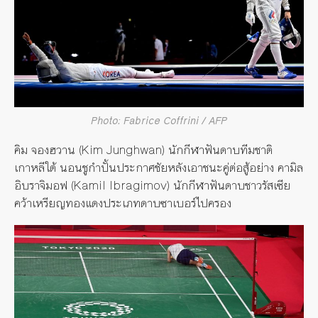
Photo: Fabrice Coffrini / AFP
คิม จองฮวาน (Kim Junghwan) นักกีฬาฟันดาบทีมชาติ
เกาหลีใต้ นอนชูกำปั้นประกาศชัยหลังเอาชนะคู่ต่อสู้อย่าง คามิล
อิบราจิมอฟ (Kamil Ibragimov) นักกีฬาฟันดาบชาวรัสเซีย
คว้าเหรียญทองแดงประเภทดาบซาเบอร์ไปครอง