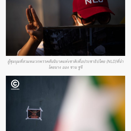
ผู้ชุมนุมที่สวมหมวกพรรคสันนิบาตแห่งชาติเพื่อประชาธิปไตย (NLD)ที่นำ
โดยนาง ออง ซาน ซูจี