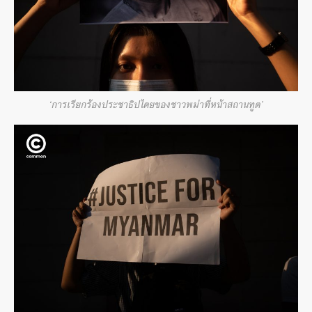
‘การเรียกร้องประชาธิปไตยของชาวพม่าที่หน้าสถานทูต’