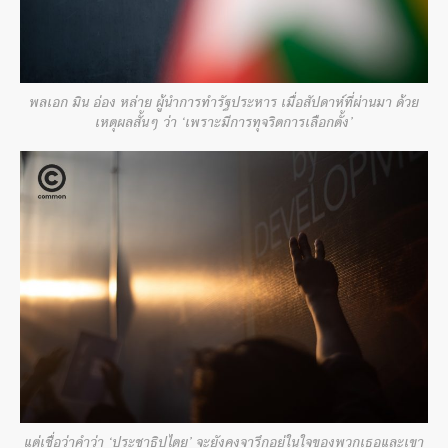
พลเอก มิน อ่อง หล่าย ผู้นำการทำรัฐประหาร เมื่อสัปดาห์ที่ผ่านมา ด้วย
เหตุผลสั้นๆ ว่า ‘เพราะมีการทุจริตการเลือกตั้ง’
แต่เชื่อว่าคำว่า ‘ประชาธิปไตย’ จะยังคงจารึกอยู่ในใจของพวกเธอและเขา