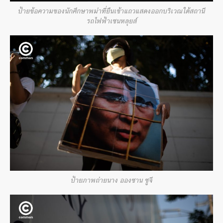
ป้ายข้อความของนักศึกษาพม่าที่ยืนเข้าแถวแสดงออกบริเวณใต้สถานี
รถไฟฟ้าเซนหลุยส์
ป้ายภาพถ่ายนาง อองซาน ซูจี