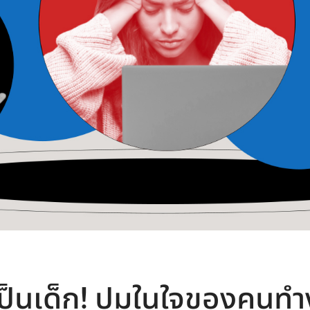
ป็นเด็ก! ปมในใจของคนทำง