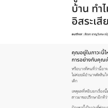
บ้าน ทำไ
อิสระเสีย
author :
สีตลา ชาญวิเศษ
ณั
คุณอยู่ในภาวะนี้ไ
การอย่างกับคุณเป
หรือบางทีคนที่ว่านี้อา
ไม่ค่อยมีอำนาจตัดสินใ
เด็ก
เหตุผลที่หยิบยกเรื่องน
สาวมาขอปรึกษาอีกทีว่า
ปัญหานี้เป็นปมที่ซ่อนอ