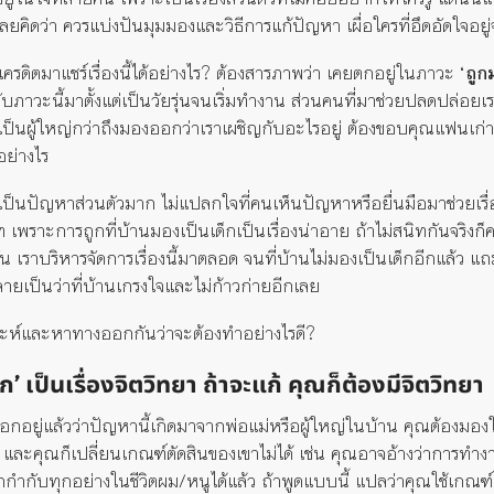
ยคิดว่า ควรแบ่งปันมุมมองและวิธีการแก้ปัญหา เผื่อใครที่อึดอัดใจอยู
เครดิตมาแชร์เรื่องนี้ได้อย่างไร? ต้องสารภาพว่า เคยตกอยู่ในภาวะ
‘ถูก
บภาวะนี้มาตั้งแต่เป็นวัยรุ่นจนเริ่มทำงาน ส่วนคนที่มาช่วยปลดปล่อย
ะเป็นผู้ใหญ่กว่าถึงมองออกว่าเราเผชิญกับอะไรอยู่ ต้องขอบคุณแฟนเก
้อย่างไร
เป็นปัญหาส่วนตัวมาก ไม่แปลกใจที่คนเห็นปัญหาหรือยื่นมือมาช่วยเรื่อ
 เพราะการถูกที่บ้านมองเป็นเด็กเป็นเรื่องน่าอาย ถ้าไม่สนิทกันจริงก็คงไ
ุบัน เราบริหารจัดการเรื่องนี้มาตลอด จนที่บ้านไม่มองเป็นเด็กอีกแล้ว 
ายเป็นว่าที่บ้านเกรงใจและไม่ก้าวก่ายอีกเลย
เคราะห์และหาทางออกกันว่าจะต้องทำอย่างไรดี?
ก’ เป็นเรื่องจิตวิทยา ถ้าจะแก้ คุณก็ต้องมีจิตวิทยา
็บอกอยู่แล้วว่าปัญหานี้เกิดมาจากพ่อแม่หรือผู้ใหญ่ในบ้าน คุณต้องมองใ
ละคุณก็เปลี่ยนเกณฑ์ตัดสินของเขาไม่ได้ เช่น คุณอาจอ้างว่าการทำงานค
ลิกกำกับทุกอย่างในชีวิตผม/หนูได้แล้ว ถ้าพูดแบบนี้ แปลว่าคุณใช้เกณฑ