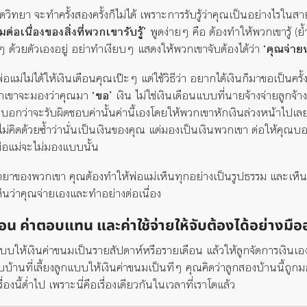
ตวิทยา จะทำครั้งสองครั้งก็ไม่ได้ เพราะการรับรู้ว่าคุณเป็นอย่างไรในสา
ต่อเนื่องของสิ่งที่พวกเขารับรู้’
พูดง่ายๆ คือ ต้องทำให้พวกเขารู้ (ย้ำว
 ด้วยตัวเองอยู่ อย่าทำเงียบๆ แสดงให้พวกเขาจับต้องได้ว่า
‘คุณจ่ายน
่อแม่ไม่ได้ให้เงินเดือนคุณเป๊ะๆ แต่ใช้วิธีว่า อยากได้เงินก็มาขอเป็นครั
กเขาจะมองว่าคุณมา
‘ขอ’
เงิน ไม่ใช่เงินเดือนแบบที่นายจ้างจ่ายลูกจ้
บอกว่าจะรับผิดชอบค่านั้นค่านี้เองโดยให้พวกเขาหักเงินล่วงหน้าไปเลย 
่คิดด้วยซ้ำว่านั่นเป็นเงินของคุณ แต่มองเป็นเงินพวกเขา ต่อให้คุณบอก
พ่อแม่จะไม่มองแบบนั้น
วิทยาของพวกเขา คุณต้องทำให้พ่อแม่เห็นทุกอย่างเป็นรูปธรรม และเห็
เห็นว่าคุณจ่ายเองและทำอย่างต่อเนื่อง
ดือน ค่าตอบแทน และค่าใช้จ่ายให้จับต้องได้อย่างมือ
กแบบให้เงินค่าขนมเป็นรายสัปดาห์หรือรายเดือน แล้วให้ลูกจัดการเงินเอง 
บบ้านที่เลี้ยงลูกแบบให้เงินค่าขนมเป็นทีๆ คุณคิดว่าลูกสองบ้านนี้ถู
องนี้ต่ำไป เพราะนี่คือเรื่องเดียวกันในเวลาที่เราโตแล้ว