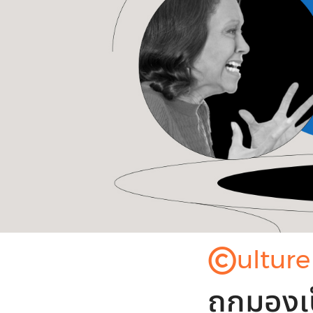
©
ulture
ถูกมองเ