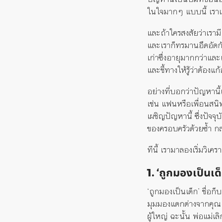
ในใจมากๆ แบบนี้ เราเล
และถ้าใครสงสัยว่าเรามี
และเราก็ทรมานอึดอัดกั
เก่าซึ่งอายุมากกว่าแล
และชี้ทางให้รู้ว่าต้องแก
อย่างที่บอกว่าปัญหานี้
เช่น แฟนหรือเพื่อนสนิท
เผชิญปัญหานี้ ซึ่งปัจจ
ของครอบครัวด้วยซ้ำ กล
ทีนี้ เรามาลองเริ่มวิ
1. ‘ถูกมองเป็นเด็
‘ถูกมองเป็นเด็ก’ ชื่อก
มุมมองแตกต่างจากคุณ แ
ผู้ใหญ่ ฉะนั้น พ่อแม่เ