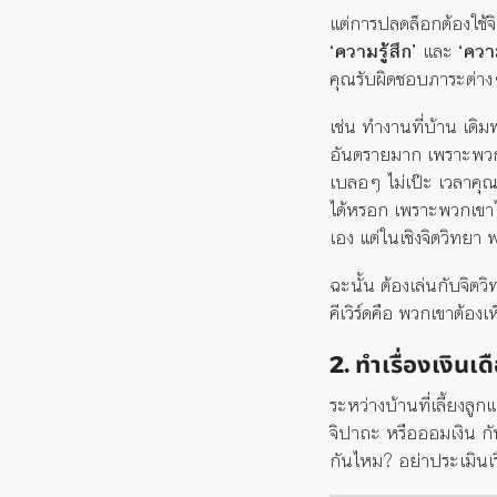
แต่การปลดล็อกต้องใช้จิ
‘ความรู้สึก’
และ
‘ความ
คุณรับผิดชอบภาระต่างๆ
เช่น ทำงานที่บ้าน เดิมพ
อันตรายมาก เพราะพว
เบลอๆ ไม่เป๊ะ เวลาคุณ
ได้หรอก เพราะพวกเขาไม
เอง แต่ในเชิงจิตวิทยา 
ฉะนั้น ต้องเล่นกับจิต
คีเวิร์ดคือ พวกเขาต้อง
2. ทำเรื่องเงินเ
ระหว่างบ้านที่เลี้ยงลู
จิปาถะ หรือออมเงิน กั
กันไหม? อย่าประเมินเรื่