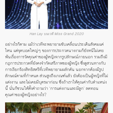
Han Lay บนเวที Miss Grand 2020
อย่างไรก็ตาม แม้ว่าเวทีจะพยายามขับเคลื่อนประเด็นสังคมแค่
ไหน แต่จุดบอดใหญ่ๆ ของการประกวดนางงามก็ยังหนีไม่เคย
พ้นเรื่องการวัดคุณค่าของผู้หญิงจากรูปลักษณ์ภายนอก รวมถึงมี
กฎการประกวดที่ยังคงจำกัดเสรีภาพของผู้หญิง ซึ่งดูสวนทางกับ
การเรียกร้องสิทธิสตรีที่เวทีพยายามผลักดัน นอกจากต้องมีรูป
ลักษณ์ตามที่กำหนด ส่วนสูงถึงเกณฑ์แล้ว ยังต้องเป็นผู้หญิงที่ไม่
แต่งงาน และไม่เคยมีบุตรมาก่อน ซึ่งถ้าเราให้คุณค่ากับตำแหน่ง
นี้ นั่นก็ชวนให้ตั้งคำถามว่า ‘การแต่งงานและมีลูก’ ลดทอน
คุณค่าของผู้หญิงอย่างไร?