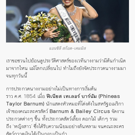
แอนชิลี สก๊อต-เคมมิส
เราขอชวนไปย้อนดูประวัติศาสตร์ของเวทีนางงามว่ามีต้นกำเนิด
มาจากไหน แม้โลกเปลี่ยนไป ทำไมถึงยังจัดประกวดนางงามมา
จนทุกวันนี้
การประกวดนางงามอย่างไม่เป็นทางการเริ่มต้น
ราว ค.ศ.
1854
เมื่อ
ฟีเนียส เทเลอร์ บาร์นัม (
Phineas
Taylor Barnum)
นักแสดงหัวหมอที่โด่งดังในสหรัฐอเมริกา
เจ้าของคณะละครสัตว์
Barnum & Bailey Circus
จัดงาน
ประกวดต่างๆ ขึ้น ทั้งประกวดสัตว์เลี้ยง ดอกไม้ เด็กๆ รวม
ถึง ‘หญิงสาว’ ซึ่งได้รับความนิยมอย่างล้นหลาม จนคณะละคร
สัตว์กวาดเงินได้เป็นกอบเป็นกำ