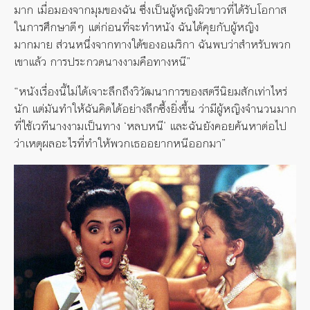
มาก เมื่อมองจากมุมของฉัน ซึ่งเป็นผู้หญิงผิวขาวที่ได้รับโอกาส
ในการศึกษาดีๆ แต่ก่อนที่จะทำหนัง ฉันได้คุยกับผู้หญิง
มากมาย ส่วนหนึ่งจากทางใต้ของอเมริกา ฉันพบว่าสำหรับพวก
เขาแล้ว การประกวดนางงามคือทางหนี”
“หนังเรื่องนี้ไม่ได้เจาะลึกถึงวิวัฒนาการของสตรีนิยมสักเท่าไหร่
นัก แต่มันทำให้ฉันคิดได้อย่างลึกซึ้งยิ่งขึ้น ว่ามีผู้หญิงจำนวนมาก
ที่ใช้เวทีนางงามเป็นทาง ‘หลบหนี’ และฉันยังคอยค้นหาต่อไป
ว่าเหตุผลอะไรที่ทำให้พวกเธออยากหนีออกมา”