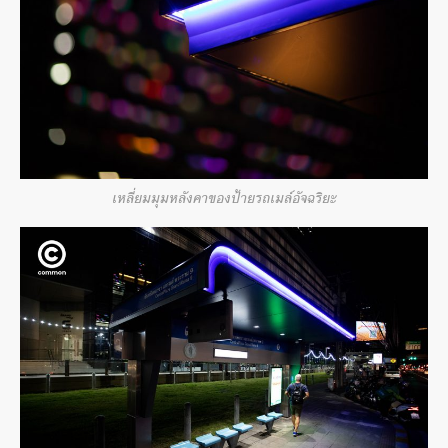
เหลี่ยมมุมหลังคาของป้ายรถเมล์อัจฉริยะ