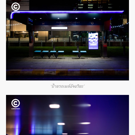
‘ป้ายรถเมล์อัจฉริยะ’