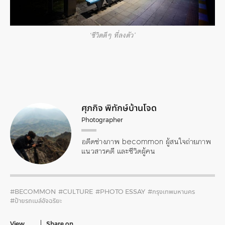
‘ชีวิตดีๆ ที่ลงตัว’
ศุภกิจ พิทักษ์บ้านโจด
Photographer
อดีตช่างภาพ becommon ผู้สนใจถ่ายภาพ
แนวสารคดี และชีวิตผู้คน
#BECOMMON
#CULTURE
#PHOTO ESSAY
#กรุงเทพมหานคร
#ป้ายรถเมล์อัจฉริยะ
View
Share on