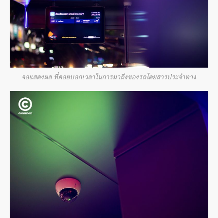
จอแสดงผล ที่คอยบอกเวลาในการมาถึงของรถโดยสารประจำทาง