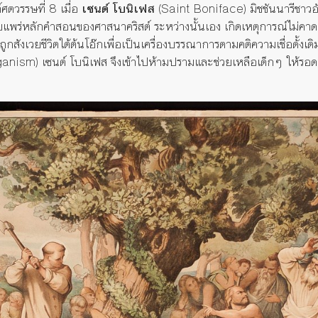
์ศตวรรษที่
8
เมื่อ
เซนต์ โบนิเฟส
(Saint Boniface) มิชชันนารีชาวอ
ยแพร่หลักคำสอนของศาสนาคริสต์
ระหว่างนั้นเอง
เกิดเหตุการณ์ไม่คาด
ูกสังเวยชีวิตใต้ต้นโอ๊กเพื่อเป็นเครื่องบรรณาการตามคติความเชื่อดั้งเดิ
aganism)
เซนต์
โบนิ
เฟส
จึงเข้าไปห้ามปรามและช่วยเหลือ
เด็กๆ
ให้รอด