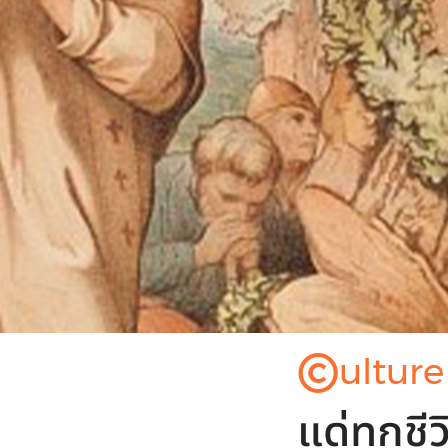
©
ulture
แด่ทุกชี