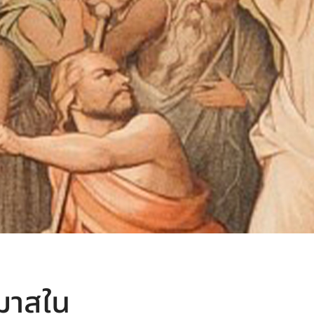
์มาสใน