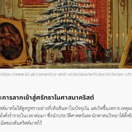
 https://www.bl.uk/romantics-and-victorians/articles/victorian-ch
ะการลากเข้าสู
่ศรัทธาในศาสนาคริสต์
สต์มาสไม่ได้ดูหรูหราอย่างที่เห็น
ชินตา
ในปัจจุบัน
แต่เกิดขึ้นเพราะเห
ั่งคั่งร่ำรวยในเวลาต่อมา ซึ่งนักประวัติศาศตร์และนักศาสนวิทยาได้ตั้
เนิด
ของต้นคริสต์มาสไว้