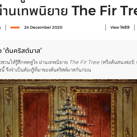
 ผ่านเทพนิยาย The Fir T
1489
ร
24 December 2020
View
ง
‘
ต้นคริสต์มาส
’
วชวนให้รู้สึกหดหู่ใจ
ผ่านเทพนิยาย
The Fir Tree
(
หรือต้นสน
เฟ
อร์
)
นี้
จึงจำเป็นต้องรู้ที่มาของต้นคริสต์มาสกันก่อน