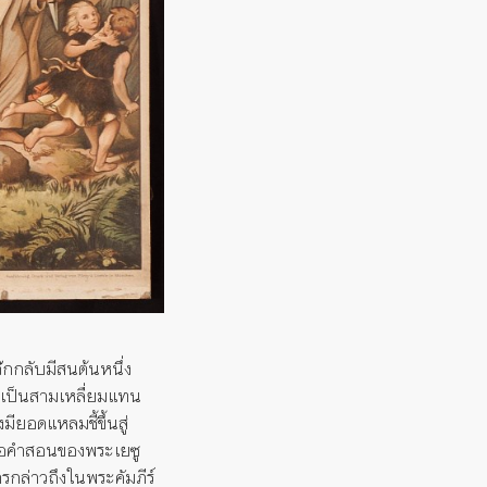
๊กกลับมีสนต้นหนึ่ง
งเป็นสามเ
หล
ยมแทน
งมียอดแหลมชี
้ขึ้นสู่
ต่อคำสอนของพระเยซู
ารกล่า
ว
ถึงในพระคัมภีร์