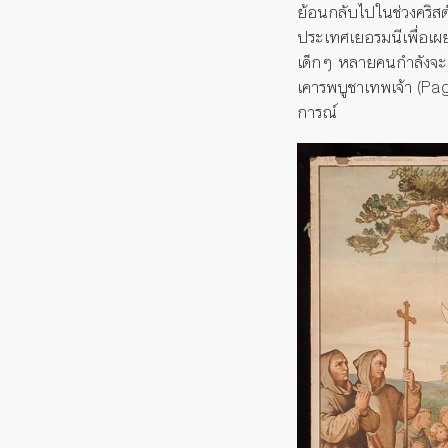
ย้อนกลับไปในช่วงคริสต
ประเทศเยอรมนี
เพื่อ
เผ
เด็กๆ
หลายคน
กำลังจะถ
เคารพบูชาเทพเจ้า (P
การณ์