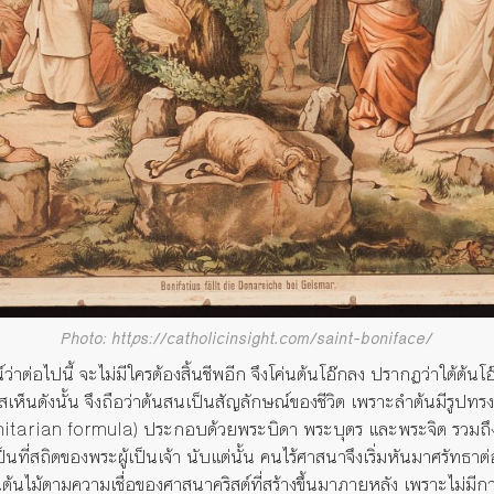
Photo: https://catholicinsight.com/saint-boniface/
่าต่อไปนี้
จะไม่มีใครต้องสิ้น
ชีพอีก
จึงโค่นต้นโอ๊กลง
ปรากฏว่าใต้ต้นโอ
ส
เห็นดังนั้น
จึงถือว่าต้นสนเป็นสัญลักษณ์ของชีวิต
เพราะลำต้นมีรูปทร
nitarian formula)
ประกอบด้วยพระบิดา
พระบุตร
และพระจิต
รวมถึ
็นที่
สถิต
ของพระผู้เป็นเจ้า
นับ
แต่นั้น
คนไร้ศาสนาจึงเริ่มหันมาศรัทธา
้นไม้ตามความเชื่อของศาสนาคริสต์ที่สร้างขึ้นมาภายหลัง
เพราะไม่มีก