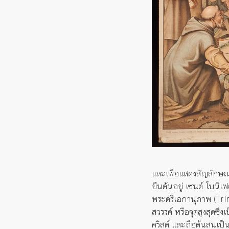
และเพื่อแสดงสัญลักษณ์ว
ยืนต้นอยู่
เซนต์
โบนิ
เฟ
พระตรีเอกานุภาพ
(Tri
สวรรค์
หรือจุดสูงสุดซึ่งเป
คริสต์
และถือต้นสนเป็นต