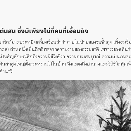
งต้นสน
ซึ่งมีเพียงไม่กี่คนที่เอื้อมถึง
คริสต์มาสประหนึ่งเครื่องเรือนล้ำค่าภายในบ้านของชนชั้นสูง
เพิ่งจะเริ
nce)
ส่วนหนึ่งเป็นอิทธิพลจากความงามของธรรมชาติ
เพราะมองเห็นว่าต
เป็นสัญลักษณ์สื่อถึงความมีชีวิตชีวา
ความอุดมสมบูรณ์
ความเป็นอมตะ
ต้นสนสูงใหญ่ตั้งตระหง่านไว้ในบ้าน
จึงแสดงถึงอำนาจและวิถีชีวิตฟุ
มเฟ
ค้านาวี