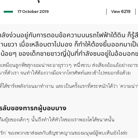
6219
17 October 2019
View
ำลังง่วนอยู่กับการตอบข้อความบนรถไฟฟ้าใต้ดิน ก็รู้ส
้านขวา เมื่อเหลือบตาไปมอง ก็ทำให้ต้องยิ้มออกมาเป
มือน้อยๆ ของเด็กชายชาวญี่ปุ่นที่กำลังซบอยู่ในอ้อมอ
บเหมือนลูกพีชสุกงอมน่าจะอายุราวๆ หนึ่งขวบ ส่งเสียงอ้อแอ้อย่างอา
าที่ตัวเรา จนทำให้ต้องวางมือจากโทรศัพท์และเข้าไปหยอกล้อด้วย
นที่ได้ชาร์จพลังก่อนมาทำงาน และเป็นครั้งแรกที่ตระหนักได้ว่า ‘ความน่าร
วุธลับของทารกผู้บอบบาง
มยุ้ยของเด็กๆ นั้นถึงทำให้หัวใจของเราพองโตได้ขนาดนั้น
ารัก’ ของพวกเขาส่งผลกับสัญชาตญาณของมนุษย์ผู้พบเห็นยังไงล่ะ