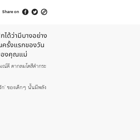
Share on
ึกได้ว่ามีบางอย่าง
็นครั้งแรกของวัน
กของคุณแม่
รมณ์ดี ตากลมโตสีดำกระ
ัก’ ของเด็กๆ นั้นมีพลัง