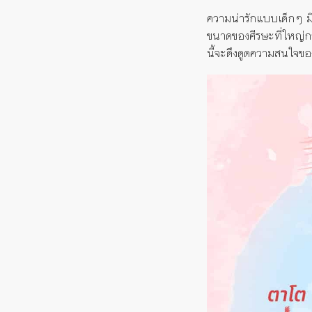
ความน่ารักแบบเด็กๆ มีช
ขนาดของศีรษะที่ใหญ่กว่
นี้จะดึงดูดความสนใจของ