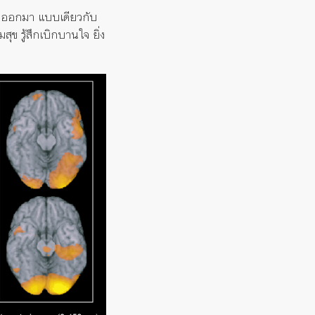
นออกมา แบบเดียวกับ
ุข รู้สึกเบิกบานใจ ยิ่ง