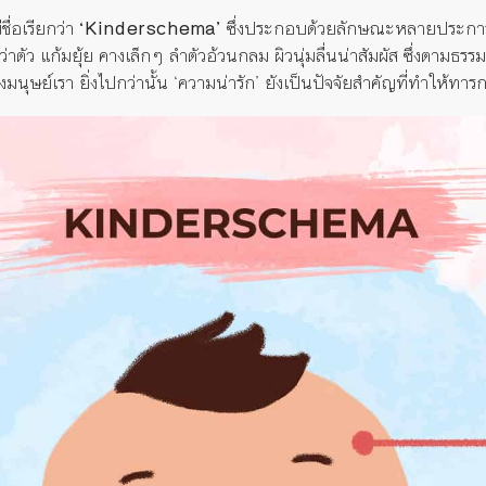
ื่อเรียกว่า
‘Kinderschema’
ซึ่งประกอบด้วยลักษณะหลายประการ 
าตัว แก้มยุ้ย คางเล็กๆ ลำตัวอ้วนกลม ผิวนุ่มลื่นน่าสัมผัส ซึ่งตามธร
มนุษย์เรา ยิ่งไปกว่านั้น ‘ความน่ารัก’ ยังเป็นปัจจัยสำคัญที่ทำให้ทารก