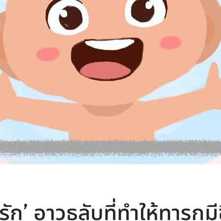
รัก’ อาวุธลับที่ทำให้ทารกม