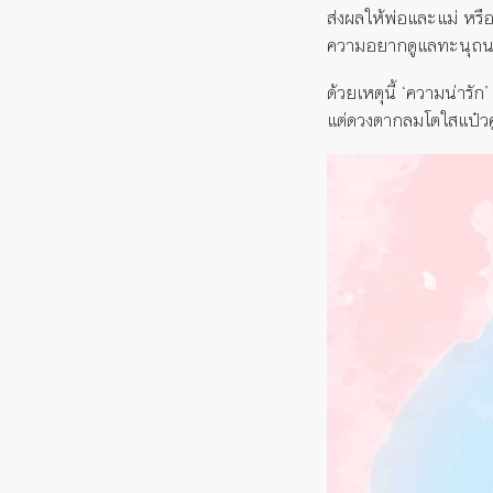
ส่งผลให้พ่อและแม่ หรื
ความอยากดูแลทะนุถ
ด้วยเหตุนี้ ‘ความน่ารั
แต่ดวงตากลมโตใสแป๋วค