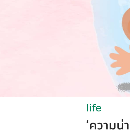
life
‘ความน่า