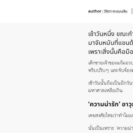
author :
วิชิตา คะแนนสิน
เช้าวันหนึ่ง ขณะก
มาจับหมับที่แขนด
เพราะสิ่งนั้นคือ
เด็กชายเจ้าของแก้มอว
พริบปริบๆ และจับจ้องม
เช้าวันนั้นถือเป็นอีกวั
มหาศาลเหลือเกิน
‘ความน่ารัก’ อา
เคยสงสัยไหมว่าทำไมแก้
นั่นเป็นเพราะ ‘ความน่