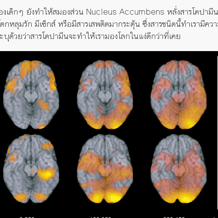
ของเด็กๆ ยังทำให้สมองส่วน Nucleus Accumbens หลั่งสารโดปามี
หลุมรัก มีเซ็กส์ หรือมีสารเสพติดมากระตุ้น ซึ่งสารชนิดนี้ทำเรามีความส
ระบุด้วยว่าสารโดปามีนจะทำให้เรามองโลกในแง่ดีกว่าที่เคย