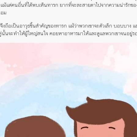
อแม้แต่คนอื่นที่ได้พบเห็นทารก ยากที่จะละสายตาไปจากความน่ารักของ
นอม
ก’ จึงถือเป็นอาวุธชิ้นสำคัญของทารก แม้ว่าพวกเขาจะตัวเล็ก บอบบาง แล
ู่นั้นจะทำให้ผู้ใหญ่สนใจ คอยหาอาหารมาให้และดูแลพวก
เขา
จนอยู่