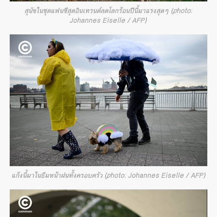
สุนัขในชุดแฟนซีสุดอินเทรนด์ลดโลกร้อนปีนี้มาแรงสุดๆ (photo:
Johannes Eiselle / AFP)
แก๊งนี้มาในธีมหน้าฝนทั้งครอบครัว (photo: Johannes Eiselle / AFP)