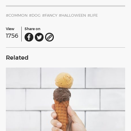
#COMMON
#DOG
#FANCY
#HALLOWEEN
#LIFE
View
Share on
1756
Related