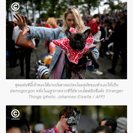
ชุดแฟนซีนี้เจ้าของได้แรงบันดาลแปลงโฉมสุนัขของตัวเองให้เป็น
demogorgon หนึ่งในอสูรกายจากซีรี่ย์ทางเน็ตฟลิกชื่อดัง Stranger
Things (photo: Johannes Eiselle / AFP)