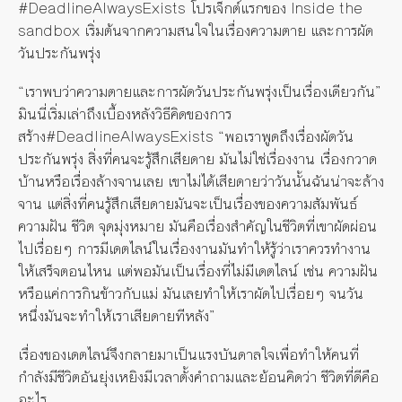
#DeadlineAlwaysExists โปรเจ็กต์แรกของ Inside the
sandbox เริ่มต้นจากความสนใจในเรื่องความตาย และการผัด
วันประกันพรุ่ง
“เราพบว่าความตายและการผัดวันประกันพรุ่งเป็นเรื่องเดียวกัน”
มินนี่เริ่มเล่าถึงเบื้องหลังวิธีคิดของการ
สร้าง#DeadlineAlwaysExists “พอเราพูดถึงเรื่องผัดวัน
ประกันพรุ่ง สิ่งที่คนจะรู้สึกเสียดาย มันไม่ใช่เรื่องงาน เรื่องกวาด
บ้านหรือเรื่องล้างจานเลย เขาไม่ได้เสียดายว่าวันนั้นฉันน่าจะล้าง
จาน แต่สิ่งที่คนรู้สึกเสียดายมันจะเป็นเรื่องของความสัมพันธ์
ความฝัน ชีวิต จุดมุ่งหมาย มันคือเรื่องสำคัญในชีวิตที่เขาผัดผ่อน
ไปเรื่อยๆ การมีเดตไลน์ในเรื่องงานมันทำให้รู้ว่าเราควรทำงาน
ให้เสร็จตอนไหน แต่พอมันเป็นเรื่องที่ไม่มีเดตไลน์ เช่น ความฝัน
หรือแค่การกินข้าวกับแม่ มันเลยทำให้เราผัดไปเรื่อยๆ จนวัน
หนึ่งมันจะทำให้เราเสียดายทีหลัง”
เรื่องของเดตไลน์จึงกลายมาเป็นแรงบันดาลใจเพื่อทำให้คนที่
กำลังมีชีวิตอันยุ่งเหยิงมีเวลาตั้งคำถามและย้อนคิดว่า ชีวิตที่ดีคือ
อะไร