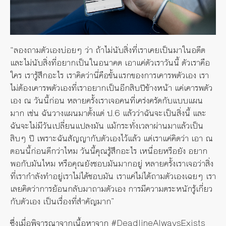
“ลองถามตัวเองบ่อยๆ ว่า ถ้าไม่นับสิ่งที่เราเคยเป็นมาในอดีต
และไม่นับสิ่งที่อยากเป็นในอนาคต เอาแค่ตัวเราวันนี้ ตัวเราคือ
ใคร เรารู้สึกอะไร เราคิดว่านี่คือขั้นแรกของการเคารพตัวเอง เรา
ไม่ต้องเคารพตัวเองที่เราอยากเป็นอีกสิบปีข้างหน้า แค่เคารพตัว
เอง ณ วันนี้ก่อน หลายครั้งเราเจอคนที่เคร่งครัดกับแบบแผน
มาก เช่น ฉันวางแผนมาตั้งแต่ ป.6 แล้วว่าฉันจะเป็นสิ่งนี้ และ
ฉันจะไม่มีวันเปลี่ยนแปลงมัน แม้กระทั่งเวลาผ่านมาแล้วเป็น
สิบๆ ปี เพราะฉันสัญญากับตัวเองไว้แล้ว แต่เราแค่คิดว่า เอา ณ
ตอนนี้ก่อนดีกว่าไหม วันนี้คุณรู้สึกอะไร เหนื่อยหรือยัง อยาก
พอกับมันไหม หรือคุณยังชอบมันมากอยู่ หลายครั้งเราเจอว่าสิ่ง
ที่เรากำลังทำอยู่เราไม่ได้ชอบมัน เราแค่ไม่ได้ถามตัวเองเฉยๆ เรา
เลยคิดว่าการย้อนกลับมาถามตัวเอง การมีความตระหนักรู้เกี่ยว
กับตัวเอง เป็นเรื่องที่สำคัญมาก”
ซึ่งเมื่อพิจารณาจากเนื้อหาจาก #DeadlineAlwaysExists