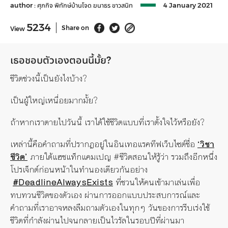
author :
ศุภกิจ พิทักษ์บ้านโจด
ฆนาธร ขาวสนิท
4 January 2021
5234
Share on
View
เธอชอบตัวเองตอนนี้มั้ย?
ชีวิตช่วงนี้เป็นยังไงบ้าง?
เป็นผู้ใหญ่เหนื่อยมากมั้ย?
ถ้าหากเราตายไปวันนี้ เราได้ใช้ชีวิตแบบที่เราตั้งใจไว้หรือยัง?
เหล่านี้คือคำถามที่ปรากฏอยู่ในอินเทอแรคทีฟเว็บไซต์ชื่อ
‘
วิชา
ชีวิต’
ภายใต้แฮชแท็กแคมเปญ #ชีวิตสอนให้รู้ว่า รวมถึงอีกหนึ่ง
โปรเจ็กต์ก่อนหน้าในทำนองเดียวกันอย่าง
#DeadlineAlwaysExists
ที่ชวนให้คนเข้ามาเล่นเพื่อ
ทบทวนชีวิตของตัวเอง ผ่านการออกแบบประสบการณ์และ
คำถามที่เราอาจหลงลืมถามตัวเองในทุกๆ วันของการรีบเร่งใช้
ชีวิตที่กำลังผ่านไปจนกลายเป็นไวรัลในรอบปีที่ผ่านมา