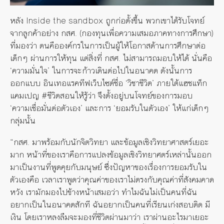
หลัง Inside the sandbox ถูกก่อตั้งขึ้น พวกเขาได้รับโจทย์
จากลูกค้าอย่าง กสศ. (กองทุนเพื่อความเสมอภาคทางการศึกษา)
ที่มองว่า ตนคือองค์กรในการเป็นผู้ให้โอกาสด้านการศึกษาต่อ
เด็กๆ ผ่านการให้ทุน แต่สิ่งที่ กสศ. ไม่สามารถมอบให้ได้ นั่นคือ
‘ความมั่นใจ’ ในการจะก้าวเดินต่อไปในอนาคต ดังนั้นการ
ออกแบบ อินเทอแรคทีฟเว็บไซต์ชื่อ ‘วิชาชีวิต’ ภายใต้แฮชแท็ก
แคมเปญ #ชีวิตสอนให้รู้ว่า จึงตั้งอยู่บนโจทย์ของการมอบ
‘ความเชื่อมั่นต่อตัวเอง’ และการ ‘ยอมรับในตัวเอง’ ให้แก่เด็กๆ
กลุ่มนั้น
“กสศ. มาพร้อมกับนักจิตวิทยา และข้อมูลเชิงวิทยาศาสตร์เยอะ
มาก หน้าที่ของเราคือการแปลงข้อมูลเชิงวิทยาศตร์เหล่านั้นออก
มาเป็นงานที่พูดคุยกับมนุษย์ ซึ่งปัญหาของเรื่องการยอมรับใน
ตัวเองคือ เวลาเราพูดว่าคุณค่าของเราไม่ตรงกับคุณค่าที่สังคมคาด
หวัง เรามักมองไปข้างหน้าเสมอว่า ทำไมฉันไม่เป็นคนที่ฉัน
อยากเป็นในอนาคตสักที ฉันอยากเป็นคนที่เรียนเก่งสอบติด มี
เงิน โดยเราหลงลืมจะมองที่ชีวิตผ่านมาว่า เราผ่านอะไรมาเยอะ