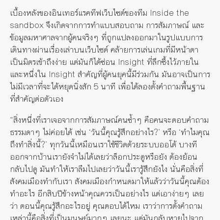
เบื้องหลังของอินเทอร์แรคทีฟเว็บไซต์ของทีม Inside the
sandbox จึงเกิดจากการทำแบบสอบถาม การสัมภาษณ์ และ
ข้อมูลมหาศาลจากผู้คนจริงๆ ที่ถูกแปลงออกมาในรูปแบบการ
เดินทางผ่านเรื่องเล่าบนเว็บไซต์ คล้ายการเล่นเกมที่มีหน้าตา
เป็นมิตรเข้าถึงง่าย แต่มันก็ได้ซ่อน Insight ที่ลึกซึ้งไว้ภายใน
และหนึ่งใน Insight สำคัญที่ผู้คนยุคนี้มีร่วมกัน มันอาจเป็นการ
ไม่มีเวลาที่จะได้หยุดนิ่งสัก 5 นาที เพื่อได้ลองตั้งคำถามพื้นฐาน
ที่สำคัญต่อตัวเอง
“สิ่งหนึ่งที่เราเจอจากการสัมภาษณ์คนซ้ำๆ คือคนจะตอบคำถาม
ธรรมดาๆ ไม่ค่อยได้ เช่น ‘วันนี้คุณรู้สึกอย่างไร?’ หรือ ‘ทำไมคุณ
ถึงทำสิ่งนี้?’ ทุกวันนี้เหมือนเราใช้ชีวิตด้วยระบบออโต้ บางที
ออกจากบ้านเรายังจำไม่ได้เลยว่าล็อกประตูหรือยัง ต้องย้อน
กลับไปดู มันทำให้เราลืมไปเลยว่าวันนี้เรารู้สึกยังไง นั่นคือสิ่งที่
สังคมเมืองทำกับเรา สังคมเมืองกำหนดมาให้แล้วว่าวันนี้คุณต้อง
ทำอะไร อีกสิบปีข้างหน้าคุณควรเป็นอย่างไร แต่เอาง่ายๆ เลย
ว่า ตอนนี้คุณรู้สึกอะไรอยู่ คุณตอบได้ไหม เราว่าการตั้งคำถาม
เหล่านี้คือสิ่งที่เป็นมนุษย์มากๆ เลยนะ แต่มันกลับหายไปจาก