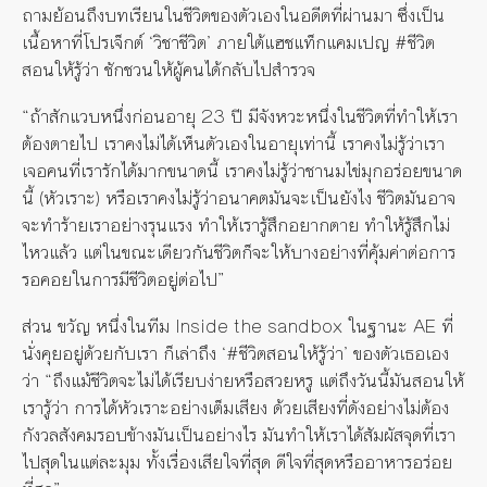
ถามย้อนถึงบทเรียนในชีวิตของตัวเองในอดีตที่ผ่านมา ซึ่งเป็น
เนื้อหาที่โปรเจ็กต์ ‘วิชาชีวิต’ ภายใต้แฮชแท็กแคมเปญ #ชีวิต
สอนให้รู้ว่า ชักชวนให้ผู้คนได้กลับไปสำรวจ
“ถ้าสักแวบหนึ่งก่อนอายุ 23 ปี มีจังหวะหนึ่งในชีวิตที่ทำให้เรา
ต้องตายไป เราคงไม่ได้เห็นตัวเองในอายุเท่านี้ เราคงไม่รู้ว่าเรา
เจอคนที่เรารักได้มากขนาดนี้ เราคงไม่รู้ว่าชานมไข่มุกอร่อยขนาด
นี้ (หัวเราะ) หรือเราคงไม่รู้ว่าอนาคตมันจะเป็นยังไง ชีวิตมันอาจ
จะทำร้ายเราอย่างรุนแรง ทำให้เรารู้สึกอยากตาย ทำให้รู้สึกไม่
ไหวแล้ว แต่ในขณะเดียวกันชีวิตก็จะให้บางอย่างที่คุ้มค่าต่อการ
รอคอยในการมีชีวิตอยู่ต่อไป”
ส่วน ขวัญ หนึ่งในทีม Inside the sandbox ในฐานะ AE ที่
นั่งคุยอยู่ด้วยกับเรา ก็เล่าถึง ‘#ชีวิตสอนให้รู้ว่า’ ของตัวเธอเอง
ว่า “ถึงแม้ชีวิตจะไม่ได้เรียบง่ายหรือสวยหรู แต่ถึงวันนี้มันสอนให้
เรารู้ว่า การได้หัวเราะอย่างเต็มเสียง ด้วยเสียงที่ดังอย่างไม่ต้อง
กังวลสังคมรอบข้างมันเป็นอย่างไร มันทำให้เราได้สัมผัสจุดที่เรา
ไปสุดในแต่ละมุม ทั้งเรื่องเสียใจที่สุด ดีใจที่สุดหรืออาหารอร่อย