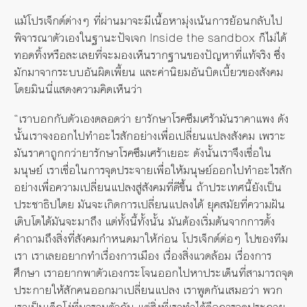
แม้โปรเจ็กต์ต่างๆ ที่ผ่านมาจะมีเนื้อหามุ่งเน้นการย้อนกลับไป
พิจารณาตัวเองในฐานะปัจเจก Inside the sandbox ก็ไม่ได้
ทอดทิ้งหรือละเลยที่จะมองเห็นรากฐานของปัญหาที่แท้จริง ซึ่ง
มักมาจากระบบอันผิดเพี้ยน และค่านิยมอันบิดเบี้ยวของสังคม
โดยมินนี่แสดงความคิดเห็นว่า
“เราบอกกับตัวเองตลอดว่า ยารักษาโรคซึมเศร้ามันราคาแพง ดัง
นั้นเราจงออกไปทำอะไรสักอย่างเพื่อเปลี่ยนแปลงสังคม เพราะ
มันราคาถูกกว่ายารักษาโรคซึมเศร้าเยอะ ดังนั้นเราจึงเชื่อใน
มนุษย์ เราเชื่อในการจุดประจายเพื่อให้มนุษย์ออกไปทำอะไรสัก
อย่างเพื่อความเปลี่ยนแปลงสู่สังคมที่ดีขึ้น ถ้าประเทศนี้ยังเป็น
ประชาธิปไตย มันจะเกิดการเปลี่ยนแปลงได้ ยุคสมัยที่ความฝัน
เติบโตได้มันจะมาถึง แต่ทั้งนี้ทั้งนั้น มันต้องเริ่มต้นจากการตั้ง
คำถามถึงสิ่งที่สังคมกำหนดมาให้ก่อน โปรเจ็กต์ต่อๆ ไปของทีม
เรา เราเลยอยากทำเรื่องการเมือง เรื่องสิ่งแวดล้อม เรื่องการ
ศึกษา เราอยากพาตัวเองกระโจนออกไปหาประเด็นที่สามารถจุด
ประกายให้สักคนออกมาเปลี่ยนแปลง เราพูดกันเสมอว่า พวก