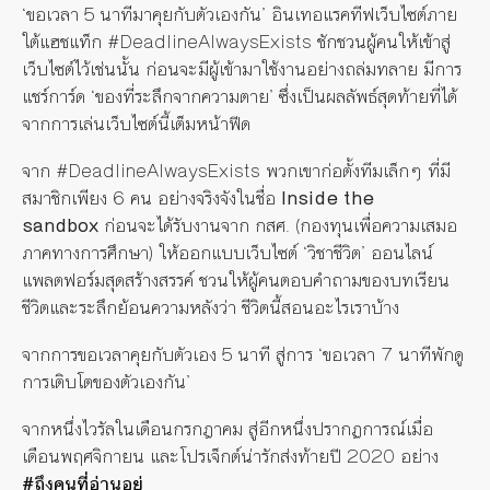
‘ขอเวลา 5 นาทีมาคุยกับตัวเองกัน’ อินเทอแรคทีฟเว็บไซต์ภาย
ใต้แฮชแท็ก #DeadlineAlwaysExists ชักชวนผู้คนให้เข้าสู่
เว็บไซต์ไว้เช่นนั้น ก่อนจะมีผู้เข้ามาใช้งานอย่างถล่มทลาย มีการ
แชร์การ์ด ‘ของที่ระลึกจากความตาย’ ซึ่งเป็นผลลัพธ์สุดท้ายที่ได้
จากการเล่นเว็บไซต์นี้เต็มหน้าฟีด
จาก #DeadlineAlwaysExists พวกเขาก่อตั้งทีมเล็กๆ ที่มี
สมาชิกเพียง 6 คน อย่างจริงจังในชื่อ
Inside the
sandbox
ก่อนจะได้รับงานจาก กสศ. (กองทุนเพื่อความเสมอ
ภาคทางการศึกษา) ให้ออกแบบเว็บไซต์ ‘วิชาชีวิต’ ออนไลน์
แพลตฟอร์มสุดสร้างสรรค์ ชวนให้ผู้คนตอบคำถามของบทเรียน
ชีวิตและระลึกย้อนความหลังว่า ชีวิตนี้สอนอะไรเราบ้าง
จากการขอเวลาคุยกับตัวเอง 5 นาที สู่การ ‘ขอเวลา 7 นาทีพักดู
การเติบโตของตัวเองกัน’
จากหนึ่งไวรัลในเดือนกรกฎาคม สู่อีกหนึ่งปรากฏการณ์เมื่อ
เดือนพฤศจิกายน และโปรเจ็กต์น่ารักส่งท้ายปี 2020 อย่าง
#ถึงคนที่อ่านอยู่