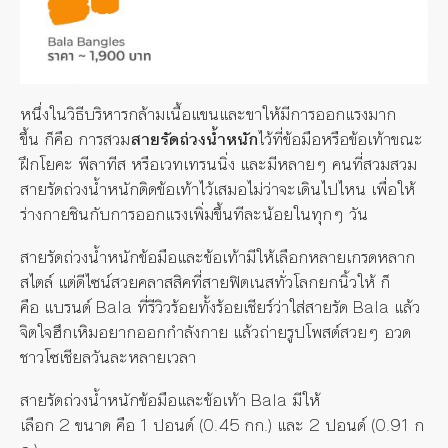
หนึ่งในวิธีบริหารกล้ามเนื้อแขนและขาให้มีการออกแรงมาก
ขึ้น
ก็คือ
การสวม
สายรัดถ่วงน้ำหนัก
ไว้ที่ข้อมือหรือข้อเท้าขณะ
ฝึกโยคะ
พีลาทีส
หรือเวทเทรนนิ่ง
และมีหลายๆ
คนที่สวมสวม
สายรัดถ่วงน้ำหนักติดข้อเท้าไว้เสมอไม่ว่าจะเดินไปไหน
เพื่อให้
ร่างกายชินกับการออกแรงเพิ่มขึ้นทีละน้อยในทุกๆ
วัน
สายรัดถ่วงน้ำหนักข้อมือและข้อเท้ามีให้เลือกหลายเกรดหลาก
สไตล์
แต่ดีไซน์สวยคลาสสิคที่สายฟิตเนสทั่วโลกยกนิ้วให้
ก็
คือ
แบรนด์
Bala
ที่รีวิวร้อยทั้งร้อยเชียร์ว่าใส่สายรัด
Bala
แล้ว
จิตใจฮึกเหิมอยากออกกำลังกาย
แล้วถ่ายรูปโพสต์สวยๆ
อวด
ชาวโซเชียลวันละหลายเวลา
สายรัดถ่วงน้ำหนักข้อมือและข้อเท้า
Bala
มีให้
เลือก
2
ขนาด
คือ
1
ปอนด์
(0.45
กก
.)
และ
2
ปอนด์
(0.91
ก