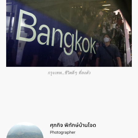
กรุงเทพ…ชีวิตดีๆ ที่ลงตัว
ศุภกิจ พิทักษ์บ้านโจด
Photographer