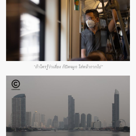
“ถ้าใครรู้ว่าเสี่ยง ก็ปิดจมูก ใส่หน้ากากไป”