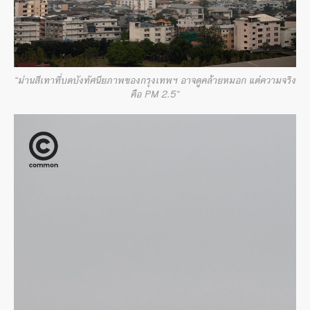
“ม่านสีเทาที่บดบังทัศนียภาพของกรุงเทพฯ อาจดูคล้ายหมอก แต่ความจริง
คือ PM 2.5”