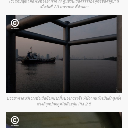
เร่งแก้ปัญหามลพิษทางอากาศ ณ ศูนย์รับเรื่องราวร้องทุกข์ของรัฐบาล
เมื่อวันที่ 23 มกราคม ที่ผ่านมา
บรรยากาศบริเวณท่าเรือข้ามฝากฝั่งบางกระเจ้า ที่มีฉากหลังเป็นตึกสูงซึ่ง
ต่างก็ถูกปกคลุมไปด้วยฝุ่น PM 2.5