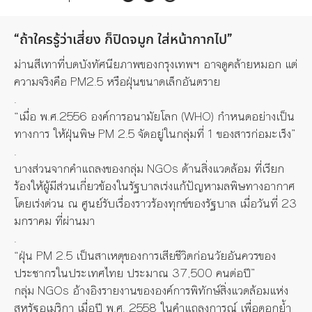
“ถ้าใครรู้ว่าเสี่ยง ก็ปิดจมูก ใส่หน้ากากไป”
ม่านสีเทาที่บดบังทัศนี
ยภาพของกรุงเทพฯ อาจดูคล้ายหมอก แต่
ความจริงคือ PM2.5 หรือฝุ่นขนาดเล็กอันตราย
.
“เมื่อ พ.ศ.2556 องค์การอนามัยโลก (WHO) กำหนดอย่างเป็น
ทางการ ให้ฝุ่นพิษ PM 2.5 จัดอยู่ในกลุ่มที่ 1 ของสารก่อมะเร็ง”
.
บางส่วนจากคำแถลงของกลุ่ม NGOs ด้านสิ่งแวดล้อม ที่เรียก
ร้องให้ผู้มีส่วนเกี่
ยวข้องในรัฐบาลเร่งแก้ปัญหามลพิ
ษทางอากาศ
โดยเร่งด่วน ณ ศูนย์รับเรื่องราวร้องทุกข์
ของรัฐบาล เมื่อวันที่ 23
มกราคม ที่ผ่านมา
.
“ฝุ่น PM 2.5 เป็นสาเหตุของการเสียชีวิตก่
อนวัยอั
นควรของ
ประชากรในประเทศไทย ประมาณ 37,500 คนต่อปี”
กลุ่ม NGOs อ้างอิงรายงานขององค์การพิทักษ์
สิ่งแวดล้อมแห่ง
สหรัฐอเมริกา เมื่อปี พ.ศ. 2558 ในคำแถลงการณ์ เพื่อตอกย้ำ