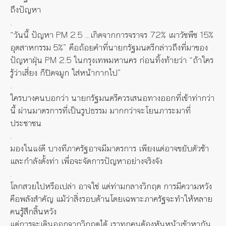
ถึงปัญหา
.
“วันนี้ ปัญหา PM 2.5 …เกิดจากการจราจร 72% เผาวัชพืช 15%
อุตสาหกรรม 5%” คือถ้อยคำที่นายกรัฐมนตรีกล่
าวถึงที่มาของ
ปัญหาฝุ่น PM 2.5 ในกรุงเทพมหานคร ก่อนทิ้งท้ายว่า “ถ้าใคร
รู้ว่าเสี่ยง ก็ปิดจมูก ใส่หน้ากากไป”
.
ใครบางคนบอกว่า นายกรัฐมนตรีควรเสนอทางออกที่
เข้าท่ากว่า
นี้ ผ่านมาตรการที่เป็นรูปธรรม มากกว่าจะโยนภาระมาที่
ประชาชน
.
มองในแง่ดี บางทีภาครัฐอาจมีมาตรการ เพียงแต่อาจขยับตัวช้า
และกำลังตั้งท่า เพื่อจะจัดการปัญหาอย่างจริงจัง
.
โลกสวยไปหรือเปล่า อาจใช่ แต่ท่ามกลางวิกฤต การมีความหวัง
คือพลังสำคัญ แม้ว่าสิ่งรอบด้านโดยเฉพาะภาครั
ฐจะทำให้หลาย
คนรู้สึกสิ้นหวัง
แต่การจะเดินออกจากวิกฤตได้ เราทุกคนต้องหันหน้าเข้าหากัน