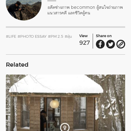
อดีตช่างภาพ becommon ผู้สนใจถ่ายภาพ
แนวสารคดี และชีวิตผู้คน
View
Share on
#LIFE
#PHOTO ESSAY
#PM 2.5
#ฝุ่น
927
Related