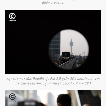
อันดับ 7 ของโลก
สมุทรปราการ เมืองที่เคยมีค่าฝุ่น PM 2.5 สูงถึง 304 มคก./ลบ.ม. จาก
การวัดค่าของกรมควบคุมมลพิษ ( 1 ธ.ค.61 – 7 ม.ค.62 )