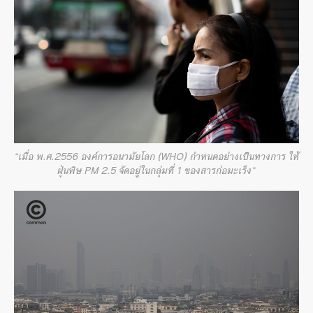
“เมื่อ พ.ศ.2556 องค์การอนามัยโลก (WHO) กำหนดอย่างเป็นทางการ ให้
ฝุ่นพิษ PM 2.5 จัดอยู่ในกลุ่มที่ 1 ของสารก่อมะเร็ง”