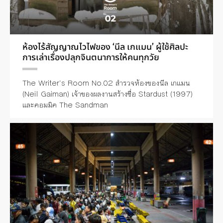
ห้องไร้สัญญาณไวไฟของ ‘นีล เกแมน’ ผู้ใช้ศิลปะ
การเล่าเรื่องปลุกจินตนาการให้คนทุกวัย
The Writer’s Room No.02 สำรวจห้องของนีล เกแมน
(Neil Gaiman) เจ้าของผลงานสร้างชื่อ Stardust (1997)
และคอมมิค The Sandman