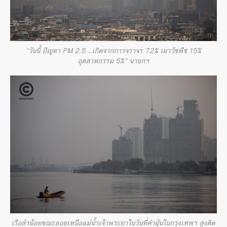
“วันนี้ ปัญหา PM 2.5 …เกิดจากการจราจร 72% เผาวัชพืช 15%
อุตสาหกรรม 5%” นายกฯ
เรือลำน้อยขณะลอยเหนือแม่น้ำเจ้าพระยาในวันที่ค่าฝุ่นในกรุงเทพฯ สูงติด