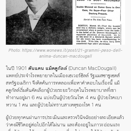
Photo: https://www.wonews.it/post/21-grammi-peso-dell-
anima-duncan-macdougall
ในปี 1901
ดันแคน แม็คดูกัลล์
(Duncan MacDougall)
แพทย์ประจำโรงพยายาลในเมืองเฮเวอร์ฮิลล์ รัฐแมสซาชูเซตส์
สหรัฐอเมริกา จึงคิดค้นการทดลองเพื่อหาคำตอบในเรื่องนี้ แม็
คดูกัลล์เริ่มต้นคัดเลือกผู้ป่วยระยะวิกฤตในโรงพยาบาลที่เขา
ทำงานอยู่มา 6 คน แบ่งเป็นผู้ป่วยวัณโรค 4 คน ผู้ป่วยโรคเบา
หวาน 1 คน และผู้ป่วยไม่ทราบสาเหตุของโรค 1 คน
ผู้ป่วยทุกคนผ่านการประเมินและตรวจวินิจฉัยอย่างละเอียดแล้ว
ว่าคงมีชีวิตอยู่ต่อไปอีกได้ไม่นาน และต้องอยู่ในภาวะอ่อนแรง