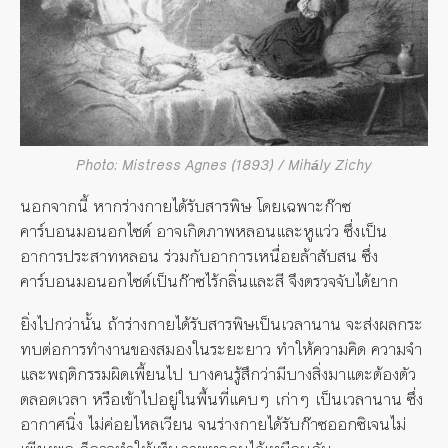
Photo: Mistress Agnes (1893) / Mihály Zichy
นอกจากนี้ หากร่างกายได้รับสารพิษ โดยเฉพาะก๊าซ
คาร์บอนมอนอกไซด์ อาจเกิดภาพหลอนและหูแว่ว ซึ่งเป็น
อาการประสาทหลอน ร่วมกับอาการเหนื่อยล้าสับสน ซึ่ง
คาร์บอนมอนอกไซด์เป็นก๊าซไร้กลิ่นและสี จึงตรวจจับได้ยาก
ยิ่งไปกว่านั้น ถ้าร่างกายได้รับสารพิษเป็นเวลานาน จะส่งผลกระ
ทบต่อการทำงานของสมองในระยะยาว ทำให้ความคิด ความจำ
และพฤติกรรมผิดเพี้ยนไป บางคนรู้สึกว่ามีบางสิ่งมาแตะต้องตัว
ตลอดเวลา หรือเข้าไปอยู่ในพื้นที่แคบๆ เก่าๆ เป็นเวลานาน ซึ่ง
อากาศนิ่ง ไม่ค่อยไหลเวียน จนร่างกายได้รับก๊าซออกซิเจนไม่