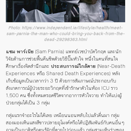
Photo: https://www.independent.ie/lifestyle/health/meet-
sam-parnia-the-man-who-could-bring-you-back-from-the-
dead-29298363.html
แซม พาร์เนีย
(Sam Parnia) แพทย์เวชบำบัดวิกฤต และนัก
วิจัยด้านการช่วยฟื้นคืนชีพด้วยวิธีปั๊มหัวใจ หนึ่งในคนที่สนใจ
ศึกษาเรื่องจิตสำนึกและ
ประสบการณ์ใกล้ตาย
(Near-Death
Experiences หรือ Shared Death Experiences) หลัง
เก็บข้อมูลเป็นเวลากว่า 3 ปี ด้วยการสัมภาษณ์ประกอบกับ
สังเกตการณ์ผู้ป่วยระยะวิกฤตที่เข้ารักษาตัวในห้อง ICU ราว
1,500 คน ซึ่งทั้งหมดรอดชีวิตจากอาการหัวใจวาย ทำให้แบ่งผู้
ป่วยกลุ่มได้เป็น 3 กลุ่ม
กลุ่มแรกจำอะไรไม่ได้เลย เหมือนนอนหลับไปแล้วตื่นมา กลุ่ม
สองมองเห็นแสงสีขาวปลายอุโมงค์หรือได้ปฏิสัมพันธ์กับคนอื่นๆ
อาจเป็นญาติหรือคนรู้จักที่ตายไปก่อนแล้ว กลุ่มสามเห็นร่างของ