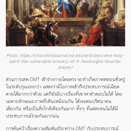
Photo: https://churchlifejournal.nd.edu/articles/come-holy-
spirit-the-vulnerable-bravery-of-fr-hesburghs-favorite-
prayer/
ส่วนการเสพ DMT เข้าร่างกายโดยตรง จะทำเกิดภาพหลอนชั่วครู่
ในระดับรุนแรงกว่า แสดงว่ามีโอกาสเข้าถึงประสบการณ์เฉียด
ตายได้มากกว่าด้วย แต่ก็ยังมีบางเรื่องที่เขาหาคำตอบไม่ได้ โดย
เฉพาะลักษณะภาพที่เห็นเหมือนกัน ได้เจอคนปริศนาคน
เดียวกัน หรือเป็นสิ่งใกล้เคียงกันมาก ทั้งๆ ที่แต่ละคนไม่ได้มี
ประสบการณ์ร่วมกันมาก่อน
การค้นคว้าเรื่องความสัมพันธ์ระหว่าง DMT กับประสบการณ์