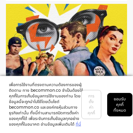
เพื่อการใช้งานที่ตรงตามความต้องการของผู้
จะเกิดอะไรขึ้นถ้า…2+2≠4
ติดตาม ทาง becommon.co จำเป็นต้องใช้
คุกกี้ในการเก็บข้อมูลการใช้งานของท่าน โดย
การ
ยอมรับ
ข้อมูลนี้จะถูกนำไปใช้โดยเว็บไซต์
ตั้ง
ส่องวรรณกรรม 1984 เพื่อดูที่ทางของเราว่าอยู่ตรงไหน หาก
คุกกี้
becommon.co และองค์กรหุ้นส่วนทาง
ค่า
ทั้งหมด
โลกความจริงเชิงประจักษ์พลันกลับหัว และทุกคนพูดเป็นเสียง
ธุรกิจเท่านั้น ทั้งนี้ท่านสามารถปิดการตั้งค่า
คุกกี้
เดียวกันว่า 2+2=5
ของคุกกี้ได้ เพื่อระงับการเก็บข้อมูลทุกอย่าง
ของคุกกี้ในอนาคต อ่านข้อมูลเพิ่มเติมได้
ที่นี่