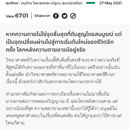
author :
ตนุภัทร โลหะพงศธร
ณัฐมน สุนทรมีเสถียร
27 May 2021
6701
Share on
View
หากความตายไม่ใช่จุดสิ้นสุดที่ดับสูญโดยสมบูรณ์
แต่
เป็นจุดเปลี่ยนผ่านไปสู่การเริ่มต้นใหม่ของชีวิตอีก
ครั้ง
โลกหลังความตายอาจมีอยู่จริง
วิทยาศาสตร์กับความเรื่องลี้ลับคือขั้วตรงข้ามระหว่างความจริงที่
พิสูจน์ได้กับความงมงายที่หาที่มาที่ไปไม่เจอ แต่ถึงอย่างนั้นนับ
ตั้งแต่อดีต นักวิทยาศาสตร์ต่างพยายามใช้วิทยาศาสตร์ศึกษา
เรื่องนี้ ด้วยหวังว่าสักวันพวกเขาจะไขความกระจ่างได้
ท่ามกลางข้อกังขาและการถกเถียงเรื่องความไม่น่าเชื่อถือ
มากมายต่อการทดลองวิญญาณ ผี และโลกหลังความตาย แต่
อย่างน้อยที่สุด ความพยายามเหล่านี้บอกให้รู้ได้ว่า มนุษย์ไม่
เคยหยุดหาคำตอบในเรื่องที่ตนสงสัย ต่อให้ถูกมองว่าไร้สาระแค่
ไหนก็ตาม