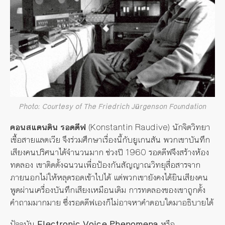
Photo: Courtesy of The Friedrich Jürgenson Foundation
คอนสแตนติน รอดดีฟ
(Konstantin Raudive) นักจิตวิทยา
เชื้อสายแลตเวีย จึงร่วมศึกษาเรื่องนี้กับยูเกนสัน พวกเขาบันทึก
เสียงคนปริศนาได้จำนวนมาก ช่วงปี 1960 รอดดีฟจึงสร้างห้อง
ทดลอง เขาติดตั้งฉนวนเพื่อป้องกันสัญญาณวิทยุสื่อสารจาก
ภายนอกไม่ให้หลุดรอดเข้าไปได้ แต่พวกเขายังคงได้ยินเสียงคน
พูดผ่านเครื่องบันทึกเสียงเหมือนเดิม การทดลองของเขาถูกตั้ง
คำถามมากมาย ซึ่งรอดดีฟเองก็ไม่อาจหาคำตอบใดมาอธิบายได้
ปัจจุบัน
Electronic Voice Phenomena
หรือ