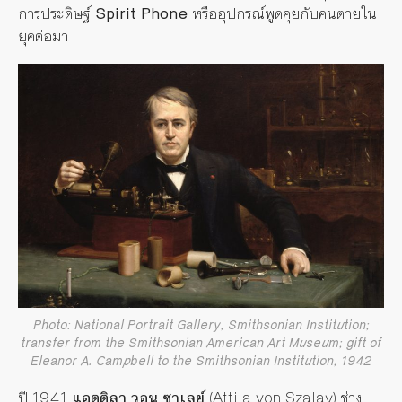
การประดิษฐ์
Spirit Phone
หรืออุปกรณ์พูดคุยกับคนตายใน
ยุคต่อมา
Photo: National Portrait Gallery, Smithsonian Institution;
transfer from the Smithsonian American Art Museum; gift of
Eleanor A. Campbell to the Smithsonian Institution, 1942
ปี 1941
แอตติลา วอน ซาเลย์
(Attila von Szalay) ช่าง