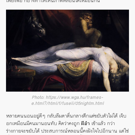
เพียงพอ ก็อาจทำให้เห็นภาพหลอนได้เหมือนกัน
Photo: https://www.wga.hu/frames-
e.html?/html/f/fuseli/05nightm.html
หลายคนนอนอยู่ดีๆ กลับลืมตาตื่นกลางดึกแต่ขยับตัวไม่ได้ เจ็บ
อกเหมือนมีคนมานอนทับ คิดว่าคงถูก
ผีอำ
เข้าแล้ว กว่า
ร่างกายจะขยับได้ ประสบการณ์หลอนนี้คงฝังใจไปอีกนาน แต่ใช่