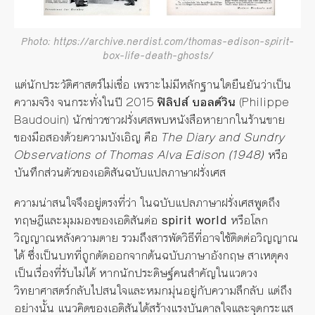
Photo: https://archive.nerdist.com/thomas-edison-spirit-
box-life-death-ghosts/
แต่นักประวัติศาสตร์ไม่เชื่อ เพราะไม่มีหลักฐานใดยืนยันว่าเป็น
ความจริง จนกระทั่งในปี 2015
ฟิลิปส์ บอลด์วิน
(Philippe
Baudouin) นักข่าวชาวฝรั่งเศสพบหนังสือหายากในร้านขาย
ของมือสองด้วยความบังเอิญ คือ
The Diary and Sundry
Observations of Thomas Alva Edison (1948)
หรือ
บันทึกส่วนตัวของเอดิสันฉบับแปลภาษาฝรั่งเศส
ความน่าสนใจจึงอยู่ตรงที่ว่า ในฉบับแปลภาษาฝรั่งเศสพูดถึง
ทฤษฎีและมุมมองของเอดิสันต่อ
spirit world
หรือโลก
วิญญาณหลังความตาย รวมถึงสารพัดวิธีที่อาจใช้ติดต่อวิญญาณ
ได้ ซึ่งเป็นบทที่ถูกตัดออกจากต้นฉบับภาษาอังกฤษ สาเหตุคง
เป็นเรื่องที่รับไม่ได้ หากนักประดิษฐ์คนสำคัญในแวดวง
วิทยาศาสตร์กลับไปสนใจและหมกมุ่นอยู่กับความลึกลับ แต่ถึง
อย่างนั้น แนวคิดของเอดิสันได้สร้างแรงบันดาลใจและจุดกระแส