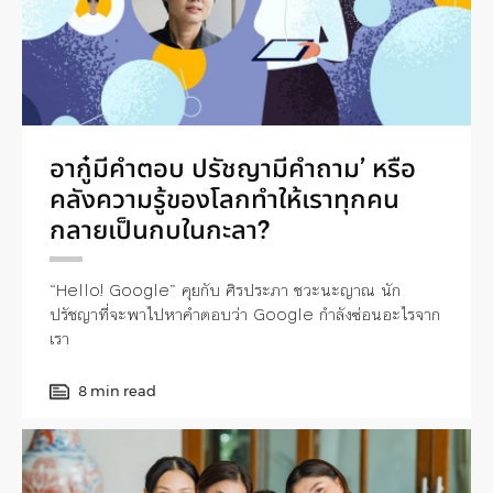
อากู๋มีคำตอบ ปรัชญามีคำถาม’ หรือ
คลังความรู้ของโลกทำให้เราทุกคน
กลายเป็นกบในกะลา?
“Hello! Google” คุยกับ ศิรประภา ชวะนะญาณ นัก
ปรัชญาที่จะพาไปหาคำตอบว่า Google กำลังซ่อนอะไรจาก
เรา
8 min read