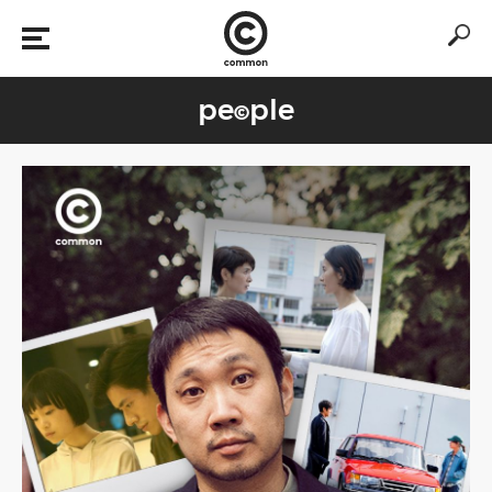
pe
ple
©