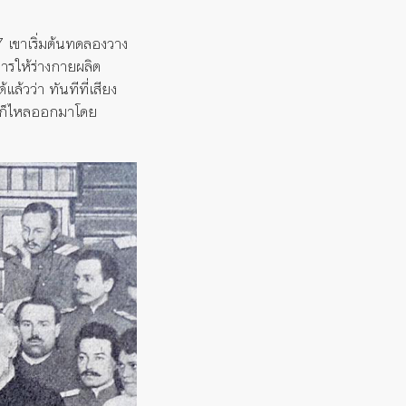
 เขาเริ่มต้นทดลองวาง
การให้ร่างกายผลิต
ล้วว่า ทันทีที่เสียง
นัขก็ไหลออกมาโดย