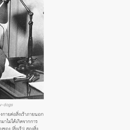
ov-dogs
งกายต่อสิ่งเร้าภายนอก
กมาไม่ได้เกิดจากการ
อง (สิ่งเร้า) สองสิ่ง