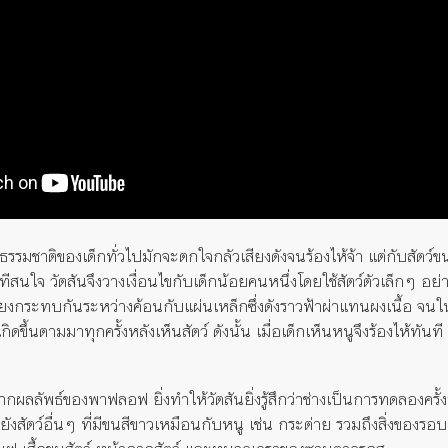
ธรรมชาติของเด็กทั่วไปมักจะตกใจกลัวเสียงดังจนร้องไห้จ้า แต่กับสัตว์ขน
ทีสนใจ วัตสันจึงวางเงื่อนไขกับเด็กน้อยคนหนึ่งโดยใช้สัตว์ตัวเล็กๆ อย
สียงกระทบกันระหว่างค้อนกับแผ่นเหล็กซึ่งดังราวฟ้าผ่าแทนผงเนื้อ จนในที
ะเกิดขึ้นตามมาทุกครั้งหลังเห็นสัตว์ ดังนั้น เมื่อเด็กเห็นหนูจึงร้องไห
ากผลลัพธ์ของพาฟลอฟ ยิ่งทำให้วัตสันยิ่งรู้สึกว่าช่างเป็นการทดลองครั
งสัตว์อื่นๆ ที่มีขนสีขาวเหมือนกับหนู เช่น กระต่าย รวมถึงสิ่งของรอ