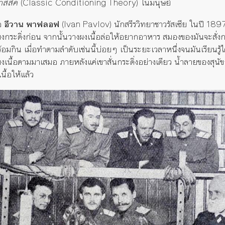
าสสิค
(Classic Conditioning Theory) ในมนุษย์
ือ
อีวาน พาฟลอฟ
(Ivan Pavlov) นักสรีรวิทยาชาวรัสเซีย ในปี 1897
เสียงกระดิ่งก่อน จากนั้นวางผงเนื้อล่อให้อยากอาหาร สมองของมันจะสั่ง
กิน เมื่อทำตามลำดับเช่นนี้บ่อยๆ เป็นระยะเวลาหนึ่งจนมันเรียนรู้ได้แ
นผงเนื้อตามมาเสมอ ภายหลังแค่เขาสั่นกระดิ่งอย่างเดียว น้ำลายของสุ
เนื้อให้แล้ว