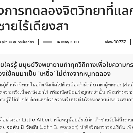
ลังการทดลองจิตวิทยาที่แล
กชายไร้เดียงสา
10737
ร
ณัฐมน สุนทรมีเสถียร
14 May 2021
View
คร่รู้ มนุษย์จึงพยายามทำทุกวิถีทางเพื่อไขความกระจ่
งใช้คนมาเป็น ‘เหยื่อ’ ไม่ต่างจากหนูทดลอง
วามรู้ด้านจิตวิทยาในอดีต จึงเต็มไปด้วยเรื่องดำมืดที่บรรดาผู้ทดลอง (ส่
ดความจริงเบื้องหลังเอาไว้ พร้อมบิดเบือนข้อมูลเหล่านั้น เพื่อสร้าง
มรู้ที่ได้รับกลับต้องแลกด้วยความเจ็บปวดฝังใจจนกลายเป็นประสบการณ
ะเทือนใจของ
Little Albert
หรือหนูน้อยอัลเบิร์ต เด็กชายวัยไม่ถึงขวบ
โดย
จอห์น บี. วัตสัน
(John B. Watson) นักจิตวิทยาชาวอเมริกัน เพื