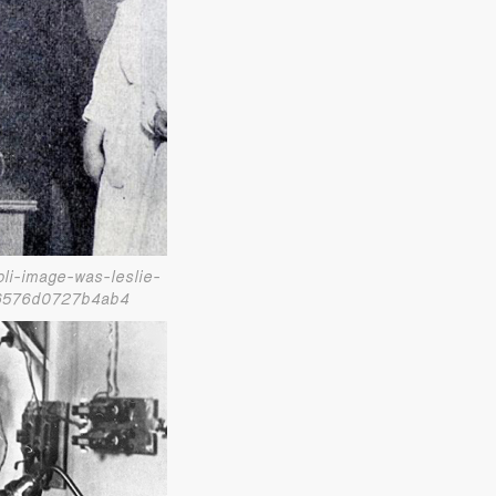
oli-image-was-leslie-
06576d0727b4ab4