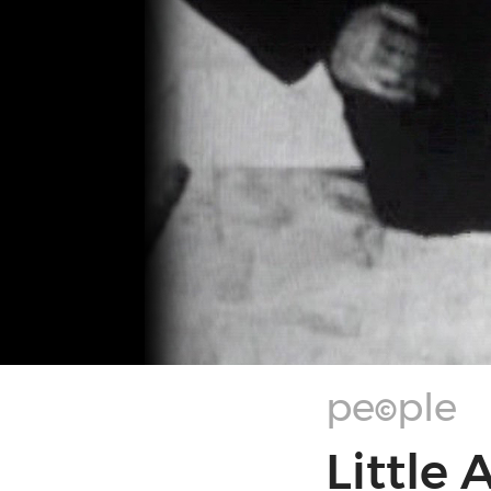
pe
ple
©
Little 