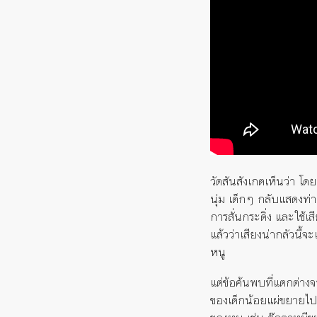
วัตสันสังเกตเห็นว่า โดย
นุ่ม เด็กๆ กลับแสดงท่า
การสั่นกระดิ่ง และใช้เ
แล้วว่าเสียงน่ากลัวนี้จ
หนู
แต่ข้อค้นพบที่แตกต่างจ
ของเด็กน้อยแผ่ขยายไปยั