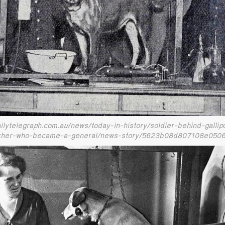
ailytelegraph.com.au/news/today-in-history/soldier-behind-gallip
cher-who-became-a-general/news-story/5623b08d807108e05