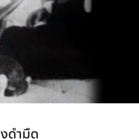
องดำมืด