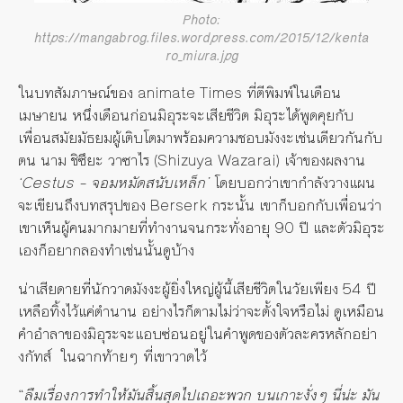
Photo:
https://mangabrog.files.wordpress.com/2015/12/kenta
ro_miura.jpg
ในบทสัมภาษณ์ของ animate Times ที่ตีพิมพ์ในเดือน
เมษายน หนึ่งเดือนก่อนมิอุระจะเสียชีวิต มิอุระได้พูดคุยกับ
เพื่อนสมัยมัธยมผู้เติบโตมาพร้อมความชอบมังงะเช่นเดียวกันกับ
ตน นาม ชิซึยะ วาซาไร (Shizuya Wazarai) เจ้าของผลงาน
‘Cestus – จอมหมัดสนับเหล็ก’
โดยบอกว่าเขากำลังวางแผน
จะเขียนถึงบทสรุปของ Berserk กระนั้น เขาก็บอกกับเพื่อนว่า
เขาเห็นผู้คนมากมายที่ทำงานจนกระทั่งอายุ 90 ปี และตัวมิอุระ
เองก็อยากลองทำเช่นนั้นดูบ้าง
น่าเสียดายที่นักวาดมังงะผู้ยิ่งใหญ่ผู้นี้เสียชีวิตในวัยเพียง 54 ปี
เหลือทิ้งไว้แค่ตำนาน อย่างไรก็ตามไม่ว่าจะตั้งใจหรือไม่ ดูเหมือน
คำอำลาของมิอุระจะแอบซ่อนอยู่ในคำพูดของตัวละครหลักอย่า
งกัทส์ ในฉากท้ายๆ ที่เขาวาดไว้
“
ลืมเรื่องการทำให้มันสิ้นสุดไปเถอะพวก บนเกาะงั่งๆ นี่น่ะ มัน