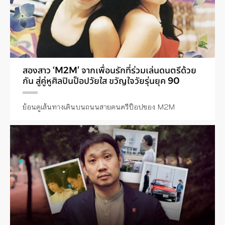
สองสาว ‘M2M’ จากเพื่อนรักที่ร่วมเล่นดนตรีด้วย
กัน สู่คู่หูศิลปินป็อปวัยใส ขวัญใจวัยรุ่นยุค 90
ย้อนดูเส้นทางเดินบนถนนสายดนตรีป็อปของ M2M