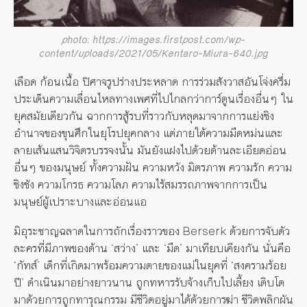
photo: https://images.firstpost.com/wp-
content/uploads/2021/05/Kentaro-Miura-640.jpg
เลือด ก้อนเนื้อ ปิศาจรูปร่างประหลาด การร่วมสังวาสอันโจ่งครึ่ม
ประเด็นความเลื่อนไหลทางเพศที่ไปไกลกว่าการ์ตูนเรื่องอื่นๆ ใน
ยุคสมัยเดียวกัน ฉากการสู้รบที่ราวกับหลุดมาจากการแย่งชิง
อำนาจของขุนศึกในยุโรปยุคกลาง แต่ภายใต้ความมืดหม่นและ
ลายเส้นแสนวิจิตรบรรจงนั้น มันยังแฝงไปด้วยด้านละเอียดอ่อน
อื่นๆ ของมนุษย์ ทั้งความฝัน ความหวัง มิตรภาพ ความรัก ความ
ชิงชัง ความโกรธ ความโลภ ความไร้สมรรถภาพจากการเป็น
มนุษย์ผู้เปราะบางและอ่อนแอ
มิอุระชาญฉลาดในการถักเรื่องราวของ Berserk ด้วยการจับตัว
ละครที่มีภาพของด้าน ‘สว่าง’ และ ‘มืด’ มาเทียบเคียงกัน นั่นคือ
‘กัทส์’ เด็กที่เกิดมาพร้อมความตายของแม่ในยุคที่ ‘สงครามร้อย
ปี’ ดำเนินมาอย่างยาวนาน ถูกทหารรับจ้างเก็บไปเลี้ยง เติบโต
มาด้วยการถูกทารุณกรรม มีชีวิตอยู่มาได้ด้วยการฆ่า ชีวิตพลิกผัน