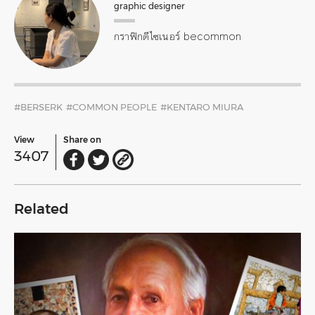
graphic designer
กราฟิกดีไซเนอร์ becommon
#BERSERK
#COMMON PEOPLE
#KENTARO MIURA
View
Share on
3407
Related