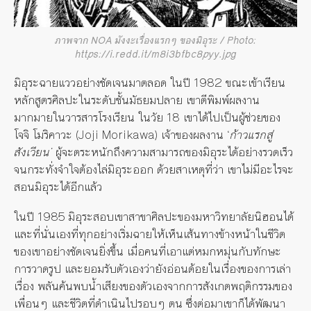
ภาพจาก NOA มังงะเรื่องแรกๆ ของมิอุระ / Photo:
https://i.redd.it/m8i3bfbc8pyy.jpg
มิอุระฉายแววอย่างชัดเจนมาตลอด ในปี 1982 ขณะเข้าเรียน
หลักสูตรศิลปะในระดับชั้นมัธยมปลาย เขาตีพิมพ์ผลงาน
มากมายในวารสารโรงเรียน ในวัย 18 เขาได้ไปเป็นผู้ช่วยของ
โจจิ โมริคาวะ (Joji Morikawa) เจ้าของผลงาน ‘
ก้าวแรกสู่
สังเวียน’
ผู้จะตระหนักถึงความสามารถของมิอุระได้อย่างรวดเร็ว
จนกระทั่งจำใจต้องไล่มิอุระออก ด้วยสาเหตุที่ว่า เขาไม่มีอะไรจะ
สอนมิอุระได้อีกแล้ว
ในปี 1985 มิอุระสอบเขาสาขาศิลปะของมหาวิทยาลัยนิฮอนได้
และที่นั่นเองที่ทุกอย่างเริ่มฉายให้เห็นเส้นทางข้างหน้าในชีวิต
ของเขาอย่างชัดเจนยิ่งขึ้น เมื่อคนที่เอาแต่หมกหมุ่นกับทักษะ
การวาดรูป และยอมรับตัวเองว่ายังอ่อนด้อยในเรื่องของการเล่า
เรื่อง พลันค้นพบน้ำเสียงของตัวเองจากการสังเกตพฤติกรรมของ
เพื่อนๆ และชีวิตที่ดำเนินไปรอบๆ ตน ซึ่งต่อมาเขาก็ได้พัฒนา