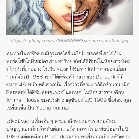
https://i.ytimg.com/vi/3RA6SPNP8ps/maxresdefault.jpg
หนทางในอาชีพของมิอุระสดใสขึ้นเมื่อโปรเจกต์ที่เขาใช้เป็น
พอร์ตโฟลิโอยื่นสมัครเข้ามหาวิทยาลัยได้ตีพิมพ์ในนิตยสารมังงะ
ที่โด่งดังที่สุดอย่าง โชเน็น จนเขาได้รับรางวัลนักวาดยอดเยี่ยม
กระทั่งในปี 1988 เขาก็ได้ตีพิมพ์ร่างแรกของ Berserk ที่มี
ขนาด 48 หน้า หลังจากนั้น เรื่องราวที่ตามมาก็คือตำนาน เมื่อ
Berserk ได้ตีพิมพ์เผยแพร่เป็นตอนๆ ในนิตยสารรายเดือน
Animal House ของบริษัทฮาคุเซ็นฉะในปี 1989 ซึ่งต่อมาถูก
เปลี่ยนชื่อเป็น Young Animal
แม้จะมีผลงานเรื่องอื่นๆ ตามมาอีกพอสมควร แถมยังจบ
ปริญญาเอกมีดีกรีระดับด็อกเตอร์จากมหาวิทยาลัยนิฮอนในปี
1989 แต่ดูเหมือน Berserk จะกลบทุกสิ่งทุกอย่างในชีวิตของ