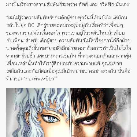
มาเป็นเรื่องราวความสัมพันธ์ระหว่าง กัทส์ และ กริฟฟิธ นั่นเอง
“ผมไม่รู้ว่าความสัมพันธ์ของเด็กผู้ชายทุกวันนี้เป็นยังไง แต่ย้อน
กลับไปยุค 80 เด็กผู้ชายจะหมกหมุ่นอยู่กับเรื่องที่ว่าเพื่อนๆ
ของพวกเขาเก่งในเรื่องอะไร พวกเขาอยู่ในระดับไหนถ้าเทียบ
กับเพื่อน สำหรับเด็กผู้ชาย ความสัมพันธ์ไม่ใช่เรื่องการโอ๋อีกฝ่าย
บางครั้งคุณถึงขั้นพยายามดึงอีกฝ่ายลงมาด้วยการทำเป็นไม่ใส่ใจ
พวกเขาด้วยซ้ำ และบางคราวเช่นกัน ที่การจะแยกตัวออกจากลุ่ม
เพื่อนเหล่านั้นทำให้เรารู้สึกยอมรับความพ่ายแพ้ คุณจะช่วย
เหลือกันและกันก็ต่อเมื่อคุณมีเป้าหมายบางอย่างตรงกัน นั่นคือ
ที่มาของ ‘กองทัพเหยี่ยว’”