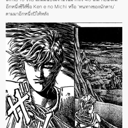
อีกหนึ่งซีรีส์ชื่อ Ken e no Michi หรือ ‘หนทางของนักดาบ’
ตามมาอีกหนึ่งปีให้หลัง