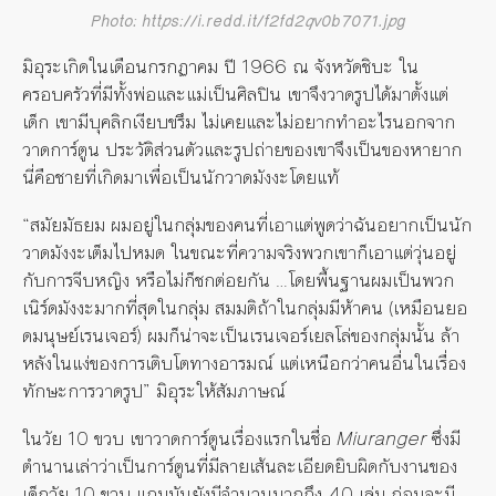
Photo: https://i.redd.it/f2fd2qv0b7071.jpg
มิอุระเกิดในเดือนกรกฏาคม ปี 1966 ณ จังหวัดชิบะ ใน
ครอบครัวที่มีทั้งพ่อและแม่เป็นศิลปิน เขาจึงวาดรูปได้มาตั้งแต่
เด็ก เขามีบุคลิกเงียบขรึม ไม่เคยและไม่อยากทำอะไรนอกจาก
วาดการ์ตูน ประวัติส่วนตัวและรูปถ่ายของเขาจึงเป็นของหายาก
นี่คือชายที่เกิดมาเพื่อเป็นนักวาดมังงะโดยแท้
“สมัยมัธยม ผมอยู่ในกลุ่มของคนที่เอาแต่พูดว่าฉันอยากเป็นนัก
วาดมังงะเต็มไปหมด ในขณะที่ความจริงพวกเขาก็เอาแต่วุ่นอยู่
กับการจีบหญิง หรือไม่ก็ชกต่อยกัน …โดยพื้นฐานผมเป็นพวก
เนิร์ดมังงะมากที่สุดในกลุ่ม สมมติถ้าในกลุ่มมีห้าคน (เหมือนยอ
ดมนุษย์เรนเจอร์) ผมก็น่าจะเป็นเรนเจอร์เยลโล่ของกลุ่มนั้น ล้า
หลังในแง่ของการเติบโตทางอารมณ์ แต่เหนือกว่าคนอื่นในเรื่อง
ทักษะการวาดรูป” มิอุระให้สัมภาษณ์
ในวัย 10 ขวบ เขาวาดการ์ตูนเรื่องแรกในชื่อ
Miuranger
ซึ่งมี
ตำนานเล่าว่าเป็นการ์ตูนที่มีลายเส้นละเอียดยิบผิดกับงานของ
เด็กวัย 10 ขวบ แถมมันยังมีจำนวนมากถึง 40 เล่ม ก่อนจะมี