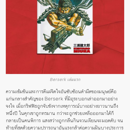
Berserk เล่มแรก
ความเข้มข้นและการตีแผ่จิตใจอันซับซ้อนดำมืดของมนุษย์คือ
แก่นกลางสำคัญของ Berserk ที่มิอุระบอกเล่าออกมาอย่าง
จงใจ เมื่อกริฟฟิธถูกจับขังจากเหตุการณ์บางอย่างยาวนานถึง
หนึ่งปี ในคุกเขาถูกทรมาน กว่าจะถูกช่วยเหลือออกมาได้ก็
กลายเป็นคนพิการ แสงสว่างถูกกลืนกินจวนเจียนจะมอดดับ จน
ท้ายที่สุดด้วยความปรารถนาอันแรงกล้าต่อความฝันบางประการ