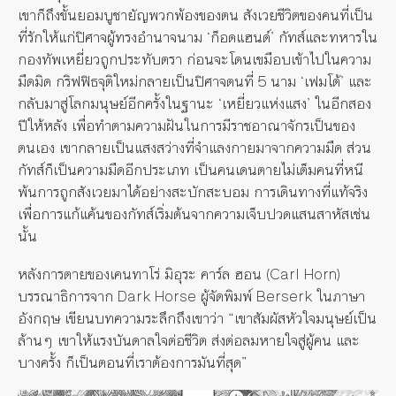
เขาก็ถึงขั้นยอมบูชายัญพวกพ้องของตน สังเวยชีวิตของคนที่เป็น
ที่รักให้แก่ปิศาจผู้ทรงอำนาจนาม ‘ก็อดแฮนด์’ กัทส์และทหารใน
กองทัพเหยี่ยวถูกประทับตรา ก่อนจะโดนเขมือบเข้าไปในความ
มืดมิด กริฟฟิธจุติใหม่กลายเป็นปิศาจตนที่ 5 นาม ‘เฟมโต้’ และ
กลับมาสู่โลกมนุษย์อีกครั้งในฐานะ ‘เหยี่ยวแห่งแสง’ ในอีกสอง
ปีให้หลัง เพื่อทำตามความฝันในการมีราชอาณาจักรเป็นของ
ตนเอง เขากลายเป็นแสงสว่างที่จำแลงกายมาจากความมืด ส่วน
กัทส์ก็เป็นความมืดอีกประเภท เป็นคนเดนตายไม่เต็มคนที่หนี
พ้นการถูกสังเวยมาได้อย่างสะบักสะบอม การเดินทางที่แท้จริง
เพื่อการแก้แค้นของกัทส์เริ่มต้นจากความเจ็บปวดแสนสาหัสเช่น
นั้น
หลังการตายของเคนทาโร่ มิอุระ คาร์ล ฮอน (Carl Horn)
บรรณาธิการจาก Dark Horse ผู้จัดพิมพ์ Berserk ในภาษา
อังกฤษ เขียนบทความระลึกถึงเขาว่า “เขาสัมผัสหัวใจมนุษย์เป็น
ล้านๆ เขาให้แรงบันดาลใจต่อชีวิต ส่งต่อลมหายใจสู่ผู้คน และ
บางครั้ง ก็เป็นตอนที่เราต้องการมันที่สุด”