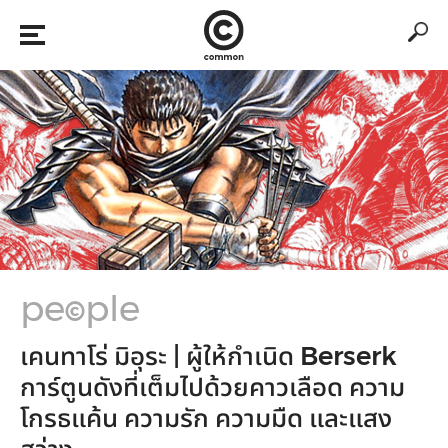
pe
ple
©
เคนทาโร่ มิอุระ | ผู้ให้กำเนิด Berserk
การ์ตูนดังที่เต็มไปด้วยคาวเลือด ความ
โกรธแค้น ความรัก ความมืด และแสง