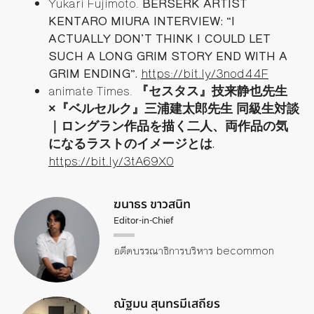
Yukari Fujimoto.
BERSERK ARTIST
KENTARO MIURA INTERVIEW: “I
ACTUALLY DON’T THINK I COULD LET
SUCH A LONG GRIM STORY END WITH A
GRIM ENDING”.
https://bit.ly/3nod44F
animate Times.
『セスタス』技来静也先生
×
『ベルセルク』三浦建太郎先生
同級生対談
｜ロングラン作品を描く二人、両作品の気
になるラストのイメージとは
.
https://bit.ly/3tA69X0
ฆนาธร ขาวสนิท
Editor-in-Chief
อดีตบรรณาธิการบริหาร becommon
ณัฐมน สุนทรมีเสถียร