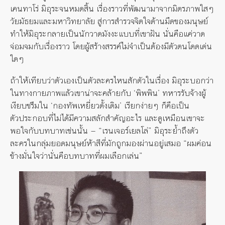
เคนทาโร่ มิอุระจนหมดสิ้น เรื่องราวที่พัฒนามาจากมิตรภาพใสๆ
วัยมัธยมและมหาวิทยาลัย สู่การสำรวจจิตใจด้านมืดของมนุษย์
ทำให้มิอุระกลายเป็นนักวาดมังงะแบบที่เขาฝัน นั่นคือแค่วาด
จ่อมจมกับเรื่องราว โดยผู้สร้างสรรค์ไม่จำเป็นต้องมีตัวตนโดดเด่น
ใดๆ
ถ้าให้เทียบว่าตัวเองเป็นตัวละครไหนสักตัวในเรื่อง มิอุระบอกว่า
ในทางกายภาพแล้วเขาน่าจะคล้ายกับ ‘พิพพิน’ ทหารรับจ้างผู้
เงียบขรึมใน ‘กองทัพเหยี่ยวดั้งเดิม’ เรียกง่ายๆ ก็คือเป็น
ตัวประกอบที่ไม่ได้มีความสลักสำคัญอะไร และดูเหมือนเขาจะ
พอใจกับบทบาทเช่นนั้น — “เรนเจอร์เยลโล่” มิอุระย้ำถึงตัว
ละครในกลุ่มยอดมนุษย์ห้าสีที่มักถูกมองผ่านอยู่เสมอ “ผมค่อน
ข้างมั่นใจว่านั่นคือบทบาทที่ผมเลือกเล่น”