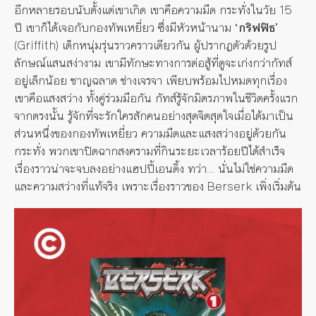
อีกหลายรอบนับตั้งแต่เขาเกิด เขาคือความมืด กระทั่งในวัย 15
ปี เขาก็ได้เจอกับกองทัพเหยี่ยว ซึ่งมีหัวหน้านาม
‘กริฟฟิธ’
(Griffith) เด็กหนุ่มรุ่นราวคราวเดียวกัน ผู้ปรากฏตัวด้วยรูป
ลักษณ์แสนสง่างาม เขามีทักษะทางการต่อสู้ที่ดูจะเก่งกว่ากัทส์
อยู่เล็กน้อย ชาญฉลาด ช่างเจรจา เพียบพร้อมไปหมดทุกเรื่อง
เขาคือแสงสว่าง ทั้งคู่ร่วมมือกัน กัทส์รู้จักมิตรภาพในชีวิตครั้งแรก
จากตรงนั้น รู้จักที่จะรักใครสักคนอย่างสุดจิตสุดใจเมื่อได้มาเป็น
ส่วนหนึ่งของกองทัพเหยี่ยว ความมืดและแสงสว่างอยู่ด้วยกัน
กระทั่ง พวกเขาปิดฉากสงครามที่กินระยะเวลาร้อยปีได้สำเร็จ
เรื่องราวน่าจะจบลงอย่างแฮปปี้เอนดิ้ง ทว่า… นั่นไม่ใช่ความมืด
และความสว่างที่แท้จริง เพราะเรื่องราวของ Berserk เพิ่งเริ่มต้น