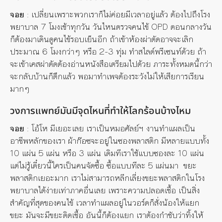
จอย
: เปลี่ยนเพราะพวกเราก็ไม่ค่อยมีเวลาอยู่แล้ว ต้องไปถึงโรง
พยาบาล 7 โมงเช้าทุกวัน วันไหนตรวจคนไข้ OPD ตอนกลางวัน
ก็ต้องมาเดินดูคนไข้รอบเย็นอีก ถ้าเข้าห้องผ่าตัดอาจจะเลิก
ประมาณ 6 โมงกว่าๆ หรือ 2-3 ทุ่ม ทำสไลด์พรีเซนท์ด้วย ถ้า
จะเข้าเคสผ่าตัดต้องอ่านหนังสือเตรียมไปด้วย ภาระทั้งหมดนี้กว่า
จะกลับบ้านก็ดึกแล้ว พอมาทำเพจต้องระวังไม่ให้เสียการเรียน
มากๆ
วงการแพทย์มันมีจุดไหนที่ทำให้โลกร้อนบ้างไหม
จอย
: โอ้โห มีเยอะเลย เราเป็นหมอศัลย์ฯ งานทำแผลเป็น
อาชีพหลักของเรา ผ้าก๊อซจะอยู่ในซองพลาสติก มีหลายแบบทั้ง
10 แผ่น 5 แผ่น หรือ 3 แผ่น เดิมทีเราใช้แบบซองละ 10 แผ่น
แต่ไม่รู้เดี๋ยวนี้ใครเป็นคนจัดซื้อ ซื้อแบบทีละ 5 แผ่นมา ขยะ
พลาสติกเยอะมาก เราไม่สามารถหลีกเลี่ยงขยะพลาสติกในโรง
พยาบาลได้ง่ายเท่าภาคอื่นเลย เพราะความปลอดเชื้อ เป็นสิ่ง
สำคัญที่สุดของคนไข้ เวลาทำแผลอยู่ในวอร์ดก็สั่งน้องให้แยก
ขยะ มันจะมีขยะติดเชื้อ อันนี้ก็ต้องแยก เราต้องกำชับว่าทิ้งให้