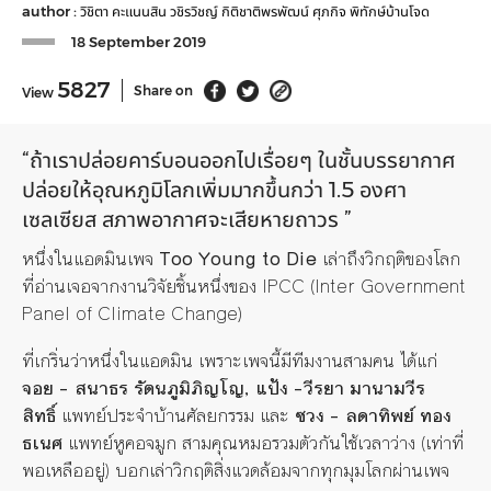
author :
วิชิตา คะแนนสิน
วชิรวิชญ์ กิติชาติพรพัฒน์
ศุภกิจ พิทักษ์บ้านโจด
18 September 2019
5827
Share on
View
“ถ้าเราปล่อยคาร์บอนออกไปเรื่อยๆ ในชั้นบรรยากาศ
ปล่อยให้อุณหภูมิโลกเพิ่มมากขึ้นกว่า 1.5 องศา
เซลเซียส สภาพอากาศจะเสียหายถาวร ”
หนึ่งในแอดมินเพจ
Too Young to Die
เล่าถึงวิกฤติของโลก
ที่อ่านเจอจากงานวิจัย
ชิ้น
หนึ่งของ IPCC (Inter Government
Panel of Climate Change)
ที่เกริ่นว่าหนึ่งในแอดมิน เพราะเพจนี้มีทีมงานสามคน ได้แก่
จอย – สนาธร รัตนภูมิภิญโญ, แป้ง -วีรยา มานามวีร
สิทธิ์
แพทย์ประจำบ้านศัลยกรรม และ
ซวง – ลดาทิพย์ ทอง
ธเนศ
แพทย์หูคอจมูก
สามคุณหมอรวมตัวกันใช้เวลาว่าง (เท่าที่
พอเหลืออยู่) บอกเล่าวิกฤติ
สิ่งแวดล้อม
จากทุกมุมโลกผ่านเพจ