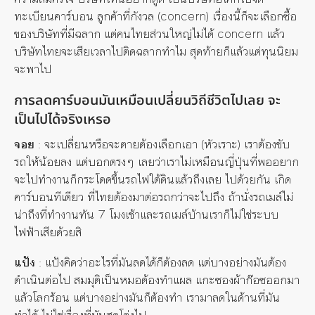
ทะเบียนคาร์บอน ลูกค้าที่
กังวล
(concern) เรื่องนี้ก็จะเลือกซื้อ
ของบริษัทที่มีฉลาก แต่คนไทยส่วนใหญ่ไม่ได้ concern แล้ว
บริษัทไทยจะเสียเวลาไปติดฉลากทำไม
สุดท้ายก็
แล้วแต่ทุนนิยม
จะพาไป
การลดคาร์บอนมันเหมือนเปลี่ยนวิถีชีวิตไปเลย จะ
เป็นไปได้จริงเหรอ
จอย
: จะเปลี่ยนหรือจะตายต้องเลือกเอา (หัวเราะ) เราต้องขับ
รถให้น้อยลง แต่บอกตรงๆ เลยว่าเราไม่เหมือนญี่ปุ่นที่พออยาก
จะไปทำงานก็กระโดดขึ้นรถไฟใต้ดินแล้วถึงเลย ไปด้วยกัน เกิด
คาร์บอนทีเดียว ที่ไทยต้องมาต่อรถกว่าจะไปถึง ถ้านั่งรถเมล์ไม่
น่าถึงที่ทำงานทัน 7 โมงเช้าและรถเมล์บ้านเราก็ไม่ใช่ระบบ
ไฟฟ้าเสียด้วยสิ
แป้ง
: แป้งคิดว่าอะไรที่มันลดได้ก็ต้องลด แต่บางอย่างมันต้อง
ดำเนินต่อไป สมมุติเป็นหมอต้องทำแผล แกะซองผ้าก๊อซออกมา
แล้วโลกร้อน แต่บางอย่างมันก็ต้องทำ เรามาลดในด้านที่มัน