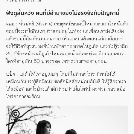
ฟังดูสิ้นหวัง คนที่มีอำนาจยังไม่จริงจังกับปัญหานี้
จอย
: นั่นน่ะสิ (หัวเราะ) เคยดูหนังซอมบี้ไหม เวลาเราวิ่งหนีแล้ว
ซอมบี้จะมาไล่กินเรา เราแอบอยู่ในห้อง แต่เพื่อนเราส่งเสียงดัง
แล้วซอมบี้ก็มากินทุกคนตาย (หัวเราะ)
แล้ว
ตอนแก่
เรา
ก็อยาก
จะใช้ชีวิตที่สุขสบายที่บ้านพักตากอากาศในภูเก็ต แต่ว่าไม่รู้ว่าอีก
30 ปีข้างหน้าจะมีภูเก็ตไหมเพราะน้ำมันจะท่วม คือบอกเลยว่า
ใครที่อายุเกิน 50 น่าจะรอด เพราะว่าเขาจะตายก่อน
แป้ง
: แต่ถ้าให้เราอยู่เฉยๆ โดยที่ไม่ทำอะไรเราก็ทนไม่ได้
เหมือนกัน เรารู้สึกผิดนะ ขอสักนิดสักหน่อยก็ยังดี ให้รู้สึกว่าเรา
ได้ลงมือทำอะไรบ้างแล้วดีกว่ารอว่าเมื่อไหร่น้ำจะท่วม รอว่าเมื่อ
ไหร่อากาศจะร้อน