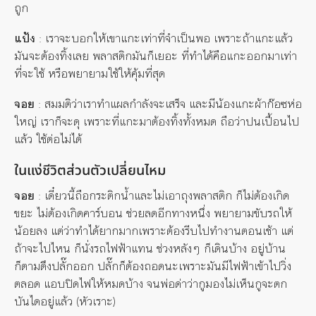
ถูก
แป้ง
: เราจะบอกให้เขาแกะเท่าที่จำเป็นพอ เพราะถ้าแกะแล้ว
มันจะต้องทิ้งเลย พลาสติกมันก็เยอะ ที่ทำได้คือแกะออกมาเท่า
ที่จะใช้ หรือพยายามใช้ให้คุ้มที่สุด
จอย
: สมมติว่าเราทำแผลกำลังจะเสร็จ และมีน้องแกะผ้าก๊อซห่อ
ใหญ่ เราก็จะดุ เพราะที่แกะมาต้องทิ้งทั้งหมด ถือว่าปนเปื้อนไป
แล้ว ใช้ต่อไม่ได้
ในแง่ชีวิตส่วนตัวเปลี่ยนไหม
จอย
: เดี๋ยวนี้ถือกระติกน้ำและไม่เอาถุงพลาสติก ก็ไม่ต้องเกิด
ขยะ ไม่ต้องเกิดคาร์บอน ช่วยลดอีกทางหนึ่ง พยายามขับรถให้
น้อยลง แต่ว่าทำได้ยากมากเพราะต้องรีบไปทำงานตอนเช้า แต่
ถ้าจะไปไหน ก็นั่งรถไฟฟ้าแทน ช่วงหลังๆ ก็เดินบ้าง อยู่บ้าน
ก็ตามดึงปลั๊กออก ปลั๊กก็ต้องถอดนะเพราะมันมีไฟฟ้าเข้าไปวิ่ง
ตลอด แอบปิดไฟให้หมดบ้าง จนพ่อด่าว่ากูมองไม่เห็นกูจะตก
บันไดอยู่แล้ว (หัวเราะ)