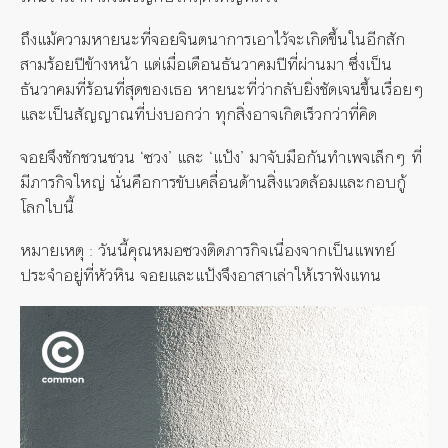
ถึงแม้
ความหายนะที่จอยจินตนาการเอาไว้จะเกิดขึ้น
ใน
อีกสัก
สามร้อยปีข้างหน้า
แต่เมื่อ
เดือนธันวาคมปีที่
ผ่านมา
ซึ่งเป็น
ธันวาคมที่ร้อนที่สุดของเธอ
หายนะที่ว่ากลับยิ่งชัดเจนขึ้นเรื่อยๆ
และเป็นสัญญาณที่บ่งบอกว่า ทุกสิ่งอาจเกิดเร็วกว่าที่คิด
จอยจึงชักชวนชวน ‘ซวง’ และ ‘แป้ง’ มาจับมือกันทำเพจ
เล็กๆ ที่
มีภารกิจใหญ่ นั่นคือการขับเคลื่อนด้านสิ่งแวดล้อมและกอบกู้
โลกใบนี้
หมายเหตุ : วันนี้คุณหมอซวงติดภารกิจเนื่องจากเป็นแพทย์
ประจำอยู่ที่หัวหิน จอยและแป้งจึงอาสาเล่าให้เราฟังแทน