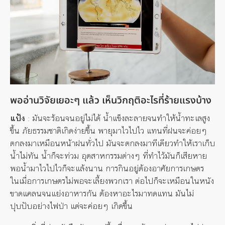
พออ่านวิจัยเยอะๆ แล้ว เห็นวิกฤติอะไรที่ร้ายแรงบ้าง
แป้ง
: มันจะร้อนจนอยู่ไม่ได้ น้ำแข็งละลายจนทำให้น้ำทะเลสูง
ขึ้น ภัยธรรมชาติเกิดง่ายขึ้น พายุมาไวไปไว แทนที่ฝนจะค่อยๆ
ตกลงมาเหมือนหน้าฝนทั่วไป มันจะตกลงมาทีเดียวทำให้เราเก็บ
น้ำไม่ทัน น้ำก็จะท่วม อุตสาหกรรมต่างๆ ที่ทำไว้มันก็เสียหาย
พอน้ำมาไวไปไวก็จะแล้งนาน การกินอยู่ต้องอาศัยการเกษตร
ในเมื่อการเกษตรไม่พอจะเลี้ยงพวกเรา ต่อไปก็จะเหมือนในหนัง
ขาดแคลนจนแย่งอาหารกัน ต้องหาอะไรมาทดแทน มันไม่
ปุบปับอย่างไฟป่า แต่จะค่อยๆ เกิดขึ้น