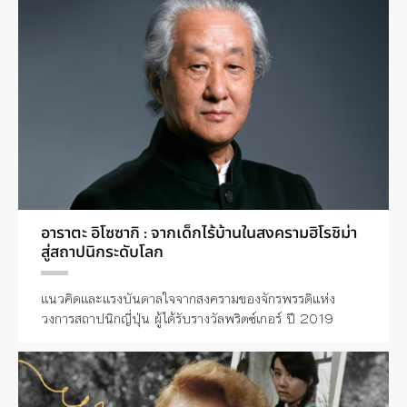
อาราตะ อิโซซากิ : จากเด็กไร้บ้านในสงครามฮิโรชิม่า
สู่สถาปนิกระดับโลก
แนวคิดและแรงบันดาลใจจากสงครามของจักรพรรดิแห่ง
วงการสถาปนิกญี่ปุ่น ผู้ได้รับรางวัลพริตซ์เกอร์ ปี 2019