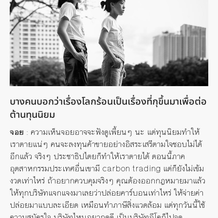
บางคนบอกว่าเรื่องโลกร้อนเป็นเรื่องที่กุขึ้นมาเพื่อต่อ
ต้านทุนนิยม
จอย
: ความเห็นจอยอาจจะฟังดูเพี้ยนๆ นะ แต่ทุนนิยมทำให้
เราตายแน่ๆ คนจะลงทุนค้าขายอย่างอิสระเสรีตามใจชอบไม่ได้
อีกแล้ว จริงๆ ประชาธิปไตยก็ทำให้เราตายได้ ตอนนี้ภาค
อุตสาหกรรมประเทศอื่นเขามี carbon trading แต่ก็ยังไม่เข้ม
งวดเท่าไหร่ ถ้าอยากควบคุมจริงๆ คุณต้องออกกฎหมายมาแล้ว
ให้ทุกบริษัทแจกแจงมาเลยว่าปล่อยคาร์บอนเท่าไหร่ ให้จ่ายค่า
ปล่อยมาแบบละเอียด เหมือนทำภาษีสิ่งแวดล้อม แต่ทุกวันนี้ใช้
ความสมัครใจ บริษัทไหนอยากดูดี เป็นบริษัทอีโคก็ไปจด