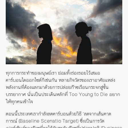
ทุกการกระทำของมนุษย์เรา ย่อมทิ้งร่องรอยไว้เสมอ
คาร์บอนไดออกไซด์ก็เช่นกัน หลายกิจวัตรของเราอาศัยแหล่ง
พลังงานที่ต้องแลกมาด้วยการปล่อยก๊าซเรือนกระจกสู่ชั้น
บรรยากาศ นั่นเป็นประเด็นหลักที่ Too Young to Die อยาก
ให้ทุกคนเข้าใจ
ตอนนี้ประเทศเรากำลังลดคาร์บอนด้วยวิธี ‘ลดจากเส้นคาด
การณ์ (Baseline Scenatio Target) ซึ่งเป็นการวัด
เปอร์เซ็นต์ของก๊าซที่ลดได้กับระดับก๊าซที่ปล่อยปกติ (Business