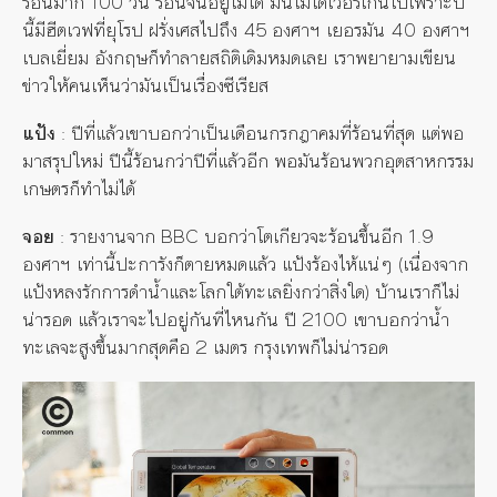
ร้อนมาก 100 วัน ร้อนจนอยู่ไม่ได้ มันไม่ได้เว่อร์เกินไปเพราะปี
นี้มีฮีตเวฟที่ยุโรป ฝรั่งเศสไปถึง 45 องศาฯ เยอรมัน 40 องศาฯ
เบลเยี่ยม อังกฤษก็ทำลายสถิติเดิมหมดเลย เราพยายามเขียน
ข่าวให้คนเห็นว่ามันเป็นเรื่องซีเรียส
แป้ง
: ปีที่แล้วเขาบอกว่าเป็นเดือนกรกฎาคมที่ร้อนที่สุด แต่พอ
มาสรุปใหม่ ปีนี้ร้อนกว่าปีที่แล้วอีก พอมันร้อนพวกอุตสาหกรรม
เกษตรก็ทำไม่ได้
จอย
: รายงานจาก BBC บอกว่าโตเกียวจะร้อนขึ้นอีก 1.9
องศาฯ เท่านี้ปะการังก็ตายหมดแล้ว แป้งร้องไห้แน่ๆ
(เนื่องจาก
แป้งหลงรักการดำน้ำและโลกใต้ทะเลยิ่งกว่าสิ่งใด)
บ้านเราก็ไม่
น่ารอด แล้วเราจะไปอยู่กันที่ไหนกัน ปี 2100 เขาบอกว่าน้ำ
ทะเลจะสูงขึ้นมากสุดคือ 2 เมตร กรุงเทพก็ไม่น่ารอด