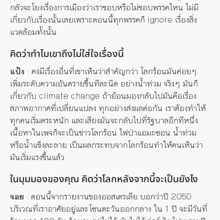
กลัวจะโยงเรื่องการเมืองว่าเราชอบหรือไม่ชอบพรรคไหน ไม่มี
เกี่ยวกับเรื่องนั้นเลยเพราะตอนนี้ทุกพรรคก็ ignore เรื่องสิ่ง
แวดล้อมทั้งนั้น
คิดว่าทำไมเขาถึงไม่ใส่ใจเรื่องนี้
แป้ง
: คงมีเรื่องอื่นที่เขาเห็นว่าสำคัญกว่า โลกร้อนมันค่อยๆ
เพิ่มระดับความอันตรายขึ้นทีละนิด อย่างน้ำท่วม จริงๆ มันก็
เกี่ยวกับ climate change ถ้าย้อนมองกลับไปมันคือเรื่อง
สภาพอากาศที่
เ
ปลี่ยนแปลง ทุกอย่างส่งผลต่อกัน เราต้องทำให้
ทุกคนเริ่มตระหนัก และเสียงมันจะกลับไปที่รัฐบาลอีกทีหนึ่ง
เนื้อหาในเพจก็จะเป็นข่าวโลกร้อน ไฟป่าแอมะซอน น้ำท่วม
หรือน้ำแข็งละลาย เป็นผลกระทบจากโลกร้อนทำให้คนเห็นว่า
มันเริ่มแรงขึ้นแล้ว
ในมุมมองของคุณ คิดว่าโลกหลังจากนี้จะเป็นยังไง
จอย
: ตอนนี้จากรายงานของออสเตรเลีย บอกว่าปี 2050
บริเวณที่เราอาศัยอยู่และโซนตะวันออกกลาง ใน 1 ปี จะมีวันที่