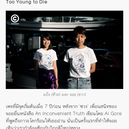
Too Young to Die
แป้ง (ซ้าย) และ จอย (ขวา)
เพจที่มีจุดเริ่มต้นเมื่อ
7 ปีก่อน
หลังจาก
‘ซวง’ เพื่อนสนิทของ
จอยยื่นหนังสือ
An Inconvenient Truth เขียนโดย Al Gore
ที่พูดถึงภาวะโลกร้อน
ให้เธออ่าน นั่นเป็นครั้งแรกที่ทำให้จอย
เห็นว่าเรากำลังเผชิญกับวิกฤติใหญ่หลวง