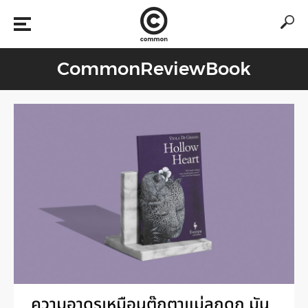
CommonReviewBook
ความอาดูรเหมือนตุ๊กตาแม่ลูกดก มัน