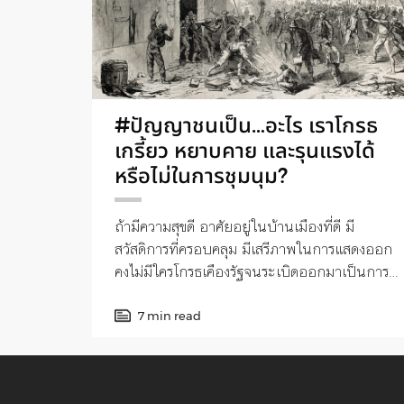
#ปัญญาชนเป็น…อะไร เราโกรธ
เกรี้ยว หยาบคาย และรุนแรงได้
หรือไม่ในการชุมนุม?
ถ้ามีความสุขดี อาศัยอยู่ในบ้านเมืองที่ดี มี
สวัสดิการที่ครอบคลุม มีเสรีภาพในการแสดงออก
คงไม่มีใครโกรธเคืองรัฐจนระเบิดออกมาเป็นการ
กระทำที่หลายคนบอกว่า มันไม่ ‘สุภาพ’ และไม่
เป็น ‘ปัญญาชน’
7 min read