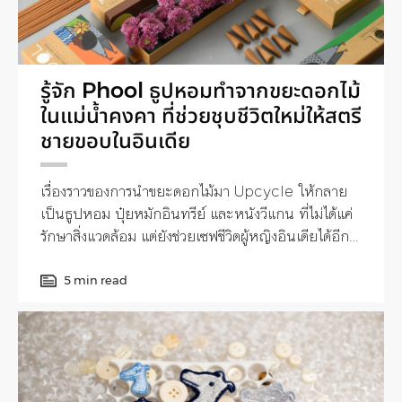
รู้จัก Phool ธูปหอมทำจากขยะดอกไม้
ในแม่น้ำคงคา ที่ช่วยชุบชีวิตใหม่ให้สตรี
ชายขอบในอินเดีย
เรื่องราวของการนำขยะดอกไม้มา Upcycle ให้กลาย
เป็นธูปหอม ปุ๋ยหมักอินทรีย์ และหนังวีแกน ที่ไม่ได้แค่
รักษาสิ่งแวดล้อม แต่ยังช่วยเซฟชีวิตผู้หญิงอินเดียได้อีก
หลายร้อยคน
5 min read