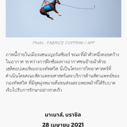
Photo : FABRICE COFFRINI / AFP
ภาพนี้ถ่ายในเมืองแซน
เญ
อร์
เล
ชิ
เย
ร์
ขณะที่ม้าตัวหนึ่งลอยคว้าง
ในอากาศ ระหว่างการฝึกซ้อมทางอากาศขนย้ายม้าด้วย
เฮลิคอปเตอร์ของกองทัพสวิส นี่เป็นโครงการวิทยาศาสตร์ที่
ดำเนินโดยคณะสัตวแพทยศาสตร์และบริการด้านสัตวแพทย์ของ
กองทัพสวิส ที่มีจุดมุ่งหมายคือขนส่งและอพยพม้าที่ได้รับบาด
เจ็บไปรับการรักษาอย่างรวดเร็ว
มาเนาส์, บราซิล
28 เมษายน 2021