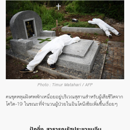
Photo : Timur Matahari / AFP
คนขุดหลุมฝังศพพักเหนื่อยอยู่บริเวณสุสานสำหรับผู้เสียชีวิตจาก
โควิด-
19
ในขณะที่จำนวนผู้ป่วยในอินโดนีเซียเพิ่มขึ้น
เรื่อยๆ
ปักกิ่ง, สาธารณรัฐประชาชนจีน