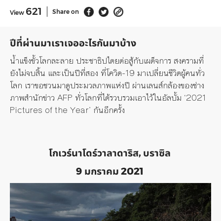
621
Share on
View
ปีที่ผ่านมาเราเจออะไรกันมาบ้าง
น้ำแข็งขั้วโลกละลาย ประชาธิปไตยต่อสู้กับเผด็จการ สงครามที่
ยังไม่จบสิ้น และเป็นปีที่สอง ที่โควิด-
19
มาเปลี่ยนชีวิตผู้คนทั่ว
โลก เราขอชวนมาดูประมวลภาพแห่งปี ผ่านเลนส์กล้องของช่าง
ภาพสำนักข่าว
AFP
ทั่วโลกที่ได้รวบรวมเอาไว้ในอัลบั้ม
‘2021
Pictures of the Year’
กันอีกครั้ง
โกเวร์นาโดร์วาลาดาริส, บราซิล
9 มกราคม 2021