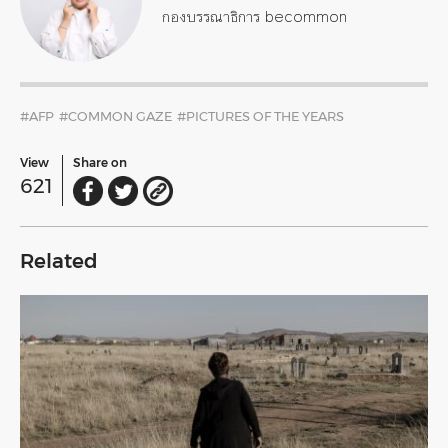
กองบรรณาธิการ becommon
#AFP
#COMMON GAZE
#PICTURES OF THE YEARS
View
Share on
621
Related