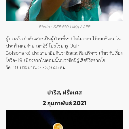
Photo : SERGIO LIMA / AFP
ผู้ประท้วงกำลังแสดงเป็นผู้ป่วยที่หายใจไม่ออก ไร้ออกซิเจน ใน
ประท้วงต่อต้าน ฌาอีร์ โบลโซนารู (
Jair
Bolsonaro)
ประธานาธิบดีบราซิลและทีมบริหาร เกี่ยวกับเรื่อง
โควิด-
19
เนื่องจากในตอนนั้นบราซิลมีผู้เสียชีวิตจากโค
วิด-
19
ประมาณ
223,945
คน
ปารีส, ฝรั่งเศส
2 กุมภาพันธ์ 2021