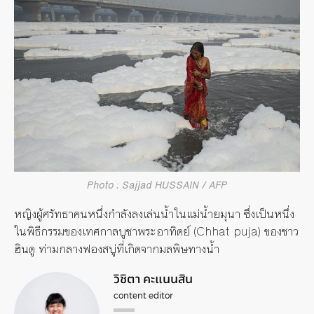
Photo : Sajjad HUSSAIN / AFP
หญิงผู้ศรัทธาคนหนึ่งกำลังลงเล่นน้ำในแม่น้ำยมุนา ซึ่งเป็นหนึ่ง
ในพิธีกรรมของเทศกาลบูชาพระอาทิตย์ (Chhat puja) ของชาว
ฮินดู ท่ามกลางฟองสบู่ที่เกิดจากมลพิษทางน้ำ
วิชิตา คะแนนสิน
content editor