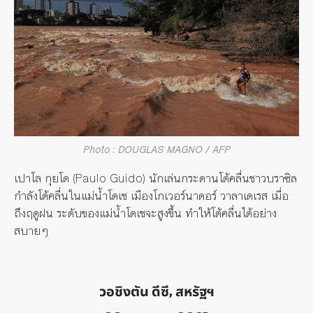
Photo : DOUGLAS MAGNO / AFP
เปาโล กุยโด (
Paulo Guido)
นักเล่นกระดานโต้คลื่นชาวบราซิล
กำลังโต้คลื่นในแม่น้ำโดเช เมืองโกเวอร์นาดอร์ วาลาเดเรส เมื่อ
ถึงฤดูฝน ระดับของแม่น้ำโดเชจะสูงขึ้น ทำให้โต้คลื่นได้อย่าง
สบายๆ
วอชิงตัน ดีซี, สหรัฐฯ