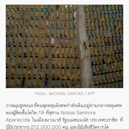
Photo : MICHAEL DANTAS / AFP
ภาพมุมสูงขณะที่คนขุดหลุมฝังศพกำลังเดินอยู่ท่ามกลางหลุมศพ
ของผู้ติดเชื้อโควิด-
19
ที่สุสาน
Nossa Senhora
Aparecida
ในเมืองมาเนาส์ รัฐอเมซอนนัส ประเทศบราซิล
ที่
นี่มีประชากร
212,000,000
คน และมีผู้เสียชีวิตจากโค