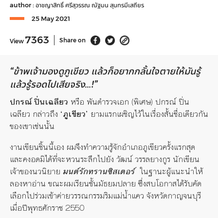
author :
อาชญาสิทธิ์ ศรีสุวรรณ
ณัฐมน สุนทรมีเสถียร
25 May 2021
7363
Share on
View
“
ข้าพเจ้ามองดูภูเขียว แล้วก็อยากกลั้นใจตายให้มันรู้
แล้วรู้รอดไปเสียจริง…!
”
ปกรณ์ ปิ่นเฉลียว
หรือ พันตำรวจเอก (พิเศษ) ปกรณ์ ปิ่น
เฉลียว กล่าวถึง
‘
ภูเขียว
’
ยามแรกเผชิญไว้ในเรื่องสั้นชื่อเดียวกัน
ของเขาเช่นนั้น
งานเขียนชิ้นนี้เอง ผมจึงทำความรู้จักอำเภอภูเขียวครั้งแรกสุด
และคงอดมิได้ที่จะหวนระลึกไปยัง วัฒน์ วรรลยางกูร นักเขียน
เจ้าของนวนิยาย
มนต์รักทรานซิสเตอร์
ในฐานะผู้แนะนำให้
ลองหาอ่าน ขณะผมเรียนชั้นมัธยมปลาย ซึ่งสบโอกาสได้รับคัด
เลือกไปร่วมเข้าค่ายวรรณกรรมริมแม่น้ำแคว จังหวัดกาญจนบุรี
เมื่อปีพุทธศักราช 2550