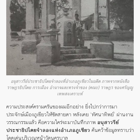
อนุสาวรีย์ประชาธิปไตยจำลองที่อำเภอภูเขียวในอดีต ภาพจากหนังสือ
ราษฎรธิปไตย การเมือง อำนาจและทรงจำของ (คณะ) ราษฎร ของศรัญญู
เทพสงเคราะห์
ความประสงค์ครามครันของผมอีกอย่าง ยิ่งไปกว่าการมา
ประจักษ์เมืองภูเขียวให้ชัดสายตา หลังเคย ‘ทัศนาทิพย์’ ผ่านงาน
วรรณกรรมแล้ว คือความใคร่จะมาบันทึกภาพ
อนุสาวรีย์
ประชาธิปไตยจำลองแห่งอำเภอภูเขียว
ค้นคว้าข้อมูลทราบว่า
โดดเด่นบริเวณหน้าวัดนครบาล