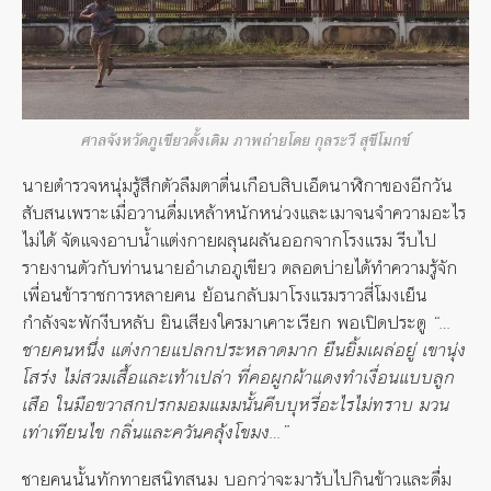
ศาลจังหวัดภูเขียวดั้งเดิม ภาพถ่ายโดย กุลระวี สุขีโมกข์
นายตำรวจหนุ่มรู้สึกตัวลืมตาตื่นเกือบสิบเอ็ดนาฬิกาของอีกวัน
สับสนเพราะเมื่อวานดื่มเหล้าหนักหน่วงและเมาจนจำความอะไร
ไม่ได้ จัดแจงอาบน้ำแต่งกายผลุนผลันออกจากโรงแรม รีบไป
รายงานตัวกับท่านนายอำเภอภูเขียว ตลอดบ่ายได้ทำความรู้จัก
เพื่อนข้าราชการหลายคน ย้อนกลับมาโรงแรมราวสี่โมงเย็น
กำลังจะพักงีบหลับ ยินเสียงใครมาเคาะเรียก พอเปิดประตู
“…
ชายคนหนึ่ง แต่งกายแปลกประหลาดมาก ยืนยิ้มเผล่อยู่ เขานุ่ง
โสร่ง ไม่สวมเสื้อและเท้าเปล่า ที่คอผูกผ้าแดงทำเงื่อนแบบลูก
เสือ ในมือขวาสกปรกมอมแมมนั้นคีบบุหรี่อะไรไม่ทราบ มวน
เท่าเทียนไข กลิ่นและควันคลุ้งโขมง…”
ชายคนนั้นทักทายสนิทสนม บอกว่าจะมารับไปกินข้าวและดื่ม