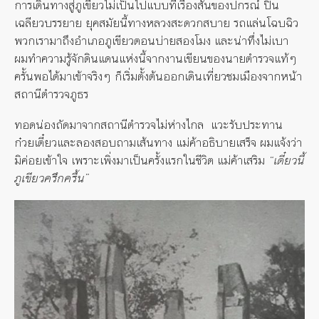
การเดินทางสู่ภูเขียวไม่เป็นไปแบบที่เรื่องสั้นของปกรณ์ ปิ่น
เฉลียวบรรยาย ยุคสมัยนี้ทางหลวงสะดวกสบาย รถแล่นโฉบฉิว
พวกเรามาถึงอำเภอภูเขียวตอนบ่ายสองโมง และน่าทึ่งไม่เบา
ผมทำความรู้จักดินแดนแห่งนี้จากงานเขียนของนายตำรวจแท้ๆ
ครั้นพอได้มาเข้าจริงๆ ก็เริ่มตั้งต้นออกเดินเที่ยวชมเมืองจากหน้า
สถานีตำรวจภูธร
ทอดน่องถัดมาจากสถานีตำรวจไม่ห่างไกล แวะรับประทาน
ก๋วยเตี๋ยวและลองสอบถามเส้นทาง แม่ค้าอธิบายเสร็จ ผมแจ้งว่า
มิค่อยเข้าใจ เพราะเพิ่งมาเป็นครั้งแรกในชีวิต แม่ค้าเสริม
“เดี๋ยวนี้
ภูเขียวครึกครื้น”