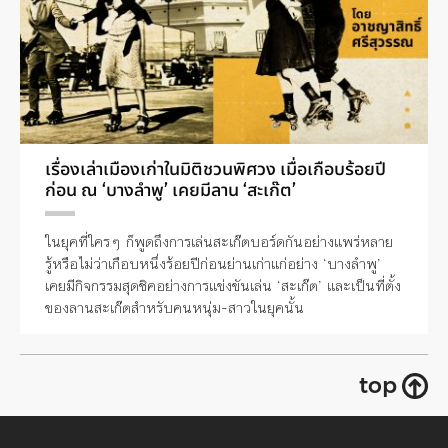
เรื่องเล่าเมืองเก่าในมิติชวนพิศวง เมื่อเกือบร้อยปี
ก่อน ณ ‘บางลำพู’ เคยมีลาน ‘สะเก๊ต’
ในยุคที่ใครๆ ก็พูดถึงการเล่นสะเก๊ตบอร์ดกันอย่างแพร่หลาย
รู้หรือไม่ว่าเกือบหนึ่งร้อยปีก่อนย่านเก่าแก่อย่าง ‘บางลำพู’
เคยมีกิจกรรมสุดชิคอย่างการแข่งขันเล่น ‘สะเก๊ต’ และเป็นที่ตั้ง
ของลานสะเก๊ตสำหรับคนหนุ่ม-สาวในยุคนั้น
top