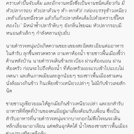
คราบดำปื้นจับเต็ม และอีกจานหนึ่งซึ่งเป็นจานชนิดเดียวกัน มี
หัวปลากรอบ หัวปลาล้วนๆ ห้า-หกหัว
!
กล่องบรรจุข้าวเหนียว
เหล้าเถื่อนหนึ่งขวด แล้วก็แก้วปลาสติคเต็มไปด้วยคราบขี้ไคล
สองใบ”
มิหนำซ้ำปลาร้าดิบๆ ยังกลิ่นโชยฉม หัวปลากรอบมี
หนอนตัวเล็กๆ กำลังคลานยุ่บยั่บ
นายตำรวจหนุ่มบังเกิดความขยะแขยงสะอิดสะเอียนต่ออาหาร
ในสำรับ ลุกขึ้นพรวดพราด ถามหาห้องน้ำ ชายชาวพื้นเมืองชี้ว่า
ด้านหลังบ้าน นายตำรวจเดินข้ามระเบียง ผ่านห้องนอน ผ่าน
ห้องครัว ก่อนจะไปถึงห้องน้ำ ที่ห้องครัวมองแวบเข้าไปแบบไม่
เจตนา แลเห็นภาพเมียและลูกน้อยๆ ของชาวพื้นเมืองสามคน
นั่งล้อมวงกินข้าว กินเพียงข้าวเหนียวเปล่าๆ ไม่มีกับข้าวเลยสัก
นิด
ชายชาวภูเขียวยอมให้ลูกเมียกินข้าวเหนียวเปล่า และยกสำรับ
อาหารดีที่สุดที่บ้านของตนมีอยู่มาเลี้ยงต้อนรับเพื่อน ซึ่งเป็น
สำรับอาหารที่นายตำรวจหนุ่มจากบางกอกไม่พึงใจจนจะเดิน
หลีกเลี่ยงมาอาเจียน แต่พลันฉุกคิดได้ น้ำใจของชายชาวพื้นเมือง
ช่างประเสริฐเหลือล้น