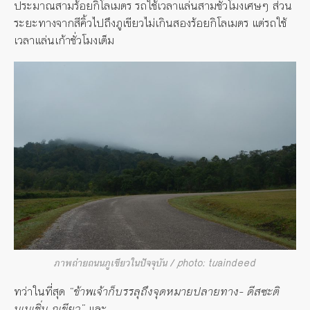
ประมาณสามร้อยกิโลเมตร รถใช้เวลาแล่นสามชั่วโมงเศษๆ ส่วน
ระยะทางจากสีคิ้วไปถึงภูเขียวไม่เกินสองร้อยกิโลเมตร แต่รถใช้
เวลาแล่นเก้าชั่วโมงเต็ม
ภาพถ่ายถนนภูเขียวในปัจจุบัน / photo: tuaindeed
ทว่าในที่สุด
“ข้าพเจ้าก็บรรลุถึงจุดหมายปลายทาง- ดีสซะติ
นเนเชิ่น ภูเขียว”
และ