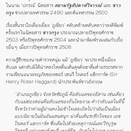
ในนาม ‘ปกรณ์’ นิตยสาร
สยามรัฐสัปดาห์วิจารณ์
และ
ชาว
กรุง
ช่วงปลายทศวรรษ 2490 และต้นทศวรรษ 2500
เรื่องสั้นระบือเลื่องเยี่ยง ‘ภูเขียว’ คลับคล้ายคลับคลาว่าลงตีพิมพ์
ครั้งแรกในนิตยสาร
ชาวกรุง
ประมาณปลายปีพุทธศักราช
2503 หรือปีพุทธศักราช 2504 และนำมาพิมพ์รวมเล่มกับเรื่อ
งอื่นๆ เมื่อราวปีพุทธศักราช 2508
ความรู้สึกของนายตำรวจหนุ่ม แม้ ‘ภูเขียว’ จะประหนึ่งเมือง
ลับแล แต่กลับมิได้น่าหลงใหลตื่นเต้นดุจดั่งเขาดื่มด่ำอรรถรสจาก
งานเขียนแนวผจญภัยของเซอร์ เฮนรี ไรเดอร์ แฮ็กการ์ด (Sir
Henry Rider Haggard) นักประพันธ์ชาวอังกฤษ
“อำเภอภูเขียว จังหวัดชัยภูมิ คือลับแลของอีสาน เช่นเดียว
กับแม่ฮ่องสอนคือลับแลของถิ่นไทยงาม คำว่าลับแลในที่นี้
จึงหวังว่าท่านผู้อ่านคงไม่เข้าใจเลยเถิดไปว่ามันเป็นเมือง
แบบนิยายในฝันอันแสนสนุก น่าตื่นเต้นระทึกใจของ เอช
ไรเดอร์ แฮกการ์ด ซึ่งเต็มไปด้วยเหตุการณ์และวีรบุรุษ
วีรสตรี อย่างเซอร์เฮนรี่ เคอร์ตีส อัมสโลโปแกส นาดาแม่