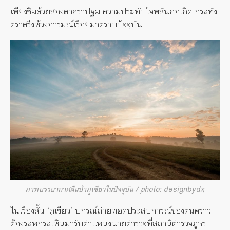
เพียงชิมด้วยสองตาคราปฐม ความประทับใจพลันก่อเกิด กระทั่ง
ตราตรึงห้วงอารมณ์เรื่อยมาตราบปัจจุบัน
ภาพบรรยากาศผืนป่าภูเขียวในปัจจุบัน / photo: designbydx
ในเรื่องสั้น ‘ภูเขียว’ ปกรณ์ถ่ายทอดประสบการณ์ของตนคราว
ต้องระหกระเหินมารับตำแหน่งนายตำรวจที่สถานีตำรวจภูธร