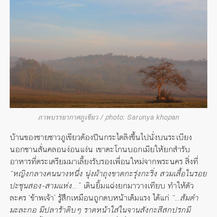
ภาพบรรยากาศภูเขียว / photo: Sarunya khopan
บ้านของชายชาวภูเขียวต้องปีนกระไดลิงขึ้นไปนั่งบนระเบียง
นอกชานสั่นคลอนง่อนแง่น เขาตะโกนบอกเมียให้ยกสำรับ
อาหารที่ตระเตรียมมาเลี้ยงรับรองเพื่อนใหม่จากพระนคร สิ่งที่
“หญิงกลางคนนางหนึ่ง นุ่งผ้าถุงขาดกะรุ่งกะริ่ง สวมเสื้อในรอย
ปะชุนสอง-สามแห่ง…”
เดินยิ้มแฉ่งยกมาวางเทียบ ทำให้ตัว
ละคร ‘ข้าพเจ้า’ รู้สึกเหมือนถูกตบหน้าเต็มแรง ได้แก่
“…ส้มตำ
มะละกอ มีปลาร้าดิบๆ ราดหน้าใส่ในจานสังกะสีสกปรกมี