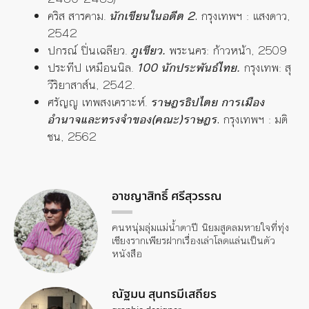
คริส สารคาม.
นักเขียนในอดีต
2
.
กรุงเทพฯ : แสงดาว,
2542
ปกรณ์ ปิ่นเฉลียว.
ภูเขียว.
พระนคร: ก้าวหน้า, 2509
ประทีป เหมือนนิล.
100 นักประพันธ์ไทย.
กรุงเทพ: สุ
วีริยาสาส์น, 2542.
ศรัญญู เทพสงเคราะห์.
ราษฎรธิปไตย การเมือง
อำนาจและทรงจำของ(คณะ)ราษฎร
.
กรุงเทพฯ : มติ
ชน, 2562
อาชญาสิทธิ์ ศรีสุวรรณ
คนหนุ่มลุ่มแม่น้ำตาปี นิยมสูดลมหายใจที่ทุ่ง
เชียงรากเพียรฝากเรื่องเล่าโลดแล่นเป็นตัว
หนังสือ
ณัฐมน สุนทรมีเสถียร