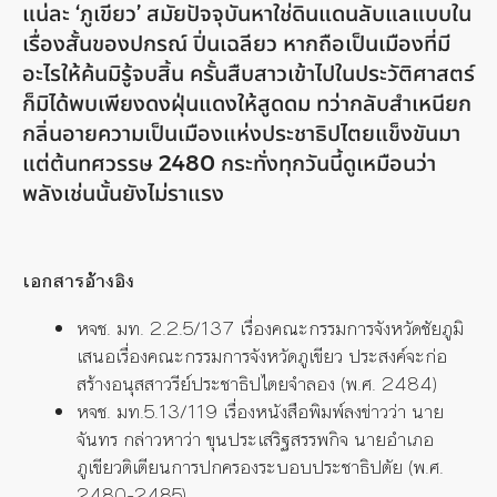
แน่ละ ‘ภูเขียว’ สมัยปัจจุบันหาใช่ดินแดนลับแลแบบใน
เรื่องสั้นของปกรณ์ ปิ่นเฉลียว หากถือเป็นเมืองที่มี
อะไรให้ค้นมิรู้จบสิ้น ครั้นสืบสาวเข้าไปในประวัติศาสตร์
ก็มิได้พบเพียงดงฝุ่นแดงให้สูดดม ทว่ากลับสำเหนียก
กลิ่นอายความเป็นเมืองแห่งประชาธิปไตยแข็งขันมา
แต่ต้นทศวรรษ 2480 กระทั่งทุกวันนี้ดูเหมือนว่า
พลังเช่นนั้นยังไม่ราแรง
เอกสารอ้างอิง
หจช. มท. 2.2.5/137 เรื่องคณะกรรมการจังหวัดชัยภูมิ
เสนอเรื่องคณะกรรมการจังหวัดภูเขียว ประสงค์จะก่อ
สร้างอนุสสาวรีย์ประชาธิปไตยจำลอง (พ.ศ. 2484)
หจช. มท.5.13/119 เรื่องหนังสือพิมพ์ลงข่าวว่า นาย
จันทร กล่าวหาว่า ขุนประเสริฐสรรพกิจ นายอำเภอ
ภูเขียวติเตียนการปกครองระบอบประชาธิปตัย (พ.ศ.
2480-2485)