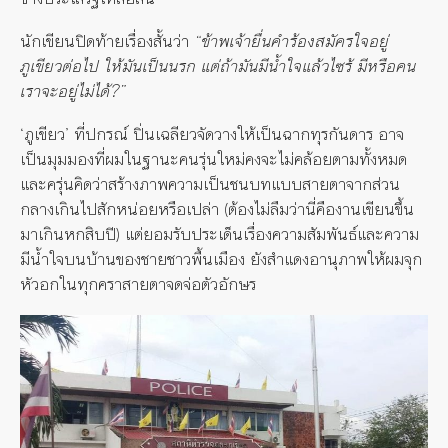
นักเขียนปิดท้ายเรื่องสั้นว่า
“ข้าพเจ้ายื่นคำร้องสมัครใจอยู่
ภูเขียวต่อไป ให้มันเป็นนรก แต่ถ้ามันมีน้ำใจแล้วไซร้ มีหรือคน
เราจะอยู่ไม่ได้?”
‘ภูเขียว’ ที่ปกรณ์ ปิ่นเฉลียวจัดวางให้เป็นฉากทุรกันดาร อาจ
เป็นมุมมองที่ผมในฐานะคนรุ่นใหม่คงจะไม่คล้อยตามทั้งหมด
และครุ่นคิดว่าสร้างภาพความเป็นชนบทแบบสายตาจากส่วน
กลางเกินไปสักหน่อยหรือเปล่า (ต้องไม่ลืมว่านี่คืองานเขียนขึ้น
มาเกินหกสิบปี) แต่ยอมรับประเด็นเรื่องความสัมพันธ์และความ
มีน้ำใจบนบ้านของชายชาวพื้นเมือง ยังสำแดงอานุภาพให้ผมจุก
หัวอกในทุกคราสายตาจดจ่อตัวอักษร