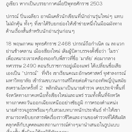
ภูเขียว หากเป็นบรรยากาศเมื่อปีพุทธศักราช 2503
ปกรณ์ ปิ่นเฉลียว อาจมิแคล้วนักเขียนที่นักอ่านรุ่นใหม่ๆ แทบ
ไม่มักคุ้น ทั้งๆ ที่เขาได้รับยกย่องให้เข้าข่ายหนึ่งในมือฉมังทาง
ด้านเรื่องสั้นสำหรับนักอ่านรุ่นก่อนๆ
18 พฤษภาคม พุทธศักราช 2468 ปกรณ์ถือกำเนิด ณ ละแวก
ย่านช้างคลาน เมืองเชียงใหม่ เดิมผู้บิดาบรรจงตั้งชื่อว่า ‘ไมรา’
เพื่อเหมาะเจาะคล้องจองกับพี่สาวที่ชื่อ ‘มาลัย’ ต่อมากลาง
ทศวรรษ 2490 ตอนรับราชการอยู่เมืองแพร่ ได้เปลี่ยนชื่อเสีย
เองเป็น “ปกรณ์” ที่จริง เขาเรียนคณะอักษรศาสตร์ จุฬาลงกรณ์
มหาวิทยาลัย เข้าร่วมขบวนการเสรีไทยต่อต้านกองทัพญี่ปุ่นสมัย
สงครามโลกครั้งที่ 2 พลิกผันมาเป็นนายตำรวจ เคยประจำพื้นที่
จังหวัดทางภาคเหนือทั้งเชียงใหม่และแพร่ รวมทั้งพื้นที่จังหวัด
ทางภาคตะวันออกเฉียงเหนืออย่างชัยภูมิ การครองตำแหน่ง
นายตำรวจภูธรพร้อมๆกับสวมบทบาทนักประพันธ์ ทำให้เขา
สามารถหยิบยกสารพัดเรื่องราวชีวิตและงานของตำรวจที่ได้สัมผัส
คลุกคลีกับบุคคลและสถานการณ์ต่างๆมานำเสนอในรูปแบบ
เรื่องสั้น ซึ่งนิยมใช้กลวิธีหักมุมจบ