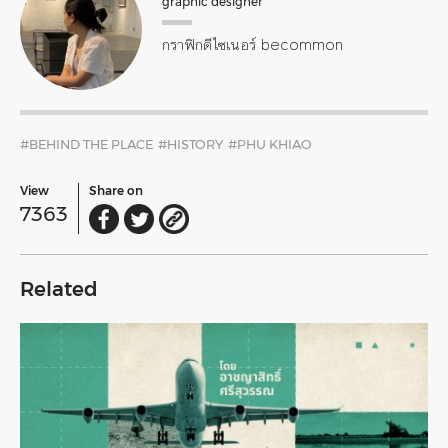
graphic designer
กราฟิกดีไซเนอร์ becommon
#BEHIND THE PLACE
#HISTORY
#PHU KHIAO
View
Share on
7363
Related