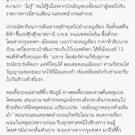
ความว่า
“ไม่รู้”
จนได้รู้เนื่องจากบังเอิญพบเพื่อนเก่าผู้เคยไปรับ
ราชการทางอีสานเสียนานตรงหน้ากรมตำรวจ
ปกรณ์สะท้อนการเดินทางทุลักทุเลไปอำเภอภูเขียว เริ่มตั้งแต่ตื่น
ตีห้า ขึ้นรถตุ๊กตุ๊กมาสถานี บ.ข.ส. ถนนพหลโยธิน ซื้อตั๋วรถ
โดยสารกรุงเทพฯ-เมืองเลย บอกว่าจะลงภูเขียว ราคาห้าสิบบาท
ถ้วน เหวี่ยงกระเป๋าสัมภาระเก็บไว้บนหลังคา ได้ที่นั่งเบอร์ 13
พอตีห้าครึ่งรถออก ซึ่ง
“แรกๆ โชเฟ่อร์ท่านก็ขับสุภาพ
ระมัดระวังดีดอก แต่ที่ไหนได้ พอเลยดอนเมืองมา ท่านก็สวมใส่
วิญญาณของยมบาลไว้ที่มือและเท้า ห้อเหยียดยังกับท่านจะรีบ
ไปกินข้าวเช้าที่นรก…”
พอเลี้ยวถนนสายสีคิ้ว-ชัยภูมิ ทางคดเคี้ยวและดาษดื่นหลุมบ่อ
โคลนตม เล่นเอานายตำรวจหนุ่มนั่งกระเด้งกระเด็นกระดอนไป
ซ้ายทีขวาทีมิหยุดหย่อน เปรียบเปรย
“เหมือนถูกหยอกด้วยตีน
ม้า”
ตอนรถแล่นเลยเขตอำเภอแก้งคร้อไม่นาน พบควายที่มา
นอนในหลุมบ่อขวางถนน รีบลุกพรวดหนีไปข้างทาง จนผู้
โดยสารมิอาจกลั้นหัวเราะ ระยะทางจากกรุงเทพฯ มาถึงสี่คิ้ว