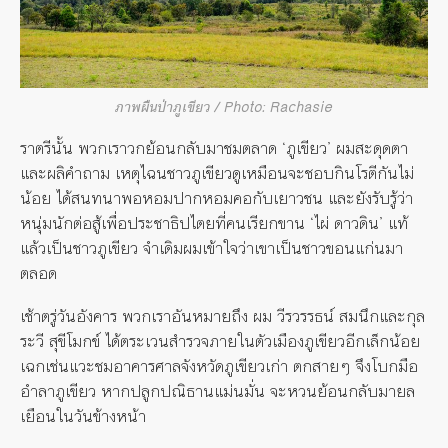
ภาพผืนป่าภูเขียว / Photo: Rachasie
ราตรีนั้น พวกเราวกย้อนกลับมาชมตลาด ‘ภูเขียว’ ผมสะดุดตา
และผลิคำถาม เหตุไฉนชาวภูเขียวดูเหมือนจะชอบกินโรตีกันไม่
น้อย ได้สนทนาพอหอมปากหอมคอกับเยาวชน และยังรับรู้ว่า
หนุ่มนักต่อสู้เพื่อประชาธิปไตยที่คนเรียกขาน ‘ไผ่ ดาวดิน’ แท้
แล้วเป็นชาวภูเขียว จำเดิมผมเข้าใจว่าเขาเป็นชาวขอนแก่นมา
ตลอด
เช้าตรู่วันอังคาร พวกเราอันหมายถึง ผม วีรวรรธน์ สมนึกและกุล
ระวี สุขีโมกข์ ได้ตระเวนสำรวจภายในตัวเมืองภูเขียวอีกเล็กน้อย
เฉกเช่นแวะชมอาคารศาลจังหวัดภูเขียวเก่า ตกสายๆ จึงโบกมือ
อำลาภูเขียว หากปลูกปณิธานแม่นมั่น จะหวนย้อนกลับมายล
เยือนในวันข้างหน้า