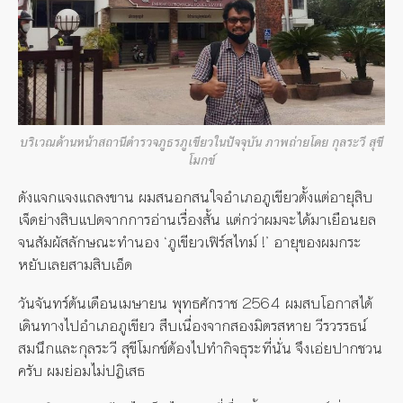
บริเวณด้านหน้าสถานีตำรวจภูธรภูเขียวในปัจจุบัน ภาพถ่ายโดย กุลระวี สุขี
โมกข์
ดังแจกแจงแถลงขาน ผมสนอกสนใจอำเภอภูเขียวตั้งแต่อายุสิบ
เจ็ดย่างสิบแปดจากการอ่านเรื่องสั้น แต่กว่าผมจะได้มาเยือนยล
จนสัมผัสลักษณะทำนอง ‘ภูเขียวเฟิร์สไทม์ !’ อายุของผมกระ
หยับเลยสามสิบเอ็ด
วันจันทร์ต้นเดือนเมษายน พุทธศักราช 2564 ผมสบโอกาสได้
เดินทางไปอำเภอภูเขียว สืบเนื่องจากสองมิตรสหาย วีรวรรธน์
สมนึกและกุลระวี สุขีโมกข์ต้องไปทำกิจธุระที่นั่น จึงเอ่ยปากชวน
ครับ ผมย่อมไม่ปฏิเสธ