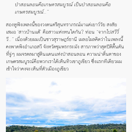
ป่าสอนลอนคือเกษตรสมบูรณ์ เป็นป่าสอนลอนคือ
เกษตรสมบูรณ์
…
”
สองหูฟังเพลงนี้ของวงดนตรีสุนทราภรณ์มาแต่เยาว์วัย สงสัย
เสมอ ‘สาวบ้านแต้’ คือสาวแห่งหนใดกัน? ท่อน
“จากไปสวีวี่
วี…”
เนื่องด้วยผมเป็นชาวสุราษฎร์ธานี เผลอไผลคิดว่าในเพลงนี้
คงพาดพิงอำเภอสวี จังหวัดชุมพรกระมัง สารภาพว่าสุดปีติตื้นตัน
ที่จู่ๆ ผมจรดลมาสู่ดินแดนแห่งป่าสอนลอน ความน่าตื่นตาของ
เกษตรสมบูรณ์คือพวกเราได้เห็นทิวเขาภูเขียว ซึ่งแรกทีเดียวผม
เข้าใจว่าคงจะเห็นที่ตัวเมืองภูเขียว