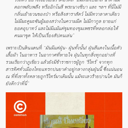
ดอกพลับพลึง หรืออิกโนสี พระนางชีบา และ ฯลฯ ที่นี่ไม่มี
กลิ่นเย้ายวนของป่า หรือสิงสาราสัตว์ ไม่มีทวาลาตาเดียว
ไม่มีมะคูมะซันผู้มองสว่างในความมืด ไม่มีกากูล ยายแก่
ยอดอุบาทว์ และไม่มีแม้แต่ขุมทองขุมเพชรที่หลอกล่อให้
คนมาขุด ให้เป็นเรื่องสัปดนเล่น”
เพราะเป็นดินแดนที่
“มันมีแต่ฝุ่น- ฝุ่นทั้งนั้น
!
ฝุ่นสีแดงในเนื้อตัว
เสื้อผ้า ในอาหาร ในอากาศที่หายใจ ฝุ่นในทุกสิ่งทุกอย่างที่
รวมเรียกว่าภูเขียว แล้วยังมีข้าราชการผู้ถูก
‘
รีไทร์
’
จากทุก
สารทิศทั่วเมืองไทยแทรกปนยาดำอยู่กลางกลุ่มฝุ่นนี้ ซึ่งแน่นอน
ณ ที่ที่เขาทั้งหลายถูกรีไทร์มาเดิมนั้น แม้จะเลวร้ายปานใด มันก็
ยังดีกว่าที่นี่”