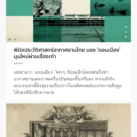
พินิจประวัติศาสตร์อากาศยานไทย มอง ‘ดอนเมือง’
มุมใหม่ผ่านเรื่องเก่า
เอ่ยขานว่า ‘ดอนเมือง’ ใครๆ ก็ย่อมนึกโดยพลันถึงท่า
อากาศยานและภาพเครื่องบินขณะขึ้นหรือลง หากแท้จริง
ละแวกแห่งนี้ยังรุ่มรวยเรื่องราวในอดีตคอยส่องประกายดึงดูด
ให้เพ่งพินิจอีกมากมาย