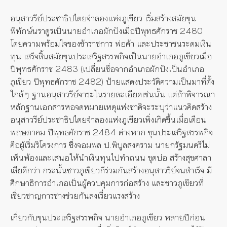
อนุสาวรีย์ประชาธิปไตยจำลองแห่งภูเขียว เริ่มสร้างสมัยขุน
พิทักษ์นราดูรเป็นนายอำเภอผักปังเมื่อปีพุทธศักราช 2480
โดยความพร้อมใจของข้าราชการ พ่อค้า และประชาชนระดมเงิน
ทุน เสร็จสิ้นสมัยขุนประเสริฐสรรพกิจเป็นนายอำเภอภูเขียวเมื่อ
ปีพุทธศักราช 2483 (เปลี่ยนชื่อจากอำเภอผักปังเป็นอำเภอ
ภูเขียว ปีพุทธศักราช 2482) ป้ายแสดงประวัติความเป็นมาที่ตั้ง
ใกล้ๆ ฐานอนุสาวรีย์จาระไนรายละเอียดเช่นนั้น แต่ถ้าพิจารณา
หลักฐานเอกสารหอจดหมายเหตุแห่งชาติจะระบุว่าแนวคิดสร้าง
อนุสาวรีย์ประชาธิปไตยจำลองแห่งภูเขียวเพิ่งเกิดขึ้นเมื่อเดือน
พฤษภาคม ปีพุทธศักราช 2484 ต่างหาก ขุนประเสริฐสรรพกิจ
คือผู้เริ่มริโครงการ ซึ่งจอมพล ป.พิบูลสงคราม นายกรัฐมนตรีไม่
เห็นพ้องและเสนอให้นำเงินทุนไปทำถนน ขุดบ่อ สร้างสุขศาลา
เสียดีกว่า กระนั้นชาวภูเขียวก็ร่วมกันสร้างอนุสาวรีย์จนสำเร็จ มี
ศึกษาธิการอำเภอเป็นผู้ควบคุมการก่อสร้าง และชาวภูเขียวที่
เชี่ยวชาญการช่างช่วยกันลงเรี่ยวแรงสร้าง
เกี่ยวกับขุนประเสริฐสรรพกิจ นายอำเภอภูเขียว หลายปีก่อน