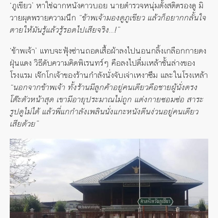
‘ภูเขียว’ หาใช่ฉากหนังคาวบอย นายตำรวจหนุ่มตั้งสติตรองดู มิ
วายผุดพรายความนึก
“
ข้าพเจ้ามองดูภูเขียว แล้วก็อยากกลั้นใจ
ตายให้มันรู้แล้วรู้รอดไปเสียจริง…!
”
‘ข้าพเจ้า’ แทบจะฟุ้งซ่านถอดเสื้อผ้าลงไปนอนกลิ้งเกลือกกายดง
ฝุ่นแดง วิธีดับความคิดพิเรนทร์ๆ คือลงไปดื่มเหล้าชั้นล่างของ
โรงแรม เจ๊กโกเจ้าของร้านกำลังนั่งจับเจ่าเหงาซึม และในโรงเหล้า
“นอกจากข้าพเจ้า ทั้งร้านมีลูกค้าอยู่คนเดียวคือชายผู้นั่งตรง
โต๊ะตัวหน้าสุด เขามีอายุประมาณไม่ถูก แต่งกายซอมซ่อ สาระ
รูปดูไม่ได้ แล้วพี่แกกำลังเพลินนั่งแกะหนังตีนง่วนอยู่คนเดียว
เสียด้วย”