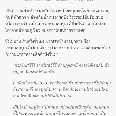
พุทธศักราช 2564 ภาพถ่ายโดย กุลระวี สุขีโมกข์
เย็นย่ำจวนค่ำคล้อย ผมกับวีรวรรธน์และกุลระวีไม่คิดจะแกร่วอยู่
กับที่พักแถวๆ อ่างเก็บน้ำหนองผักปัง วีรวรรธน์ยื่นข้อเสนอ
หรือจะลองขับรถไปเที่ยวเกษตรสมบูรณ์ ซึ่งเป็นอำเภอไม่ห่าง
ไกลจากอำเภอภูเขียว ผมตกลงโดยปราศจากลังเล
ชั่วไม่นานเกินครึ่งชั่วโมง พวกเราเข้ามาอยู่กลางเมือง
เกษตรสมบูรณ์ เงียบเชียบกว่าคาดการณ์ ทว่าแว่วเสียงเพลงก้อง
กังวานแทรกความคิดคำนึงขึ้นมา
“จากไปสวีวี่วี จากไปสวีวี่วี ถ้าบุญเฮามี คงจะได้เจอกัน ถ้า
บุญเฮามี คงจะได้เจอกัน
สายัณห์ ตะวันแล่แล่ สาวบ้านแต้ ขี่รถสักขะยาน ขี่ไปล่ะทุก
ถิ่นสถาน ขี่ไปล่ะทุกถิ่นสถาน ขี่รถสักขะยานไปกับฉันไหม
เธอ ขี่รถสักขะยานไปกับฉันไหมเธอ
เสียใจบ้านอยู่ไกลไปหน่อย กล้วยอ้อยเป็นแต่ป่าสอนลอน
ขี่ไปจนหัวเข่าเหนื่อยอ่อน ขี่ไปจนหัวเข่าเหนื่อยอ่อน เป็น