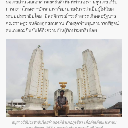
ผมเคยอ่านเจอเอกสารและสื่อสิ่งพิมพ์ทำนองท่านขุนเคยได้รับ
การกล่าวโทษจากบัตรสนเท่ห์ของนายจันทรว่าเป็นผู้ไม่นิยม
ระบบประชาธิปไตย มีพฤติการณ์กระด้างกระเดื่องต่อรัฐบาล
คณะราษฎร จนต้องถูกสอบสวน ท้ายสุดท่านขุนสามารถพิสูจน์
ตนเองและยืนยันได้ถึงความเป็นผู้รักประชาธิปไตย
อนุสาวรีย์ประชาธิปไตยจำลองที่อำเภอภูเขียว เมื่อต้นเดือนเมษายน