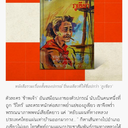
หนังสือรวมเรื่องสั้นของปกรณ์ ปิ่นเฉลียวที่ให้ชื่อปกว่า ‘ภูเขียว’
ตัวละคร ‘ข้าพเจ้า’ อันเสมือนเงาของตัวปกรณ์ นับเป็นคนหนึ่งที่
ถูก ‘รีไทร์’ และตระหนักต่อสภาพย่ำแย่ของภูเขียว เขาจึงพร่ำ
พรรณนาภาพพจน์เสียยืดยาว แค่
“หยิบแผนที่ทางหลวง
ประเทศไทยแผ่นเท่าบ้านออกมากาง…”
ก็หาเส้นทางไปอำเภอ
ภูเขียวไม่เจอ โทรศัพท์ถามแผนกประชาสัมพันธ์กรมทางหลวงได้