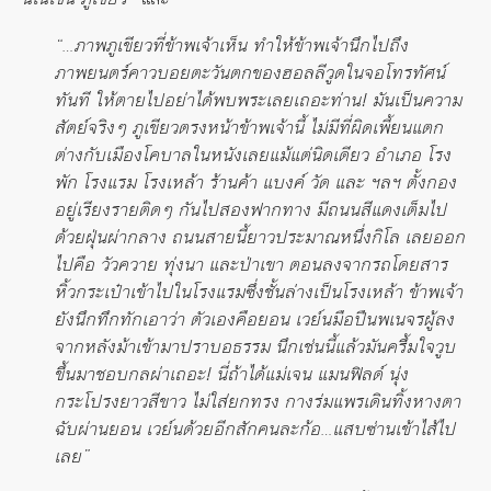
“…ภาพภูเขียวที่ข้าพเจ้าเห็น ทำให้ข้าพเจ้านึกไปถึง
ภาพยนตร์คาวบอยตะวันตกของฮอลลีวูดในจอโทรทัศน์
ทันที ให้ตายไปอย่าได้พบพระเลยเถอะท่าน
!
มันเป็นความ
สัตย์จริงๆ ภูเขียวตรงหน้าข้าพเจ้านี้ ไม่มีที่ผิดเพี้ยนแตก
ต่างกับเมืองโคบาลในหนังเลยแม้แต่นิดเดียว อำเภอ โรง
พัก โรงแรม โรงเหล้า ร้านค้า แบงค์ วัด และ ฯลฯ ตั้งกอง
อยู่เรียงรายติดๆ กันไปสองฟากทาง มีถนนสีแดงเต็มไป
ด้วยฝุ่นผ่ากลาง ถนนสายนี้ยาวประมาณหนึ่งกิโล เลยออก
ไปคือ วัวควาย ทุ่งนา และป่าเขา ตอนลงจากรถโดยสาร
หิ้วกระเป๋าเข้าไปในโรงแรมซึ่งชั้นล่างเป็นโรงเหล้า ข้าพเจ้า
ยังนึกทึกทักเอาว่า ตัวเองคือยอน เวย์นมือปืนพเนจรผู้ลง
จากหลังม้าเข้ามาปราบอธรรม นึกเช่นนี้แล้วมันครึ้มใจวูบ
ขึ้นมาชอบกลผ่าเถอะ
!
นี่ถ้าได้แม่เจน แมนฟิลด์ นุ่ง
กระโปรงยาวสีขาว ไม่ใส่ยกทรง กางร่มแพรเดินทิ้งหางตา
ฉับผ่านยอน เวย์นด้วยอีกสักคนละก้อ…แสบซ่านเข้าไส้ไป
เลย”