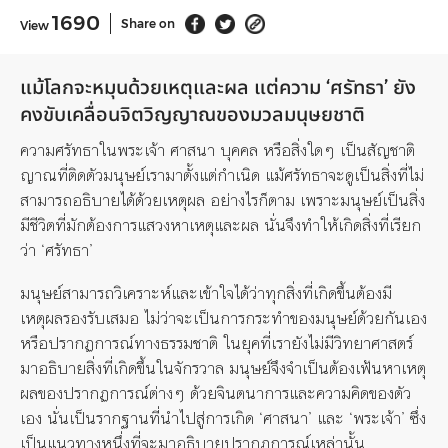
1690
Share on
View
แม้โลกจะหมุนด้วยเหตุและผล แต่
ความ
‘
ศรัทธา
’
ยัง
คงขับเคลื่อนจิตวิญญาณของมวลมนุษยชาติ
ความศรัทธาในพระเจ้า ศาสนา บุคคล หรือสิ่ง
ใดๆ
เป็นสัญชาติ
ญาณที่ติดตัวมนุษย์เรามาตั้งแต่กำเนิด แม้ศรัทธาจะดูเป็นสิ่งที่ไม่
สามารถอธิบายได้ด้วยเหตุผล อย่างไรก็ตาม เพราะมนุษย์เป็นสิ่ง
มีชีวิต
ที่มักต้องการแสวงหา
เหตุและผล นั่นจึงทำให้เกิดสิ่งที่เรียก
ว่า
‘
ศรัทธา
’
มนุษย์สามารถวิเคราะห์และเข้าใจได้ว่าทุกสิ่งที่เกิดขึ้นต้องมี
เหตุผลรองรับเสมอ ไม่ว่าจะเป็นการกระทำของมนุษย์ด้วยกันเอง
หรือปรากฏการณ์ทางธรรมชาติ ในยุคที่เรายังไม่มีวิทยาศาสตร์
มาอธิบายสิ่งที่เกิดขึ้นในจักรวาล มนุษย์จึงจำเป็นต้องเฟ้นหาเหตุ
ผลของปรากฏการณ์
ต่างๆ
ด้วยจินตนาการและความคิดของตัว
เอง นั่นเป็นรากฐานที่นำไปสู่การเกิด
‘
ศาสนา
’
และ
‘
พระเจ้า
’
ซึ่ง
เป็นแนวทางหนึ่งที่จะมาอธิบายปรากฏการณ์เหล่านั้น