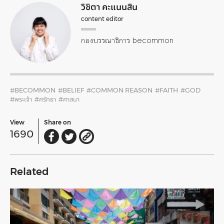
วิชิตา คะแนนสิน
content editor
กองบรรณาธิการ becommon
#BECOMMON
#BELIEF
#COMMON REASON
#FAITH
#GOD
#พระเจ้า
#ศรัทธา
#ศาสนา
View
Share on
1690
Related