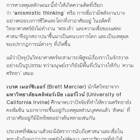
การหาเหตุผลลักษณะนี้ทำให้เกิดความคิดที่เรียก
ว่า
‘
anismistic
thinking
’
หรือ การเชื่อว่ามีพลังงานบาง
อย่างคอยบงการชีวิตและโลกที่เราอาศัยอยู่ ในอดีตที่
วิทยาศาสตร์ยังไม่ทำงาน
‘
พระเจ้า
’
และความเชื่อของแต่ละ
ศาสนาจึงถูกสถาปนาขึ้นมาเป็นคนบงการโลก และเป็นเหตุผล
ของปรากฏการณ์
ต่างๆ
ที่เกิดขึ้น
แม้ว่าปัจจุบันวิทยาศาสตร์จะสามารถพิสูจน์เรื่องราวในจักรวาล
อย่างเป็นรูปธรรม ทว่ามนุษย์เราก็ยังมีพื้นที่เว้นว่างให้กับ
‘
ความ
ศรัทธา
’
เสมอ
เบรต เมอร์ซิเออร์ (
Brett Mercier)
นักจิตวิทยาจาก
มหาวิทยาลัยแคลิฟอร์เนีย
เออร์ไวน์ (
University of
California Irvine)
ศึกษาพบว่าปัจจัยที่ทำให้ความศรัทธายัง
คงเข้มข้น นอกจากจะขึ้นอยู่กับเหตุผลส่วนบุคคลแล้ว
‘
สังคม
’
ที่
เราอาศัยอยู่ก็มีอิทธิพลอย่างล้นหลามเช่นกัน
ประเทศที่พัฒนาแล้วจะมีอัตราการนับถือศาสนาและเชื่อใน
พระเจ้าน้อยกว่าประเทศยังไม่พัฒนา เพราะรัฐบาลที่ทำให้