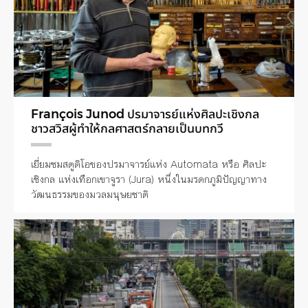
François Junod ปรมาจารย์แห่งศิลปะเชิงกล
ชาวสวิสผู้ทำให้กลศาสตร์กลายเป็นบทกวี
เยี่ยมชมสตูดิโอของปรมาจารย์แห่ง Automata หรือ ศิลปะ
เชิงกล แห่งเทือกเขาจูรา (Jura) หนึ่งในมรดกภูมิปัญญาทาง
วัฒนธรรมของมวลมนุษยชาติ