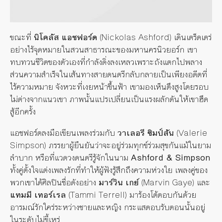
ขณะที่
นิโคลัส แอชฟอร์ด
(Nickolas Ashford) เดินเตร็ดเตร่
อย่างไร้จุดหมายในสวนสาธารณะของมหานครนิวยอร์ก เขา
ทบทวนชีวิตของตัวเองที่กำลังดิ่งลงเหลวเพราะถังแตกไปพลาง
ส่วนความสำเร็จในเส้นทางสายดนตรีกลับกลายเป็นเพียงอดีตที่
ไร้ความหมาย จังหวะที่เงยหน้าขึ้นฟ้า เขามองเห็นตึงสูงโดยรอบ
ไม่ต่างจากแนวเขา ภาพนั้นแปรเปลี่ยนเป็นแรงผลักดันให้เขาฮึด
สู้อีกครั้ง
แอชฟอร์ดลงมือเขียนเพลงร่วมกับ
วาเลอรี ซิมป์สัน
(Valerie
Simpson) ภรรยาผู้ยืนยันว่าจะอยู่ร่วมทุกข์ร่วมสุขกันแม้ในยาม
ลำบาก หรือที่แวดวงดนตรีรู้จักในนาม
Ashford & Simpson
ทั้งคู่ตั้งใจแต่งเพลงรักที่ทำให้ผู้ฟังรู้สึกถึงความห่วงใย เพลงคู่ของ
พวกเขาได้ศิลปินชื่อดังอย่าง
มาร์วิน เกย์
(Marvin Gaye) และ
แทมมี เทอร์เรล
(Tammi Terrell) มาร้องโต้ตอบกันด้วย
อารมณ์รักใคร่ระหว่างชายและหญิง กระแสตอบรับตอนนั้นอยู่
ในระดับไม่ขี้เหร่