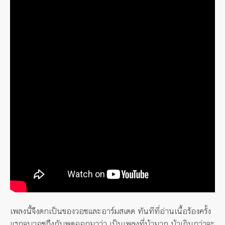
เพลงนี้จึงตกเป็นของวอชและอาร์มสเตด ทันทีที่อ่านเนื้อร้องครั้ง
แรกจบวอชถึงกับพูดออกมาว่า เป็นเพลงที่บ้ามาก บ้าเกินกว่าจะ