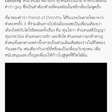
Dorothy
หรือ
FOD
หมายถึง ทุกคนที่เป็นเกย์ สำหรับใช้แทน
คำว่า gay ซึ่งเป็นคำต้องห้ามที่คนสมัยนั้นหลีกเลี่ยงไม่พูดถึง
ที่มาของคำว่า
friend of Dorothy
ได้รับแรงบันดาลใจมาจาก
ตัวละครทั้ง 3 ที่ร่วมเดินทางไปยังเมืองออซเป็นเพื่อนเคียงบ่า
เคียงไหล่กับโดโรธีตลอดทั้งเรื่อง คือ หุ่นไล่กา ตัวแทนสติปัญญา
หุ่นกระป๋อง ตัวแทนความรัก และสิงโต ตัวแทนความกล้าหาญ
ตัวตนที่แตกต่างเหล่านี้กลายเป็นส่วนเติมเต็มช่องว่างในชีวิตของ
กันและกัน เช่นเดียวกับเกย์ที่พร้อมเป็นเพื่อนกับทุกคน เพื่อ
สนับสนุนและเกื้อกูลเพื่อนให้ก้าวไปสู่จุดที่ชีวิตใฝ่ฝัน