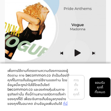
เพื่อการใช้งานที่ตรงตามความต้องการของผู้
ติดตาม ทาง becommon.co จำเป็นต้องใช้
คุกกี้ในการเก็บข้อมูลการใช้งานของท่าน โดย
การ
ยอมรับ
มาดอนน่า
(Madonna) เคยให้สัมภาษณ์ในรายการของ
เอล
ข้อมูลนี้จะถูกนำไปใช้โดยเว็บไซต์
ตั้ง
คุกกี้
becommon.co และองค์กรหุ้นส่วนทาง
ค่า
เลน ดีเจเนอเรส
(Ellen DeGeneres) ว่า เธอคงไม่มีหน้าที่
ทั้งหมด
ธุรกิจเท่านั้น ทั้งนี้ท่านสามารถปิดการตั้งค่า
คุกกี้
การงานเป็นนักร้องชื่อดังอย่างทุกวันนี้ หากไม่ได้รับการ
ของคุกกี้ได้ เพื่อระงับการเก็บข้อมูลทุกอย่าง
สนับสนุนจากกลุ่มผู้ที่มีความหลากหลายทางเพศ เพราะเธอใกล้
ของคุกกี้ในอนาคต อ่านข้อมูลเพิ่มเติมได้
ที่นี่
ชิดกับคนรอบตัวที่เป็นเกย์มาตั้งแต่เด็ก เธอยังจดจำประสบการณ์