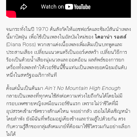
จนกระทั่งในปี 1970 ต้นสังกัดให้แอชฟอร์ดและซิมป์สันนำเพลง
นี้มาปัดฝุ่น เพื่อใช้เป็นเพลงในอัลบัมใหม่ของ
ไดอาน่า รอสส์
(Diana Ross) พวกเขาแต่งเนื้อเพลงเพิ่มเติมเป็นบทพูดและ
ประสานเสียง เปลี่ยนแนวดนตรีเป็นออร์เคสตร้า เปลี่ยนวิธีการ
ร้องเป็นด้วยน้ำเสียงนุ่มนวลและออดอ้อน ผลลัพธ์ของการยก
เครื่องทั้งเพลงทำให้เวอร์ชันนี้ขึ้นแท่นเป็นเพลงยอดนิยมอันดับ
หนึ่งในสหรัฐอเมริกาทันที
ตั้งแต่นั้นเป็นต้นมา
Ain’t No Mountain High Enough
กลายเป็นเพลงที่ทุกคนใช้ส่งต่อความห่วงใยถึงกันได้โดยไม่มี
กรอบเพศชายหญิงเหมือนเวอร์ชันแรก เพราะไม่ว่าชีวิตที่มี
อุปสรรคเข้ามาขัดขวางสักแค่ไหน จงอย่ากลัว เธอไม่ได้เผชิญหน้า
โดยลำพัง ยังมีฉันที่พร้อมอยู่เคียงข้างและร่วมสู้ไปด้วยกัน ตรง
กับความรู้สึกของกลุ่มสังคมเกย์ที่ต้องมาใช้ชีวิตรวมกันอย่างเลือก
ไม่ได้