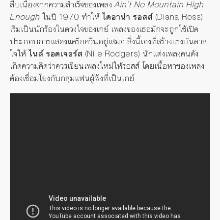
สืบเนื่องจากความสำเร็จของเพลง
Ain’t No Mountain High
Enough
ในปี 1970 ทำให้
ไดอาน่า รอสส์
(Diana Ross)
เริ่มเป็นนักร้องในดวงใจของเกย์ เพลงของเธอมักจะถูกใช้เปิด
ประกอบการแสดงแดร็กควีนอยู่เสมอ สิ่งนี้เองที่สร้างแรงบันดาล
ใจให้
ไนล์ รอดเจอร์ส
(Nile Rodgers) นักแต่งเพลงคนดัง
เกิดความคิดว่าควรเขียนเพลงใหม่ให้รอสส์ โดยเนื้อหาของเพลง
ต้องเชื่อมโยงกับกลุ่มแฟนผู้ฟังที่เป็นเกย์