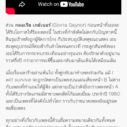
ส่วน
กลอเรีย เกย์เนอร์
(Gloria Gaynor) ก่อนหน้าที่เธอจะ
ได้รับโอกาสให้ร้องเพลงนี้ ในช่วงที่กำลังคิดไม่ตกกับปัญหาหนี้
สินรุมเร้าหลังถูกผู้จัดการโกง ก็ประสบอุบัติเหตุขณะแสดง เธอ
สะดุดอุปกรณ์ที่ต่อเข้ากับลำโพงจนตกเวที กระดูกสันหลังของ
เธอได้รับการกระทบกระเทือนอย่างรุนแรง ต้องรักษาตัวอยู่นาน
ราวครึ่งปี กว่าอาการจะดีขึ้นและกลับมาเดินเหินได้เหมือนเดิม
เมื่อเรื่องเลวร้ายผ่านพ้นไป ทั้งคู่กลับมาทำเพลงร่วมกัน แม้
I
will survive
จะถูกบัดตกเป็นเพลงบนแผ่นเสียงหน้า B ไม่ต่าง
กับเพลงที่ทำแถมให้ผู้ฟัง แต่กลายเป็นว่าดังยิ่งกว่าเพลงหน้า A
ทั้งได้รับรางวัลแกรมมีสาขาเพลงดิสโก้ยอดเยี่ยม ประจำปี 1980
และเป็นเพลงที่โด่งดังไปทั่วโลก ราวกับว่าขนาดเพลงยังอยู่รอด
สมชื่อเพลง
ทุกอย่างที่เกี่ยวกับเพลงนี้ล้วนสื่อความหมายเดียวกันทั้งหมด