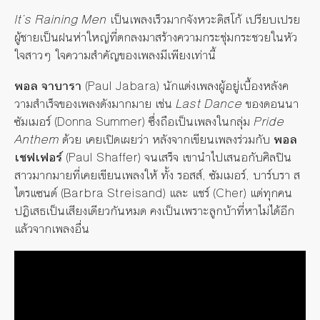
It’s Raining Men
เป็นเพลงเร็วมากจังหวะดิสโก้ เปรียบเปรย
ผู้ชายเป็นฝนห่าใหญ่ที่ตกลงมาสร้างความกระชุ่มกระชวยในหัว
ใจสาวๆ ใจความสำคัญของเพลงมีเพียงเท่านี้
พอล จาบารา
(Paul Jabara) นักแต่งเพลงผู้อยู่เบื้องหลังค
วามสำเร็จของเพลงดังมากมาย เช่น
Last Dance
ของดอนนา
ซัมเมอร์ (Donna Summer) ซึ่งถือเป็นเพลงในกลุ่ม
Pride
Anthem
ด้วย เคยเปิดเผยว่า หลังจากเขียนเพลงร่วมกับ
พอล
เชฟเฟอร์
(Paul Shaffer) จนเสร็จ เขานำไปเสนอกับศิลปิน
สาวมากมายที่เคยเขียนเพลงให้ ทั้ง รอสส์, ซัมเมอร์, บาร์บรา ส
ไตรแซนด์ (Barbra Streisand) และ แชร์ (Cher) แต่ทุกคน
ปฏิเสธเป็นเสียงเดียวกันหมด คงเป็นเพราะลูกบ้าที่หาไม่ได้อีก
แล้วจากเพลงอื่น