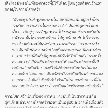
เสียใจอย่างขอไปทีของตัวเองที่มีให้เพื่อนผู้เคยสูญเสียคนรักและ
ตกอยู่ในความโศกเศร้า
“ฉันสะดุงกับคำพูดของตนในอดีตที่มีต่อเพื่อนผู้เศร้าโศก
‘จงค้นหาความสงบในความทรงจำ” ฉันเคยพูดอะไรแบบ
นั้น การที่อยู่ๆ คนรักถูกพรากไปจากคุณอย่างกระทันหัน
หลังจากนั้นใครบางคนก็บอกให้คุณย้อนกลับไปในความ
ทรงจำ แต่แทนที่มันจะช่วยบรรเทาเยียวยา ความทรงจำ
ของฉันกลับนำความเจ็บปวดที่แสนคมคายมาทิ่มแทงด้วย
การบอกว่า ‘นี่คือสิ่งที่คุณจะไม่มีวันได้รับอีกแล้ว’ บางครั้ง
ความทรงจำก็นำเสียงหัวเราะมาให้ แต่เสียงหัวเราะนั้นก็
เหมือนถ่านหินเรืองแสงที่ในไม่ช้าจะระเบิดเปลวไฟแห่ง
ความเจ็บปวดออกมา ฉันหวังว่ามันจะเป็นเพียงคำถามแห่ง
กาลเวลา ว่ามันยังเร็วเกินไป เร็วเกินไปอย่างร้ายกาจที่ฉัน
จะคาดหวังว่าความทรงจำจะเป็นแค่ยารักษาแผลร้าวในใจ”
ความโศกเศร้าเป็นเรื่องเฉพาะตน และมันก็เป็นสากลเช่นกัน
ผู้คนจึงยังอ่านความโศกเศร้าของคนอื่นอยู่เสมอ อาจเพื่อเตือนตัว