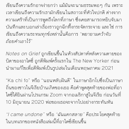
เขียนถึงความรักอาจง่ายกว่า แม้มันจะนามธรรมพอๆ กัน เพราะ
เวลาเขียนถึงความรักเรามักเขียนในสถาวะที่หัวใจปกติ ต่างจาก
ความเศร้าที่เป็นการพูดถึงโลกที่ภาษา ซึ่งเคยสามารถหยิบจับมา
บันทึกและบอกเล่าเรื่องราวถูกฉีกทึ้งกระจัดกระจาย และใช่ การ
เขียนถึงความระทมทุกข์เหล่านั้นคือการ
“พยายามคว้าจับ
ถ้อยคำเอาไว้”
Notes on Grief
ถูกเขียนขึ้นในห้วงสัปดาห์หลังความตายของ
บิดาของอาไดซี่ ถูกตีพิมพ์ครั้งแรกใน The New Yorker ก่อน
นำมาแก้ไขเพื่อตีพิมพ์เป็นรูปเล่มในเดือนพฤษภาคม 2021
“Ka chi fo” หรือ “นอนหลับฝันดี” ในภาษาอิกโบซึ่งเป็นภาษา
ถิ่นของชาวไนจีเรียบ้านเกิดของเธอ คือคำพูดสุดท้ายของพ่อที่อา
ไดซี่ได้ยินผ่านโปรแกรม Zoom จากอเมริกาสู่ไนจีเรีย ก่อนวันที่
10 มิถุนายน 2020 พ่อของเธอจะจากไปอย่างกระทันหัน
“I came undone”
หรือ
“ฉันแตกสลาย”
คือประโยคสุดท้าย
ในบทแรกของหนังสือเล่มนี้ที่อาไดซี่เขียนขึ้น