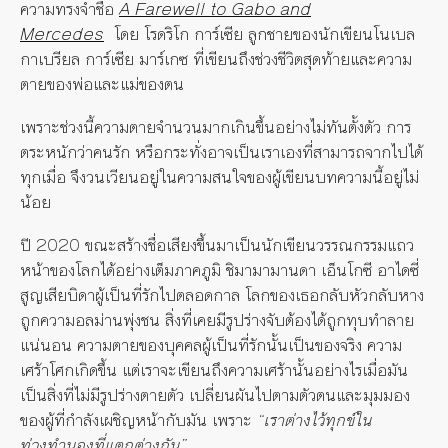
ความทรงจำชื่อ
A Farewell to Gabo and
Mercedes
โดย โรดริโก การ์เซีย ลูกชายของนักเขียนโนเบล
กาเบรียล การ์เซีย มาร์เกซ ที่เขียนถึงช่วงชีวิตสุดท้ายและความ
ตายของพ่อและแม่ของตน
เพราะช่วงนี้ความตายจำนวนมากเกินขึ้นอย่างไม่ทันตั้งตัว การ
ตระหนักว่าคนรัก หรือกระทั่งอาจเป็นเราเองที่สามารถจากไปได้
ทุกเมื่อ จึงวนเวียนอยู่ในความสนใจของผู้เขียนบทความนี้อยู่ไม่
น้อย
ปี 2020 ขณะสร้างชื่อเสียงขึ้นมาเป็นนักเขียนวรรณกรรมแถว
หน้าของโลกได้อย่างเต็มภาคภูมิ ชิมามามานดา เอ็นโกซี อาไดซี่
สูญเสียบิดาผู้เป็นที่รักไปตลอดกาล โลกของเธอกลับหัวกลับหาง
ถูกความอลม่านพุ่งชน สิ่งที่เคยมีรูปร่างจับต้องได้ถูกทุบทำลาย
แน่นอน ความตายของบุคคลผู้เป็นที่รักนั้นเป็นของจริง ความ
เศร้าโศกเกิดขึ้น แต่เราจะเขียนถึงความเศร้านั้นอย่างไรเมื่อมัน
เป็นสิ่งที่ไม่มีรูปร่างตายตัว เปลี่ยนผันไปตามตัวตนและมุมมอง
ของผู้ที่กำลังเผชิญหน้ากับมัน เพราะ
“เราต่างไว้ทุกข์ใน
ท่วงทำนองที่แตกต่างกัน”