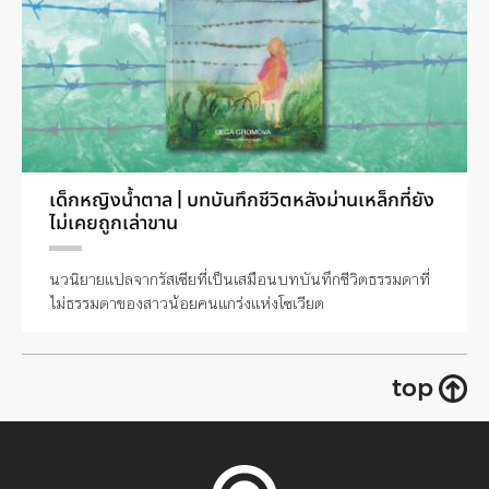
เด็กหญิงน้ำตาล | บทบันทึกชีวิตหลังม่านเหล็กที่ยัง
ไม่เคยถูกเล่าขาน
นวนิยายแปลจากรัสเซียที่เป็นเสมือนบทบันทึกชีวิตธรรมดาที่
ไม่ธรรมดาของสาวน้อยคนแกร่งแห่งโซเวียต
top