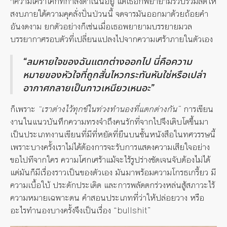
าความเศร้าโศกที่กำลังดำเนินอยู่ แต่เธอก็พยายามรวบรวมสติให้
สงบภายใต้ความคุคลั่งปั่นป่วนนี้ จดจารมันออกมาด้วยถ้อยคำ
อันงดงาม ยกตัวอย่างก็เช่นเมื่อเธอพยายามบรรยายมวล
บรรยากาศรอบตัวที่เปลี่ยนแปลงไปจากความเศร้าภายในตัวเอง
“ลมหายใจของฉันแตกต่างออกไป นี่คือความ
หมายของหัวใจที่ถูกสั่นไหวกระทันหันใช่หรือเปล่า
อากาศกลายเป็นกาวเหนียวเหนอะ”
ก็เพราะ
“เราต่างไว้ทุกข์ในท่วงทำนองที่แตกต่างกัน”
การเขียน
งานในแนวบันทึกความทรงจำถึงคนรักที่จากไปจึงเติบโตขึ้นมา
เป็นประเภทงานเขียนที่มีที่หยัดที่ยืนบนชั้นหนังสือในทศวรรษนี้
เพราะบางครั้งเราไม่ได้ต้องการจะรับการแสดงความเสียใจอย่าง
ขอไปทีจากใคร ความโศกเศร้าแม้จะไร้รูปร่างชัดเจนจับต้องไม่ได้
แต่มันก็มีเรื่องราวเป็นของตัวเอง มันมาพร้อมความโกรธเกรี้ยว มี
ความเบื้อใบ้ ประดักประเดิด และการพลัดตกร่วงหล่นสู้สภาวะไร้
ความหมายเฉพาะตน คำสอนประเภทที่ว่าให้ปล่อยวาง หรือ
อะไรทำนองบางครั้งจึงเป็นเรื่อง “bullshit”