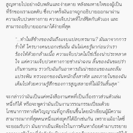
สูญหายไปอย่างฉับพลันและง่ายดาย หลังลมหายใจของผู้เป็น
ที่รักของเรามอดดับ ซึ่งบางครั้งมันอาจถูกอธิบายออกมาผ่าน
ความเจ็บปวดทางกาย ความเจ็บปวดที่ใกล้ชิดกับตัวเอง และ
สามารถอธิบายออกมาได้ง่ายที่สุด
“…ทำไมสีข้างของฉันถึงแจบแปลบทรมาน? มันมาจากการ
ร่ำไห้ ใครบางคนบอกเช่นนั้น ฉันไม่เคยรู้มาก่อนว่าเรา
ร้องไห้ด้วยกล้ามเนื้อ ความเจ็บปวดไม่ใช่เรื่องน่าประหลาด
ใจ แต่ความเจ็บปวดทางกายช่างน่าฉงน ลิ้นของฉันขมปร่า
เกินทานทน ราวกับฉันกินอาหารอันน่าขยะแขยงและลืม
แปรงฟัน ทรวงอกของฉันหนักอึ้งสาหัส และภายในของฉัน
เต็มไปด้วยความรู้สึกของการสูญสลายที่ไม่มีวันสิ้นสุด”
จะกล่าวว่ามันเป็นแค่หนังสืองานศพที่เป็นเรื่องราวส่วนตัวเล่ม
หนึ่งก็ได้ หรือจะพูดว่ามันเป็นงานวรรณกรรมเปี่ยมด้วย
โภชนาการทางจิตวิญญาณที่ถูกเขียนขึ้นโดยนักเขียนผู้มีความ
สามารถมากที่สุดคนหนึ่งแห่งยุคก็ได้อีกเช่นกัน เพราะแม้อาไดซี่
จะยอมรับว่า มันยากเย็นเพียงไรในการค้นหาถ้อยคำมาบรรยาย