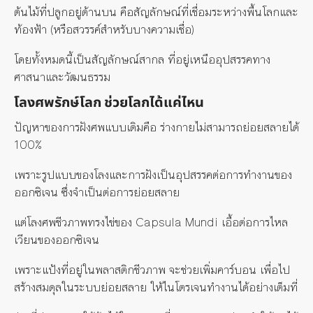
ต้นไม้ที่ปลูกอยู่ด้านบน คือสัญลักษณ์ที่เชื่อมระหว่างพื้นโลกและ
ท้องฟ้า (หรือสวรรค์สำหรับบางความเชื่อ)
โดยทั้งหมดนี้เป็นสัญลักษณ์สากล ที่อยู่เหนืออุปสรรคทาง
ศาสนาและวัฒนธรรม
โลงศพรักษ์โลก ช่วยโลกได้แค่ไหน
ปัญหาของการฝังศพแบบเดิมคือ ร่างกายไม่สามารถย่อยสลายได้
100%
เพราะรูปแบบของโลงและการฝังเป็นอุปสรรคต่อการทำงานของ
ออกซิเจน ซึ่งจำเป็น
ต่อ
การย่อยสลาย
แต่
โลงศพชีวภาพทรงไข่ของ Capsula Mundi เอื้อต่อการไหล
เวียนของออกซิเจน
เพราะ
แป้งที่อยู่ในพลาสติกชีวภาพ จะช่วยเพิ่มคาร์บอน เพื่อไป
สร้างสม
ดุล
ในระบบย่อยสลาย ให้ไนโตรเจนทำงานได้อย่างเต็มที่