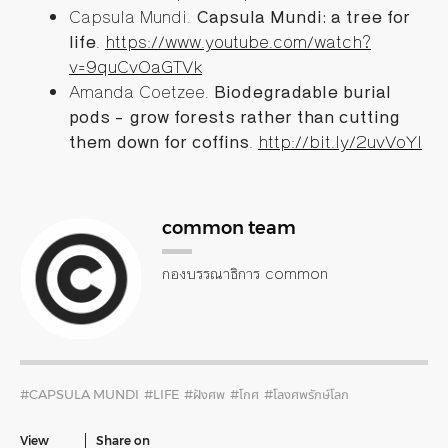
Capsula Mundi.
Capsula Mundi: a tree for
life
.
https://www.youtube.com/watch?
v=9quCvOaGTVk
Amanda Coetzee.
Biodegradable burial
pods – grow forests rather than cutting
them down for coffins
.
http://bit.ly/2uvVoYl
common team
กองบรรณาธิการ common
#CAPSULA MUNDI
#LIFE
#ฝังศพ
#โกศ
#โลงศพรักษ์โลก
View
Share on