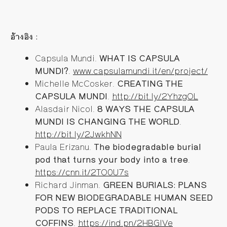
อ้างอิง :
Capsula Mundi.
WHAT IS CAPSULA
MUNDI?
.
www.capsulamundi.it/en/project/
Michelle McCosker.
CREATING THE
CAPSULA MUNDI
.
http://bit.ly/2YhzgOL
Alasdair Nicol.
8 WAYS THE CAPSULA
MUNDI IS CHANGING THE WORLD
.
http://bit.ly/2JwkhNN
Paula Erizanu.
The biodegradable burial
pod that turns your body into a tree
.
https://cnn.it/2TO0U7s
Richard Jinman.
GREEN BURIALS: PLANS
FOR NEW BIODEGRADABLE HUMAN SEED
PODS TO REPLACE TRADITIONAL
COFFINS
.
https://ind.pn/2HBGlVe