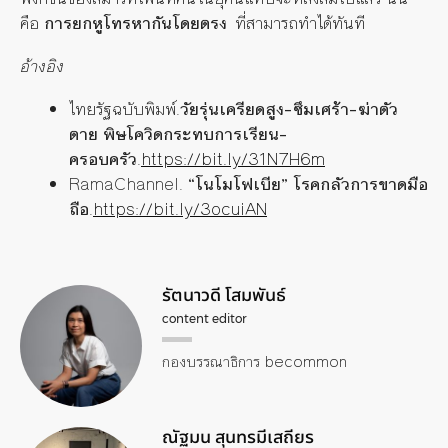
คือ
การยกหูโทรหากันโดยตรง
ที่สามารถทำได้ทันที
อ้างอิง
ไทยรัฐฉบับพิมพ์
.
วัยรุ่นเครียดสูง
–
ซึมเศร้า
–
ฆ่าตัว
ตาย
พิษโควิดกระทบการเรียน
–
ครอบครัว
.
https://bit.ly/31N7H6m
RamaChannel.
“
โนโมโฟเบีย
”
โรคกลัวการขาดมือ
ถือ
.
https://bit.ly/3ocuiAN
รัตนาวดี โสมพันธ์
content editor
กองบรรณาธิการ becommon
ณัฐมน สุนทรมีเสถียร