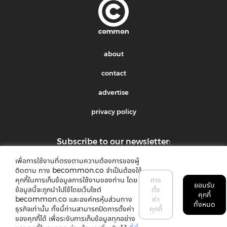
about
contact
advertise
privacy policy
Subscribe to our newsletter:
เพื่อการใช้งานที่ตรงตามความต้องการของผู้
submit
ติดตาม ทาง becommon.co จำเป็นต้องใช้
คุกกี้ในการเก็บข้อมูลการใช้งานของท่าน โดย
การ
ยอมรับ
ข้อมูลนี้จะถูกนำไปใช้โดยเว็บไซต์
ตั้ง
คุกกี้
becommon.co และองค์กรหุ้นส่วนทาง
ค่า
ทั้งหมด
ธุรกิจเท่านั้น ทั้งนี้ท่านสามารถปิดการตั้งค่า
คุกกี้
ของคุกกี้ได้ เพื่อระงับการเก็บข้อมูลทุกอย่าง
©2018 common. All rights reserved