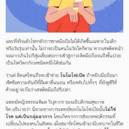
และที่จริงแล้วโรคกลัวการขาดมือถือไม่ได้เกิดขึ้นเฉพาะในเด็ก
หรือวัยรุ่นเท่านั้น
ไม่ว่าจะเป็นคนในวัยใดก็ตาม
หากเสพติดหน้า
จอมากเกินไปก็สุ่มเสี่ยงต่อการเข้าสู่ภาวะติดมือถือจนถึงขั้นป่วย
เป็นโรควิตกกังวลชนิดหนึ่งได้เช่นกัน
ว่าแต่
ติดแค่ไหนถึงจะเข้าข่าย
โนโมโฟเบีย
ถ้าหยิบมือถือมา
เช็คข้อความทันทีที่ลืมตาตื่นนอน
หรือหลับไปทั้งๆ
ที่ยังดูซีรีส์
ค้างอยู่
จะถือว่าเสพติดมือถือรึเปล่า
แพทย์หญิงพรรณพิมล
วิปุลากร
รองอธิบดีกรมสุขภาพ
จิต
อธิบายว่า
นิยามทางการแพทย์ของโนโมโฟเบียนั้น
ไม่ใช่
โรค
แต่เป็นกลุ่มอาการ
โดยเกิดจากการสังเกตพฤติกรรมที่
เปลี่ยนไปของคนในสังคม
เมื่อสมาร์ทโฟนเข้ามามีบทบาทในชีวิต