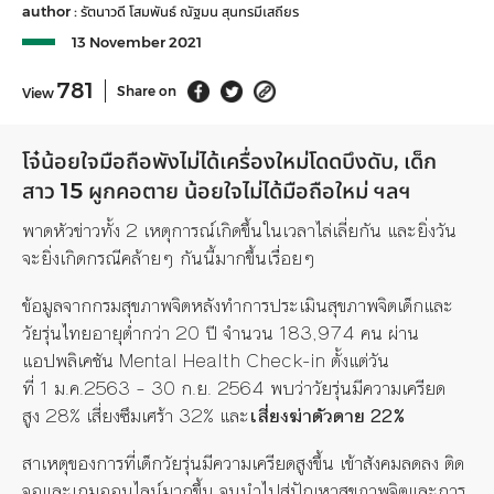
author :
รัตนาวดี โสมพันธ์
ณัฐมน สุนทรมีเสถียร
13 November 2021
781
Share on
View
โจ๋น้อยใจมือถือพังไม่ได้เครื่องใหม่โดดบึงดับ
,
เด็ก
สาว
15
ผูกคอตาย
น้อยใจไม่ได้มือถือใหม่
ฯลฯ
พาดหัวข่าวทั้ง
2
เหตุการณ์เกิดขึ้นในเวลาไล่เลี่ยกัน
และยิ่งวัน
จะยิ่งเกิดกรณีคล้ายๆ
กันนี้มากขึ้นเรื่อยๆ
ข้อมูลจากกรมสุขภาพจิตหลังทำการประเมินสุขภาพจิตเด็กและ
วัยรุ่นไทยอายุต่ำกว่า
20
ปี
จำนวน
183,974
คน
ผ่าน
แอปพลิเคชัน
Mental Health Check-in
ตั้งแต่วัน
ที่
1
ม
.
ค
.2563 – 30
ก
.
ย
. 2564
พบว่าวัยรุ่นมีความเครียด
สูง
28%
เสี่ยงซึมเศร้า
32%
และ
เสี่ยงฆ่าตัวตาย
22%
สาเหตุของการที่
เด็กวัยรุ่นมีความเครียดสูงขึ้น
เข้าสังคมลดลง
ติด
จอและเกมออนไลน์มากขึ้น
จนนำไปสู่ปัญหาสุขภาพจิตและการ