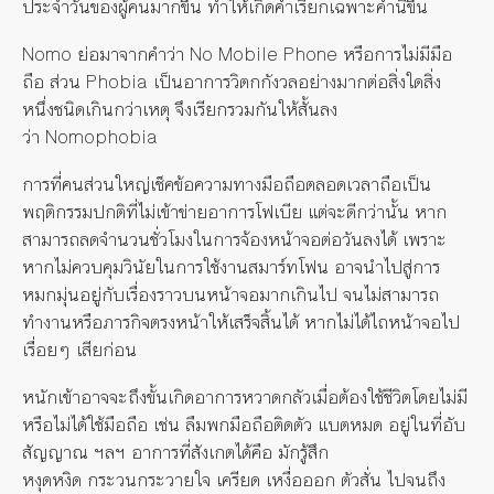
ประจำวันของผู้คนมากขึ้น
ทำให้เกิดคำเรียกเฉพาะคำนี้ขึ้น
Nomo
ย่อมาจากคำว่า
No Mobile Phone
หรือการไม่มีมือ
ถือ
ส่วน
Phobia
เป็นอาการวิตกกังวลอย่างมากต่อสิ่งใดสิ่ง
หนึ่งชนิดเกินกว่าเหตุ
จึงเรียกรวมกันให้สั้นลง
ว่า
Nomophobia
การที่คนส่วนใหญ่เช็คข้อความทางมือถือตลอดเวลาถือเป็น
พฤติกรรมปกติที่ไม่เข้าข่ายอาการโฟเบีย
แต่จะดีกว่านั้น
หาก
สามารถลดจำนวนชั่วโมงในการจ้องหน้าจอต่อวันลงได้
เพราะ
หากไม่ควบคุมวินัยในการใช้งานสมาร์ทโฟน
อาจนำไปสู่การ
หมกมุ่นอยู่กับเรื่องราวบนหน้าจอมากเกินไป
จนไม่สามารถ
ทำงานหรือภารกิจตรงหน้าให้เสร็จสิ้นได้
หากไม่ได้ไถหน้าจอไป
เรื่อยๆ
เสียก่อน
หนักเข้าอาจจะถึงขั้นเกิดอาการหวาดกลัวเมื่อต้องใช้ชีวิตโดยไม่มี
หรือไม่ได้ใช้มือถือ
เช่น
ลืมพกมือถือติดตัว
แบตหมด
อยู่ในที่อับ
สัญญาณ
ฯลฯ
อาการที่สังเกตได้คือ
มักรู้สึก
หงุดหงิด
กระวนกระวายใจ
เครียด
เหงื่อออก
ตัวสั่น
ไปจนถึง