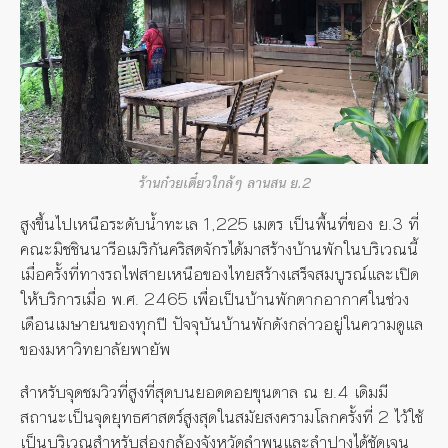
ร้านก๋วยเตี๋ยวใกล้ๆ ลานสน ย.2
สูงขึ้นไปเหนือระดับน้ำทะเล 1,225 เมตร เป็นพื้นที่ของ ย.3 ที่
คณะมิชชินนารีอเมริกันคริสตจักรได้มาสร้างบ้านพักในบริเวณนี้
เมื่อครั้งที่ทางรถไฟสายเหนือของไทยสร้างเสร็จสมบูรณ์และเปิด
ให้บริการเมื่อ พ.ศ. 2465 เพื่อเป็นบ้านพักตากอากาศในช่วง
เดือนเมษายนของทุกปี ปัจจุบันบ้านพักดังกล่าวอยู่ในความดูแล
ของมหาวิทยาลัยพายัพ
สำหรับจุดชมวิวที่สูงที่สุดบนยอดดอยขุนตาล ณ ย.4 เดิมมี
สถานะเป็นจุดยุทธศาสตร์สูงสุดในสมัยสงครามโลกครั้งที่ 2 ไว้ใช้
เป็นบริเวณสำหรับส่องกล้องจังหวัดลำพูนและลำปางได้ชัดเจน