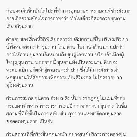
ก่อนจะเดินขึ้นบันไดไปสู่ที่ทำการอุทยานฯ หลายคนที่ช่างสังเกต
อาจเกิดความข้องใจทางภาษาว่า ทำไมเดี๋ยวก็สะกดว่า ขุนตาน
เดี๋ยวก็ขุนตาล
คำตอบของเรื่องนี้วิกิพีเดียกล่าวว่า เดิมสถานที่ในบริเวณทิวเขา
นี้ทั้งหมดสะกดว่า ขุนตาน โดย ตาน ในภาษาล้านนา แปลว่า
การให้ทาน ขุนตานจึงหมายถึง ขุนผู้โอยทาน หรือ เจ้าเมืองผู้
ใจบุญสุนทาน นอกจากนี้ ขุนตานยังเป็นพระนามเดิมของ
พระยาเบิก อดีตเจ้าผู้ครองนครลำปาง ซึ่งได้มีการตั้งศาลเจ้า
พ่อขุนตานให้สักการะเพื่อความเป็นสิริมงคล ไม่ไกลจากปาก
อุโมงค์ขุนตาน
ส่วนการสะกด ขุนตาล ด้วย ล ลิง นั้น ปรากฏอยู่ในแผนที่ของ
กรมแผนที่ทหาร ทางราชการเลยยึดการสะกดว่า ขุนตาล ในชื่อ
สถานที่ที่ตั้งขึ้นในภายหลัง เช่น อุทยานแห่งชาติดอยขุนตาล
ยอดดอยขุนตาล เป็นต้น
ส่วนสถานที่ที่สร้างขึ้นก่อนหน้า อย่างศูนย์บริการทางหลวงขุน