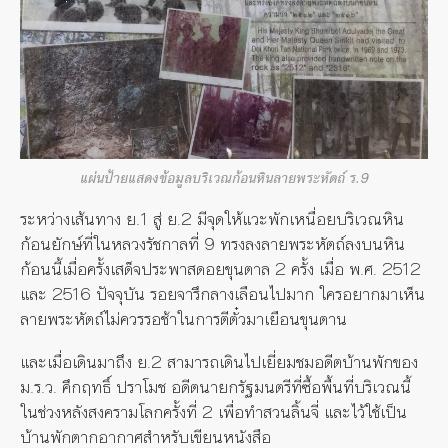
แผ่นป้ายแสดงข้อมูลบริเวณก้อนหินลายพระหัตถ์ ร.9
ระหว่างเส้นทาง ย.1 สู่ ย.2 มีจุดให้แวะพักเหนื่อยบริเวณหิน
ก้อนยักษ์ที่ในหลวงรัชกาลที่ 9 ทรงลงลายพระหัตถ์ลงบนหิน
ก้อนนี้เมื่อครั้งเสด็จประพาสดอยขุนตาล 2 ครั้ง เมื่อ พ.ศ. 2512
และ 2516 ปัจจุบัน รอยจารึกลางเลือนไปมาก ใครอยากมาเห็น
ลายพระหัตถ์ไม่ควรรอช้าในการตีตั๋วมาเยือนขุนตาน
และเมื่อเดินมาถึง ย.2 สามารถเดินไปเยี่ยมชมอดีตบ้านพักของ
ม.ร.ว. คึกฤทธิ์ ปราโมช อดีตนายกรัฐมนตรีที่ซื้อพื้นที่บริเวณนี้
ในช่วงหลังสงครามโลกครั้งที่ 2 เพื่อทำสวนลิ้นจี่ และไว้ใช้เป็น
บ้านพักตากอากาศสำหรับเขียนหนังสือ