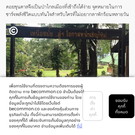
ดอยขุนตาลจึงเป็นป่าไกลเมืองที่เข้าถึงได้ง่าย จุดหมายในการ
ชาร์จพลังชีวิตแบบทันใจสำหรับใครที่ไม่อยากลาพักร้อนหลายวัน
เพื่อการใช้งานที่ตรงตามความต้องการของผู้
ติดตาม ทาง becommon.co จำเป็นต้องใช้
คุกกี้ในการเก็บข้อมูลการใช้งานของท่าน โดย
การ
ยอมรับ
ข้อมูลนี้จะถูกนำไปใช้โดยเว็บไซต์
ตั้ง
คุกกี้
becommon.co และองค์กรหุ้นส่วนทาง
ค่า
ทั้งหมด
อ้างอิง
ธุรกิจเท่านั้น ทั้งนี้ท่านสามารถปิดการตั้งค่า
คุกกี้
ของคุกกี้ได้ เพื่อระงับการเก็บข้อมูลทุกอย่าง
ของคุกกี้ในอนาคต อ่านข้อมูลเพิ่มเติมได้
ที่นี่
วันวิสข์ เนียมปาน.
Train to ขุน