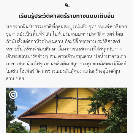
4.
เรียนรู้ประวัติศาสตร์รายทางแบบเต็มอิ่ม
นอกจากผืนป่าธรรมชาติที่อุดมสมบูรณ์แล้ว อุทยานแห่งชาติดอย
ขุนตาลยังเป็นพื้นที่ที่เต็มไปด้วยร่องรอยทางประวัติศาสตร์ โดย
ถ้านับตั้งแต่สถานีรถไฟขุนตาน ก็จะมีจิ๊กซอทางประวัติศาสตร์
หลายชิ้นให้คนที่ชอบศึกษาเรื่องราวของสถานที่ได้สนุกกับการ
เดินชมแลนมาร์คต่างๆ เช่น ศาลเจ้าพ่อขุนตาน บ่อน้ำบาดาลเก่า
อาคารสถานีรถไฟขุนตานหลังเดิม สถูปกระดูกของมิสเตอร์อีมิลล์
ไอเซ่น โฮเฟอร์ วิศวกรชาวเยอรมันผู้คุมงานก่อสร้างอุโมงค์ขุน
ตาน ฯลฯ