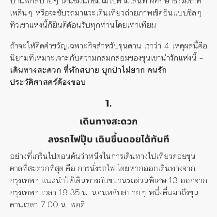
บ้านพักสบายๆ เดินชมนกชมไม้ไปตามเส้นทางศึกษาธรรมชาติ
เพลินๆ หรือจะขับรถมาแวะเดินเที่ยวถ่ายภาพเช็คอินแบบชิลๆ
ทิวเขาแห่งนี้ก็ยินดีต้อนรับทุกท่านโดยเท่าเทียม
ถ้าจะให้คิดคำขวัญเฉพาะกิจสำหรับขุนตาน เราว่า 4 เหตุผลนี้คือ
นิยามที่เหมาะเจาะกับความกลมกล่อมของขุนเขาน่ารักแห่งนี้ –
เดินทางสะดวก ที่พักสบาย บุกป่าไม่ยาก คนรัก
ประวัติศาสตร์ต้องชอบ
1.
เดินทางสะดวก
ลงรถไฟปุ๊บ เดินขึ้นดอยได้ทันที
อย่างที่เกริ่นไปตอนต้นว่าหนึ่งในการเดินทางไปเที่ยวดอยขุน
ตาลที่สะดวกที่สุด คือ การนั่งรถไฟ โดยหากออกเดินทางจาก
กรุงเทพฯ แนะนำให้เดินทางกับขบวนรถด่วนพิเศษ 13 ออกจาก
กรุงเทพฯ เวลา 19.35 น. นอนหลับสบายๆ หนึ่งตื่นมาถึงขุน
ตานเวลา 7.00 น. พอดี