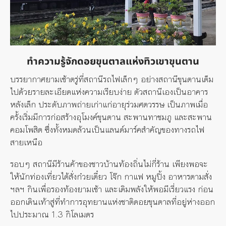
ทำความรู้จักดอยขุนตาลแห่งทิวเขาขุนตาน
บรรยากาศยามเช้าตรู่ที่สถานีรถไฟเล็กๆ อย่างสถานีขุนตานเต็ม
ไปด้วยรายละเอียดแห่งความเรียบง่าย ตัวสถานีเองเป็นอาคาร
หลังเล็ก ประดับภาพถ่ายเก่าแก่อายุร่วมศตวรรษ เป็นภาพเมื่อ
ครั้งเริ่มมีการก่อสร้างอุโมงค์ขุนตาน สะพานทาชมภู และสะพาน
คอมโพสิต ซึ่งทั้งหมดล้วนเป็นแลนด์มาร์คสำคัญของทางรถไฟ
สายเหนือ
รอบๆ สถานีมีร้านค้าของชาวบ้านท้องถิ่นไม่กี่ร้าน เพียงพอจะ
ให้นักท่องเที่ยวได้สั่งก๋วยเตี๋ยว โจ๊ก กาแฟ หมูปิ้ง อาหารตามสั่ง
ฯลฯ กินเพื่อรองท้องยามเช้า และเติมพลังให้พอมีเรี่ยวแรง ก่อน
ออกเดินเท้าสู่ที่ทำการอุทยานแห่งชาติดอยขุนตาลที่อยู่ห่างออก
ไปประมาณ 1.3 กิโลเมตร