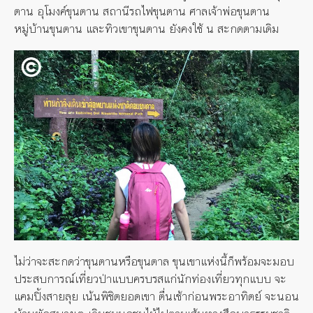
ตาน อุโมงค์ขุนตาน สถานีรถไฟขุนตาน ศาลเจ้าพ่อขุนตาน
หมู่บ้านขุนตาน และทิวเขาขุนตาน ยังคงใช้ น สะกดตามเดิม
ไม่ว่าจะสะกดว่าขุนตานหรือขุนตาล ขุนเขาแห่งนี้ก็พร้อมจะมอบ
ประสบการณ์เที่ยวป่าแบบครบรสแก่นักท่องเที่ยวทุกแบบ จะ
แคมปิ้งสายลุย เน้นพิชิตยอดเขา ตื่นเช้าก่อนพระอาทิตย์ จะนอน