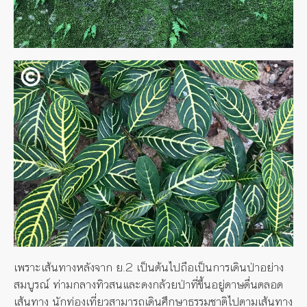
เพราะเส้นทางหลังจาก ย.2 เป็นต้นไปถือเป็นการเดินป่าอย่าง
สมบูรณ์ ท่ามกลางทิวสนและดงกล้วยป่าที่ขึ้นอยู่ดาษดื่นตลอด
เส้นทาง นักท่องเที่ยวสามารถเดินศึกษาธรรมชาติไปตามเส้นทาง