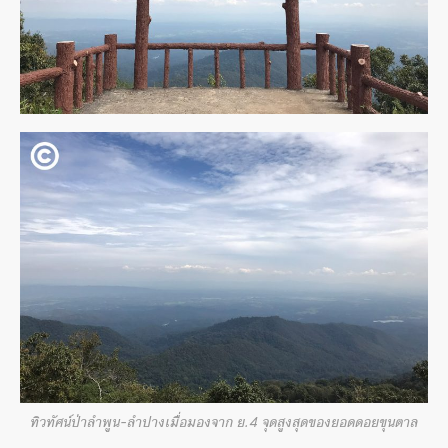
ทิวทัศน์ป่าลำพูน-ลำปางเมื่อมองจาก ย.4 จุดสูงสุดของยอดดอยขุนตาล