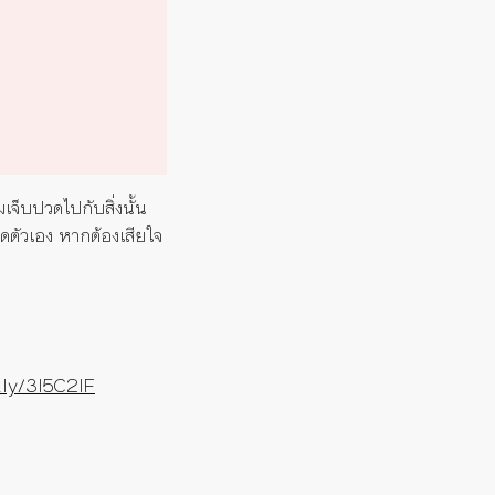
มเจ็บปวดไปกับสิ่งนั้น
ยดตัวเอง หากต้องเสียใจ
t.ly/3l5C2lF