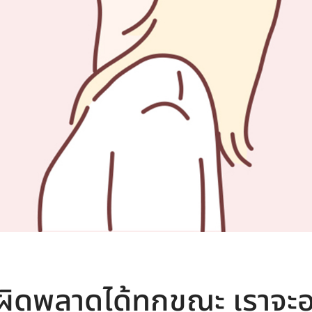
ิตผิดพลาดได้ทุกขณะ เราจะอย