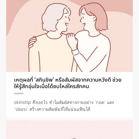
เหตุผลที่ ‘สกินชิพ’ หรือสัมผัสจากความหวังดี ช่วย
ให้รู้สึกอุ่นใจเมื่อได้ซบไหล่ใครสักคน
skinship คืออะไร ทำไมสัมผัสทางกายอย่าง ‘กอด’ และ
‘ปลอบ’ สร้างความสัมพันธ์ให้แน่นแฟ้นได้