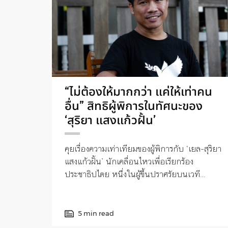
“ไม่ต้องให้มากกว่า แค่ให้เท่าคน
อื่น” สิทธิผู้พิการในทัศนะของ
‘สุริยา แสงแก้วฝั้น’
คุยเรื่องความเท่าเทียมของผู้พิการกับ ‘เยล-สุริยา
แสงแก้วฝั้น’ นักเคลื่อนไหวเพื่อเรียกร้อง
ประชาธิปไตย หนึ่งในผู้ขึ้นปราศรัยบนเวที
‘เชียงใหม่จะไม่ทน’
5 min read