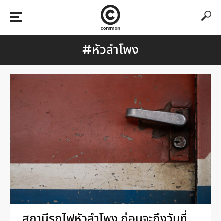
#หัวลำโพง
สถานีรถไฟหัวลำโพง ก่อนจะถึงวันที่