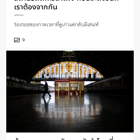
เราต้องจากกัน
ร่องรอยของกาลเวลาที่ดูเก่าแต่กลับมีเสน่ห์
9