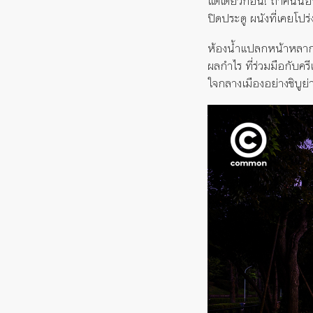
แต่เดี๋ยวก่อน! ถ้าคนนอก
ปิดประตู ผนังที่เคยโปร
ห้องน้ำแปลกหน้าหลา
ผลกำไร ที่ร่วมมือกับค
ใจกลางเมืองอย่างชิบูย่