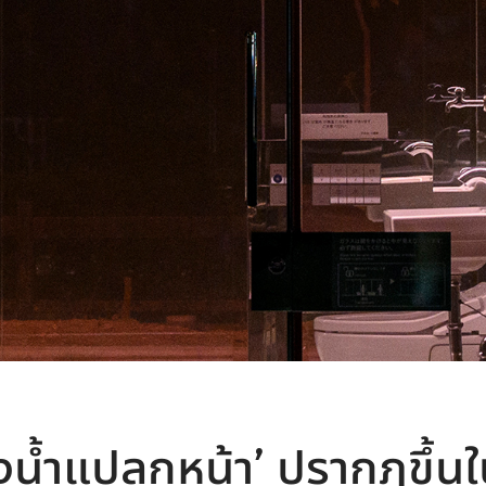
้องน้ำแปลกหน้า’ ปรากฏขึ้