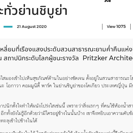
ั่วย่านชิบูย่า
1075
21 August 2020
View
่เหลี่ยมที่เรืองแสงประดับสวนสาธารณะยามค่ำคืนแห่งนี้ค
 บัน สถาปนิกระดับโลกผู้ชนะรางวัล Pritzker Archit
ร่งใสมองเข้าไปเห็นสุขภัณฑ์ด้านในอย่างชัดเจน ตั้งอยู่ในสวนสาธารณะโย
ะ โอกาวา คอมมูนิตี้ พาร์ค ในย่านชิบูย่าของโตเกียว ประเทศญี่ปุ่น มีท
ปนิกตั้งใจทำให้ผนังโปร่งใสเช่นนี้ เพราะว่าสิ่งแรกๆ ที่คนใช้ห้องน้
กทั้งยังไม่รู้อีกด้วยว่ามีใครอยู่ข้างในนั้นบ้าง เขาจึงหยิบเอาความคับ
ทะลุเข้าไปข้างในได้