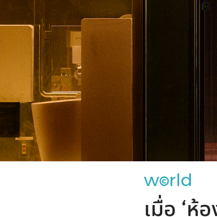
w
rld
©
เมื่อ ‘ห