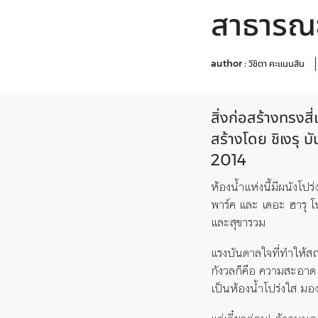
สาธารณะท
author :
วิชิตา คะแนนสิน
สิ่งก่อสร้างทรงสี
สร้างโดย ชิเงรุ
2014
ห้องน้ำแห่งนี้มีผนังโป
พาร์ค และ เดอะ ฮารุ โน
และสุขารวม
แรงบันดาลใจที่ทำให้สถา
กังวลก็คือ ความสะอาด อี
เป็นห้องน้ำโปร่งใส มอง