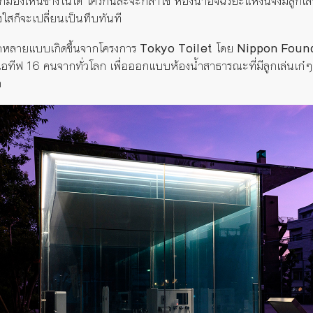
มองเห็นข้างในได้ ใครกันล่ะจะกล้าใช้ ห้องน้ำอัจฉริยะแห่งนี้จึงมีลูกเล่
่งใสก็จะเปลี่ยนเป็นทึบทันที
กหลายแบบเกิดขึ้นจากโครงการ
Tokyo Toilet
โดย
Nippon Foun
รีเอทีฟ 16 คนจากทั่วโลก เพื่อออกแบบห้องน้ำสาธารณะที่มีลูกเล่นเก๋
า