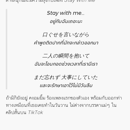
ต่างสนุกและมีความสุขกับเพลง
Stay With Me
Stay with me…
อยู่กับฉันเถอะนะ
口ぐせを言いながら
คำพูดติดปากที่มักจะกล่าวออกมา
二人の瞬間を抱いて
ฉันจะโอบกอดช่วงเวลาที่เรามีเรา
まだ忘れず 大事にしていた
และจะรักษาเอาไว้ไม่มีวันลืม
ถ้ามิกิยังอยู่ คงอมยิ้ม ร้องเพลงแรกของตัวเอง พร้อมกับออกท่า
ทางเหมือนที่เธอเคยทำในวันวาน ไม่ต่างจากบรรดาแม่ๆ ใน
คลิปสั้นบน
TikTok