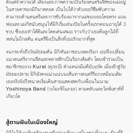
ตั้งแต่จำความได้ เสียงและภาพความเป็นร้องดนตรีแจ๊สของแม่อยู่
ในสายตาของมิกิมาตลอด เป็นไปได้ว่าตัวเธอก็ซึมซับความ
สามารถด้านดนตรีและการขับร้องมาจากแม่ของเธอโดยตรง แถม
พ่อและแม่ก็สนับสนุนให้มิกิเริ่มเล่นเปียโนครั้งแรกตอนอายุได้ 3
ขวบ ซึ่งเธอทำได้ดีและโดดเด่นเสมอ ราวกับว่าเธอคือลูกไม้ที่
หล่นไม่ไกลต้น ดนตรีจึงเป็นสิ่งที่เธอรักมากที่สุด
จนกระทั่งถึงวัยมัธยมต้น มิกิหันมาชอบเพลงร็อก เธอจึงเปลี่ยน
แนวดนตรีจากแจ๊สและคลาสสิกเป็นร็อกเต็มตัว โดยเข้าร่วมเป็น
สมาชิกของวง
Kurei
(คุเระอิ) ตำแหน่งมือคีย์บอร์ด เมื่อเข้าสู่วัย
มัธยมปลาย มิกิยังคงแน่วแน่บนเส้นทางดนตรีร็อกเหมือนเดิม
เธอจริงจังถึงขนาดเริ่มเดินสายแสดงสดกับเพื่อนในนาม
Yoshinoya Band
(วงโยะชิโนะยะ) ตามคลับและไลฟ์เฮาส์ที่
เกียวโต
สู้ตามฝันในเมืองใหญ่
มิกิไม่ได้เอาดีแค่ด้านดนตรีอย่างเดียว แต่ในหมู่เพื่อนๆ เป็นที่รู้