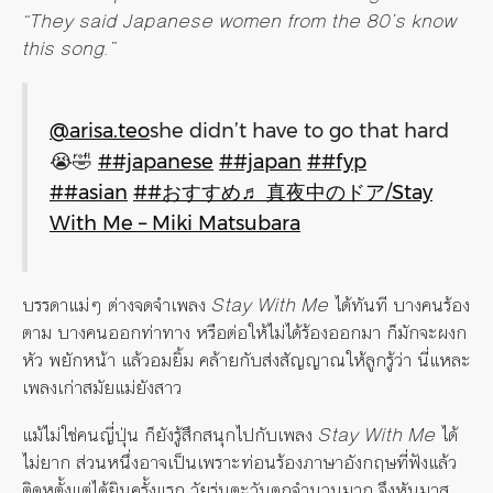
“They said Japanese women from the 80’s know
this song.”
@arisa.teo
she didn’t have to go that hard
😭🤣
##japanese
##japan
##fyp
##asian
##おすすめ
♬ 真夜中のドア/Stay
With Me – Miki Matsubara
บรรดาแม่ๆ ต่างจดจำเพลง
Stay With Me
ได้ทันที บางคนร้อง
ตาม บางคนออกท่าทาง หรือต่อให้ไม่ได้ร้องออกมา ก็มักจะผงก
หัว พยักหน้า แล้วอมยิ้ม คล้ายกับส่งสัญญาณให้ลูกรู้ว่า นี่แหละ
เพลงเก่าสมัยแม่ยังสาว
แม้ไม่ใช่คนญี่ปุ่น ก็ยังรู้สึกสนุกไปกับเพลง
Stay With Me
ได้
ไม่ยาก ส่วนหนึ่งอาจเป็นเพราะท่อนร้องภาษาอังกฤษที่ฟังแล้ว
ติดหูตั้งแต่ได้ยินครั้งแรก วัยรุ่นตะวันตกจำนวนมาก จึงหันมาส