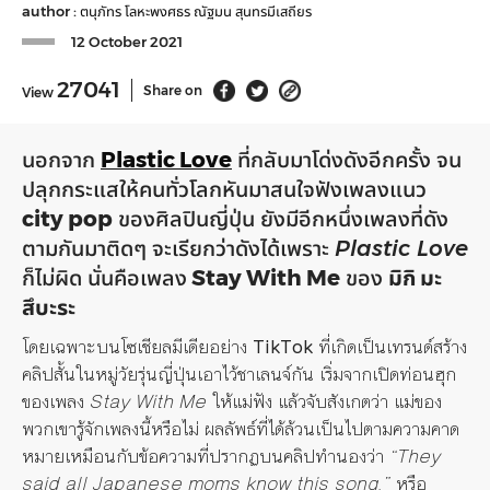
author :
ตนุภัทร โลหะพงศธร
ณัฐมน สุนทรมีเสถียร
12 October 2021
27041
Share on
View
นอกจาก
Plastic Love
ที่กลับมาโด่งดังอีกครั้ง จน
ปลุกกระแสให้คนทั่วโลกหันมาสนใจฟังเพลงแนว
city pop
ของศิลปินญี่ปุ่น ยังมีอีกหนึ่งเพลงที่ดัง
ตามกันมาติดๆ จะเรียกว่าดังได้เพราะ
Plastic Love
ก็ไม่ผิด นั่นคือเพลง
Stay With Me
ของ
มิกิ มะ
สึบะระ
โดยเฉพาะบนโซเชียลมีเดียอย่าง
TikTok
ที่เกิดเป็นเทรนด์สร้าง
คลิปสั้นในหมู่วัยรุ่นญี่ปุ่นเอาไว้ชาเลนจ์กัน เริ่มจากเปิดท่อนฮุก
ของเพลง
Stay With Me
ให้แม่ฟัง แล้วจับสังเกตว่า แม่ของ
พวกเขารู้จักเพลงนี้หรือไม่ ผลลัพธ์ที่ได้ล้วนเป็นไปตามความคาด
หมายเหมือนกับข้อความที่ปรากฏบนคลิปทำนองว่า
“They
said all Japanese moms know this song.”
หรือ