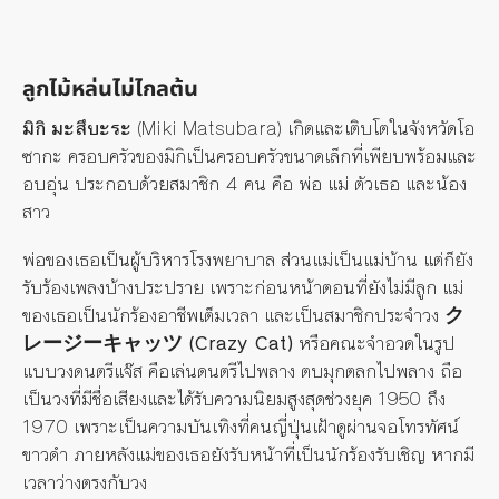
ลูกไม้หล่นไม่ไกลต้น
มิกิ มะสึบะระ
(Miki Matsubara) เกิดและเติบโตในจังหวัดโอ
ซากะ ครอบครัวของมิกิเป็นครอบครัวขนาดเล็กที่เพียบพร้อมและ
อบอุ่น ประกอบด้วยสมาชิก 4 คน คือ พ่อ แม่ ตัวเธอ และน้อง
สาว
พ่อของเธอเป็นผู้บริหารโรงพยาบาล ส่วนแม่เป็นแม่บ้าน แต่ก็ยัง
รับร้องเพลงบ้างประปราย เพราะก่อนหน้าตอนที่ยังไม่มีลูก แม่
ของเธอเป็นนักร้องอาชีพเต็มเวลา และเป็นสมาชิกประจำวง
ク
レージーキャッツ (Crazy Cat)
หรือคณะจำอวดในรูป
แบบวงดนตรีแจ๊ส คือเล่นดนตรีไปพลาง ตบมุกตลกไปพลาง ถือ
เป็นวงที่มีชื่อเสียงและได้รับความนิยมสูงสุดช่วงยุค 1950 ถึง
1970 เพราะเป็นความบันเทิงที่คนญี่ปุ่นเฝ้าดูผ่านจอโทรทัศน์
ขาวดำ ภายหลังแม่ของเธอยังรับหน้าที่เป็นนักร้องรับเชิญ หากมี
เวลาว่างตรงกับวง