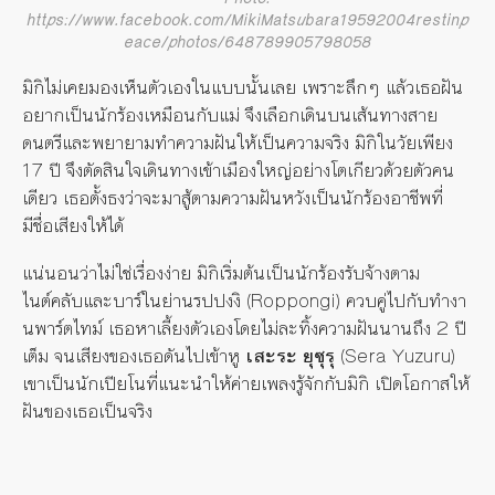
https://www.facebook.com/MikiMatsubara19592004restinp
eace/photos/648789905798058
มิกิไม่เคยมองเห็นตัวเองในแบบนั้นเลย เพราะลึกๆ แล้วเธอฝัน
อยากเป็นนักร้องเหมือนกับแม่ จึงเลือกเดินบนเส้นทางสาย
ดนตรีและพยายามทำความฝันให้เป็นความจริง มิกิในวัยเพียง
17 ปี จึงตัดสินใจเดินทางเข้าเมืองใหญ่อย่างโตเกียวด้วยตัวคน
เดียว เธอตั้งธงว่าจะมาสู้ตามความฝันหวังเป็นนักร้องอาชีพที่
มีชื่อเสียงให้ได้
แน่นอนว่าไม่ใช่เรื่องง่าย มิกิเริ่มต้นเป็นนักร้องรับจ้างตาม
ไนต์คลับและบาร์ในย่านรปปงงิ (Roppongi) ควบคู่ไปกับทำงา
นพาร์ตไทม์ เธอหาเลี้ยงตัวเองโดยไม่ละทิ้งความฝันนานถึง 2 ปี
เต็ม จนเสียงของเธอดันไปเข้าหู
เสะระ ยุซุรุ
(Sera Yuzuru)
เขาเป็นนักเปียโนที่แนะนำให้ค่ายเพลงรู้จักกับมิกิ เปิดโอกาสให้
ฝันของเธอเป็นจริง