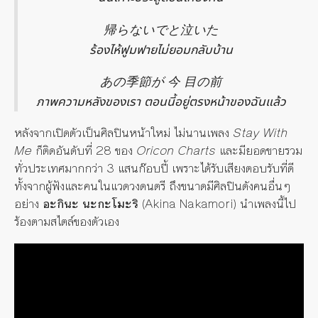
帰らないでと泣いた
ร้องไห้ฟูมฟายไม่ยอมกลับบ้าน
あの季節が 今 目の前
ภาพความหลังของเรา ตอนนี้อยู่ตรงหน้าของฉันแล้ว
หลังจากเปิดตัวเป็นศิลปินหน้าใหม่ ไม่นานเพลง
Stay With
Me
ก็ติดอันดับที่ 28 ของ
Oricon Charts
และมียอดขายรวม
ทั่วประเทศมากกว่า 3 แสนก๊อบปี้ เพราะได้รับเสียงตอบรับที่ดี
ทั้งจากผู้ฟังและคนในแวดวงดนตรี ถึงขนาดมีศิลปินดังคนอื่นๆ
อย่าง
อะกินะ นะกะโมะริ
(Akina Nakamori) นำเพลงนี้ไป
ร้องตามสไตล์ของตัวเอง