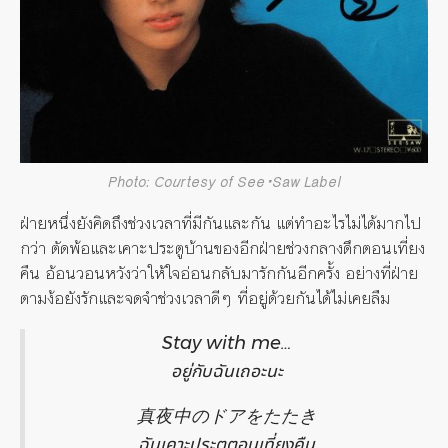
Photo: Courtesy of See･Saw Label
ฝ่ายหนึ่งยังคิดถึงช่วงเวลาที่มีกันและกัน แต่ทำอะไรไม่ได้มากไป
กว่า ตัดพ้อและเคาะประตูบ้านของอีกฝ่ายช่วงกลางดึกตอนเที่ยง
คืน อ้อนวอนหวังว่าให้ใจอ่อนกลับมารักกันอีกครั้ง อย่างที่ฝ่าย
ตามง้อยังรักและจดจำช่วงเวลาดีๆ ที่อยู่ด้วยกันได้ไม่เคยลืม
Stay with me…
อยู่กับฉันเถอะนะ
真夜中のドアをたたき
ฉันเคาะประตูตอนเที่ยงคืน