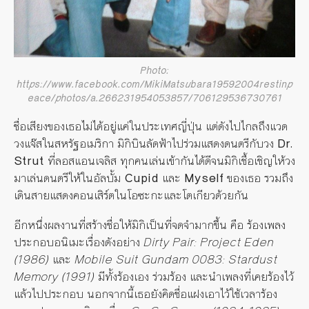
Photo:
https://www.facebook.com/MikiMatsubara19592004restinp
eace/photos/a.266231954053857/706129536730761
ชื่อเสียงของเธอไม่ได้อยู่แค่ในประเทศญี่ปุ่น แต่ดังไปไกลถึงแวด
วงแจ๊สในสหรัฐอเมริกา มิกิบินลัดฟ้าไปร่วมแสดงดนตรีกับวง
Dr.
Strut
ที่ลอสแอนเจลิส ทุกคนเล่นเข้ากันได้ดีจนมิกิเชื้อเชิญให้วง
มาเล่นดนตรีให้ในอัลบั้ม
Cupid
และ
Myself
ของเธอ รวมถึง
เดินสายแสดงคอนเสิร์ตในโอซะกะและโตเกียวด้วยกัน
อีกหนึ่งผลงานที่สร้างชื่อให้มิกิเป็นที่จดจำมากขึ้น คือ ร้องเพลง
ประกอบอนิเมะเรื่องดังอย่าง
Dirty Pair: Project Eden
(1986)
และ
Mobile Suit Gundam 0083: Stardust
Memory (1991)
มีทั้งร้องเอง ร่วมร้อง และนำเพลงที่เคยร้องไว้
แล้วไปประกอบ นอกจากนี้เธอยังคิดชื่อแฝงเอาไว้ใช้เวลาร้อง