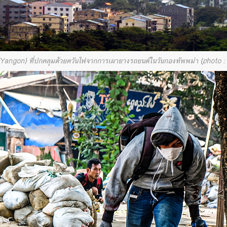
้ง (Yangon) ที่ปกคลุมด้วยควันไฟจากการเผายางรถยนต์ในวันกองทัพพม่า (photo 