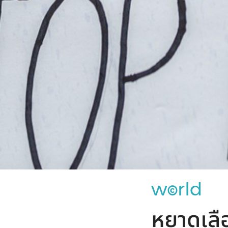
w
rld
©
หยาดเลื