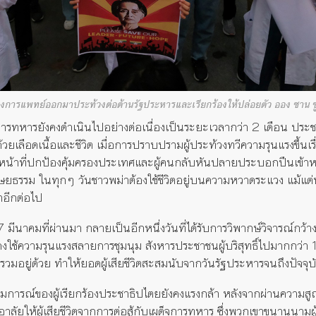
ารแพทย์ออกมาประท้วงต่อต้านรัฐประหารและเรียกร้องให้ปล่อยตัว ออง ซาน ซู
การทหารยังคงดำเนินไปอย่างต่อเนื่องเป็นระยะเวลากว่า
2
เดือน ประช
วยเลือดเนื้อและชีวิต เมื่อการปราบปรามผู้ประท้วงทวีความรุนแรงขึ้น
เ
งมีหน้าที่ปกป้องคุ้มครองประเทศและผู้คนกลับหันปลายประบอกปืนเข้า
มนุษยธรรม ใน
ทุกๆ
วันชาว
พม่า
ต้องใช้ชีวิตอยู่บนความหวาดระแวง แม้แต่บ
อีกต่อไป
7
มีนาคมที่ผ่านมา กลายเป็นอีกหนึ่งวันที่ได้รับการวิพากษ์วิจารณ์กว้าง
่นคงใช้ความรุนแรงสลายการชุมนุม สังหารประชาชนผู้บริสุทธิ์ไปมากกว่า
นรวมอยู่ด้วย ทำให้ยอดผู้เสียชีวิตสะสมนับจากวันรัฐประหารจนถึงปัจจุ
อุดมการณ์ของผู้เรียกร้องประชาธิปไตยยังคงแรงกล้า หลังจากผ่านความสูญ
อาลัยให้ผู้เสียชีวิตจากการต่อสู้กับเผด็จการทหาร ซึ่งพวกเขาขนานนามผู้