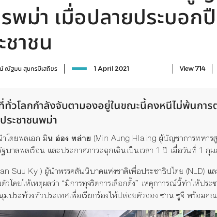
ารพม่า เมื่อปลายประบอกป
ระชาชน
714
น์
ณัฐมน สุนทรมีเสถียร
1 April 2021
View
ี่ทั่วโลกกำลังจับตามองอยู่ในขณะนี้คงหนีไม่พ้นการต่
งประชาชน
พม่า
นำโดยพลเอก มิ
น อ่อง
หล่าย
(
Min Aung Hlaing
ผู้บัญชาการทหารสูง
ัฐบาลพลเรือน และประกาศภาวะฉุกเฉินเป็นเวลา
1
ปี เมื่อวันที่
1
กุม
an Suu Kyi
)
ผู้นำพรรคสันนิบาตแห่งชาติเพื่อประชาธิปไตย (
NLD)
แล
ัวโดยให้เหตุผลว่า
“
มีการทุจริตการเลือกตั้ง
”
เหตุกาารณ์
นี้ทำให้ประ
มนุมประท้วงทั่วประเทศเพื่อเรียกร้องให้ปล่อยตัวออง ซาน ซูจี พร้อมค