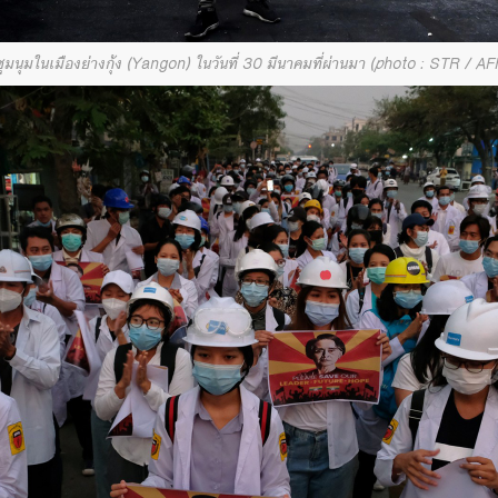
ู้ชุมนุมในเมืองย่างกุ้ง (Yangon) ในวันที่ 30 มีนาคมที่ผ่านมา (photo : STR / AF