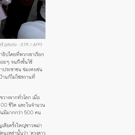
จี (photo : STR / AFP)
าธิปไตยที่พวกเขาเรียก
รื่อยๆ
จนถึงขั้นใช้
หาประชาชน ข่มเหงเข่น
้านก็ไม่ใช่สถานที่
ขวางจากทั่วโลก เมื่อ
100
ชีวิต และในจำนวน
บันมีมากกว่า
500
คน
เสียครั้งใหญ่ชาว
พม่า
คนเหล่านั้นว่า
‘
ดวงดาว