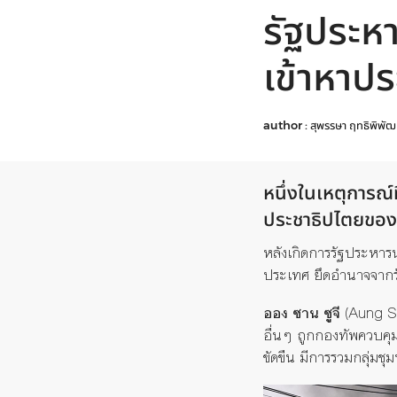
รัฐประห
เข้าหาป
author :
สุพรรษา ฤทธิพิพัฒ
หนึ่งในเหตุการณ์ท
ประชาธิปไตยขอ
หลังเกิดการรัฐประหาร
ประเทศ ยึดอำนาจจากร
ออง
ซาน ซูจี
(
Aung S
อื่นๆ
ถูกกองทัพควบคุมต
ขัดขืน มีการรวมกลุ่มชุ