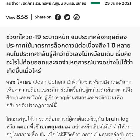
author :
ธิติภัทร รวมทรัพย์
ณัฐมน สุนทรมีเสถียร
29 June 2021
838
Share on
View
ช่วงที่โควิด-19
ระบาดหนัก
จนประเทศอังกฤษต้อง
ประกาศใช้มาตรการล็อกดาวน์ต่อเนื่องถึง
1
ปี
หลาย
คนในประเทศกลับรู้สึกว่าตัวเองไม่เหมือนเดิม
เริ่มคิด
อะไรไม่ค่อยออกและจดจำเหตุการณ์บางอย่างไม่ได้ว่า
เกิดขึ้นเมื่อไหร่
จอช โคเฮน
(Josh Cohen) นักจิตวิเคราะห์ชาวอังกฤษสังเกต
เห็นความเปลี่ยนแปลงที่กำลังเกิดขึ้นกับผู้คนในช่วงล็อกดาวน์จึง
ศึกษาและหารือกับผู้เชี่ยวชาญด้านสมองและพฤติกรรมเพื่อ
อธิบายถึงปรากฏการณ์นี้
โคเฮนสรุปได้ว่า ขณะล็อกดาวน์ผู้คนต้องเผชิญกับ
brain fog
หรือ
หมอกที่เข้าปกคลุมสมอง
อย่างหลีกเลี่ยงไม่ได้ ทำให้ตก
อยู่ในสภาวะตื้อ ตัน เบื่อ ไม่มีชีวิตชีวา กลายเป็นคนจดจ่อกับการ