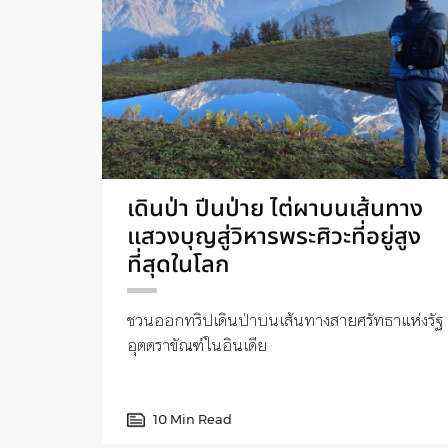
เดินป่า ปีนป่าย ไต่ผาบนเส้นทาง
แสวงบุญสู่วิหารพระศิวะที่อยู่สูง
ที่สุดในโลก
ชวนออกทริปเดินป่าบนเส้นทางสายศรัทธาแห่งรัฐ
อุตตราขัณฑ์ในอินเดีย
10 Min Read