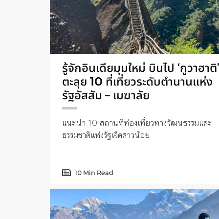
รู้จักอินเดียมุมใหม่ บินไป ‘กูวาฮาติ
ตะลุย 10 ที่เที่ยวระดับตำนานแห่ง
รัฐอัสสัม – เมฆาลัย
แนะนำ 10 สถานที่ท่องเที่ยวทางวัฒนธรรมและ
ธรรมชาติแห่งรัฐเจ็ดสาวน้อย
10 Min Read