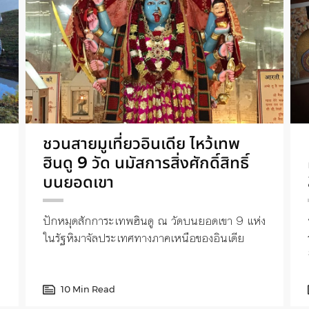
ชวนสายมูเที่ยวอินเดีย ไหว้เทพ
ฮินดู 9 วัด นมัสการสิ่งศักดิ์สิทธิ์
บนยอดเขา
ปักหมุดสักการะเทพฮินดู ณ วัดบนยอดเขา 9 แห่ง
ในรัฐหิมาจัลประเทศทางภาคเหนือของอินเดีย
10 Min Read